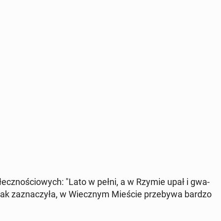
po­łecz­no­ścio­wych: "Lato w pełni, a w Rzymie upał i gwa­
. Jak za­zna­czy­ła, w Wiecz­nym Mieście prze­by­wa bardzo