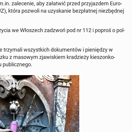
in. za­le­ce­nie, aby za­ła­twić przed przy­jaz­dem Eu­ro­
Z), która pozwoli na uzy­ska­nie bez­płat­nej nie­zbęd­nej
i życia we Wło­szech zadzwoń pod nr 112 i poproś o pol­
 trzy­ma­li wszyst­kich do­ku­men­tów i pie­nię­dzy w
zku z masowym zja­wi­skiem kra­dzie­ży kie­szon­ko­
pu­blicz­ne­go.