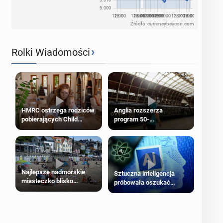
Źródło: currencybeacon.com
›
Rolki Wiadomości
HMRC ostrzega rodziców
Anglia rozszerza
pobierających Child
program 50-
Benefit. Mogą być
procentowych zniżek
zobowiązani do zwrotu
kolejowych na 18-latków
zasiłku
Najlepsze nadmorskie
Sztuczna inteligencja
miasteczko blisko
próbowała oszukać
Londynu
człowieka