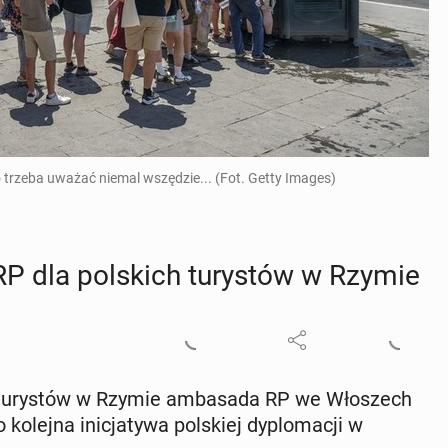
trzeba uważać niemal wszędzie... (Fot. Getty Images)
RP dla pol­skich tu­ry­stów w Rzymie
 tu­ry­stów w Rzymie am­ba­sa­da RP we Wło­szech
 kolejna ini­cja­ty­wa pol­skiej dy­plo­ma­cji w