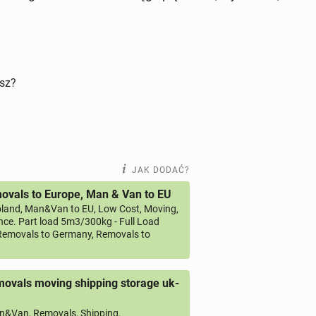
isz?
JAK DODAĆ?
vals to Europe, Man & Van to EU
land, Man&Van to EU, Low Cost, Moving,
ce. Part load 5m3/300kg - Full Load
emovals to Germany, Removals to
ovals moving shipping storage uk-
&Van, Removals, Shipping,