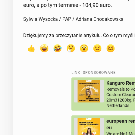
euro, a po tym ter­mi­nie - 104,90 euro.
Sylwia Wysocka / PAP / Adriana Chodakowska
Dziękujemy za przeczytanie artykułu. Co o tym myśl
LINKI SPONSOROWANE
Kanguro Remo
Removals to Po
Custom Clearan
20m31200kg, R
Netherlands
european rem
eu
We are No1 Man