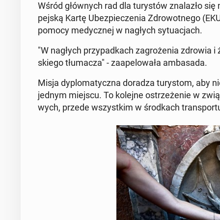
Wśród głów­nych rad dla tu­ry­stów zna­la­zło się m.
pej­ską Kartę Ubez­pie­cze­nia Zdro­wot­ne­go (EKU
pomocy me­dycz­nej w nagłych sy­tu­acjach.
"W nagłych przy­pad­kach za­gro­że­nia zdrowia 
skie­go tłu­ma­cza" - za­ape­lo­wa­ła am­ba­sa­da.
Misja dy­plo­ma­tycz­na doradza tu­ry­stom, aby nie
jednym miejscu. To kolejne ostrze­że­nie w zwią
wych, przede wszyst­kim w środ­kach trans­por­tu 