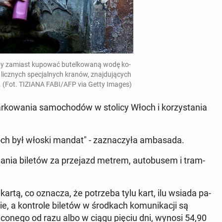
 aby zamiast kupować bu­tel­ko­wa­ną wodę ko­
z licz­nych spe­cjal­nych kranów, znaj­du­ją­cych
ch. (Fot. TIZIANA FABI/AFP via Getty Images)
r­ko­wa­nia sa­mo­cho­dów w stolicy Włoch i ko­rzy­sta­nia
h był włoski mandat" - za­zna­czy­ła am­ba­sa­da.
a­nia biletów za prze­jazd metrem, au­to­bu­sem i tram­
 kartą, co oznacza, że po­trze­ba tylu kart, ilu wsiada pa­
, a kon­tro­le biletów w środ­kach ko­mu­ni­ka­cji są
co­ne­go od razu albo w ciągu pięciu dni, wynosi 54,90