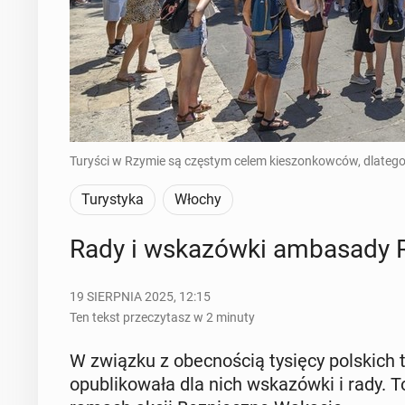
Turyści w Rzymie są częstym celem kieszonkowców, dlatego 
Turystyka
Włochy
Rady i wska­zów­ki am­ba­sa­dy 
19 SIERPNIA 2025, 12:15
Ten tekst przeczytasz w 2 minuty
W związku z obec­no­ścią tysięcy pol­skich
opu­bli­ko­wa­ła dla nich wska­zów­ki i rady. To