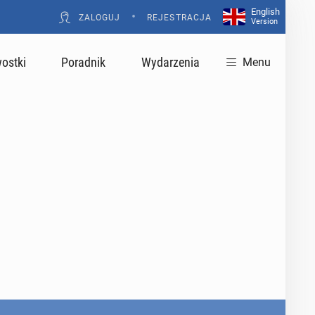
English
•
ZALOGUJ
REJESTRACJA
Version
ostki
Poradnik
Wydarzenia
Menu