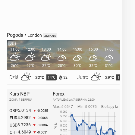
Pogoda
•
London
ZMIANA
Dziś
11:00
12:00
13:00
14:00
15:00
16:00
17:00
18:00
26°C
27°C
27°C
28°C
30°C
32°C
31°C
30°C
Dziś
Jutro
32°C
29°C
14°C
15°C
32
Kurs NBP
Forex
Z DNIA: 7 SIERPNIA
AKTUALIZACJA:
7 SIERPNIA, 22:00
5.0134
GBP
-0.0085
4.2982
EUR
-0.0068
3.7236
USD
-0.0084
4.6049
CHF
-0.0031