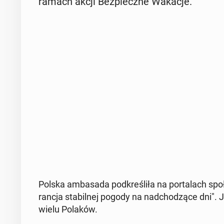
ramach akcji Bez­piecz­ne Wakacje.
Polska am­ba­sa­da pod­kre­śli­ła na por­ta­lach s
ran­cja sta­bil­nej pogody na nad­cho­dzą­ce dni"
wielu Polaków.