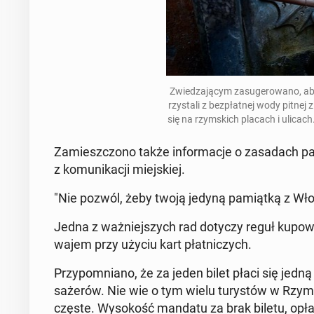
Zwie­dza­ją­cym za­su­ge­ro­wa­no,
rzy­sta­li z bez­płat­nej wody pitnej 
się na rzym­skich placach i ulica
Za­miesz­czo­no także in­for­ma­cje o za­sa­dach pa
z ko­mu­ni­ka­cji miej­skiej.
"Nie pozwól, żeby twoją jedyną pa­miąt­ką z Włoc
Jedna z waż­niej­szych rad dotyczy reguł ku­po­w
wa­jem przy użyciu kart płat­ni­czych.
Przy­po­mnia­no, że za jeden bilet płaci się jedną
sa­że­rów. Nie wie o tym wielu tu­ry­stów w Rzymie
częste. Wy­so­kość mandatu za brak biletu, opła­