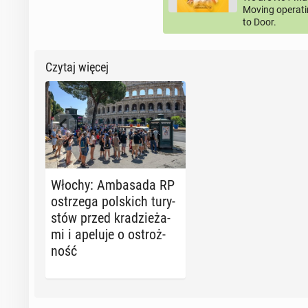
Moving operati
to Door.
Czytaj więcej
Włochy: Am­ba­sa­da RP
ostrze­ga pol­skich tu­ry­
stów przed kra­dzie­ża­
mi i apeluje o ostroż­
ność