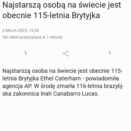
Naj­star­szą osobą na świecie jest
obecnie 115-letnia Bry­tyj­ka
2 MAJA 2025, 15:30
Ten tekst przeczytasz w 1 minutę
Naj­star­szą osoba na świecie jest obecnie 115-
letnia Bry­tyj­ka Ethel Ca­ter­ham - po­wia­do­mi­ła
agencja AP. W środę zmarła 116-letnia bra­zy­lij­
ska za­kon­ni­ca Inah Ca­na­bar­ro Lucas.