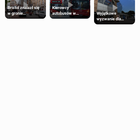
Bristol znalazł się
Kierowcy
Wyjątkowe
w gronie
autobusów w
wyzwanie dla
najlepszych
Londynie
posiadaczy kart
kierunków podróży
zapowiadają strajki
Tesco Clubcard!
na świecie