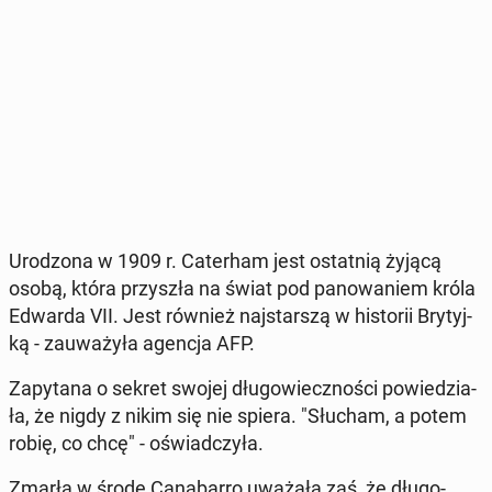
Uro­dzo­na w 1909 r. Ca­ter­ham jest ostat­nią żyjącą
osobą, która przy­szła na świat pod pa­no­wa­niem króla
Edwarda VII. Jest również naj­star­szą w hi­sto­rii Bry­tyj­
ką - za­uwa­ży­ła agencja AFP.
Za­py­ta­na o sekret swojej dłu­go­wiecz­no­ści po­wie­dzia­
ła, że nigdy z nikim się nie spiera. "Słucham, a potem
robię, co chcę" - oświad­czy­ła.
Zmarła w środę Ca­na­bar­ro uważała zaś, że dłu­go­