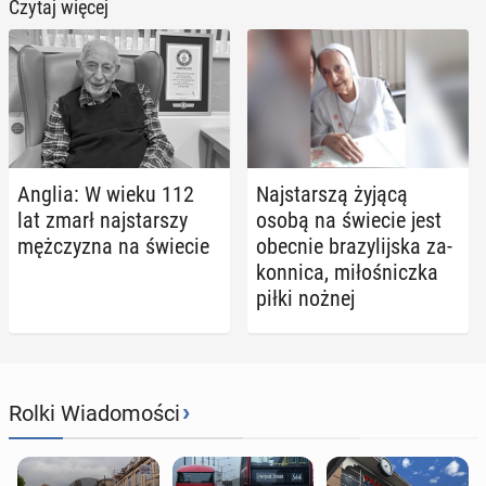
Czytaj więcej
Anglia: W wieku 112
Naj­star­szą żyjącą
lat zmarł naj­star­szy
osobą na świecie jest
męż­czy­zna na świecie
obecnie bra­zy­lij­ska za­
kon­ni­ca, mi­ło­śnicz­ka
piłki nożnej
›
Rolki Wiadomości