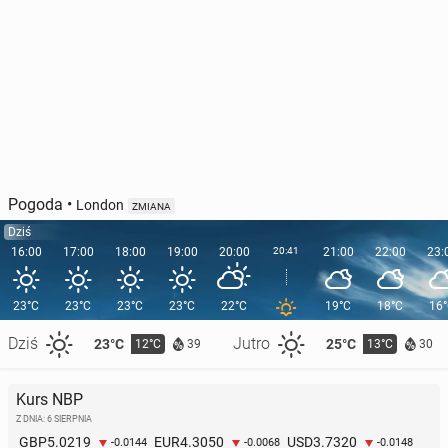
Pogoda
•
London
ZMIANA
Dziś
16:00
17:00
18:00
19:00
20:00
20:41
21:00
22:00
23:
23°C
23°C
23°C
23°C
22°C
19°C
18°C
16
Dziś
Jutro
23°C
25°C
12°C
13°C
39
30
Kurs NBP
Z DNIA: 6 SIERPNIA
5.0219
4.3050
3.7320
GBP
EUR
USD
-0.0144
-0.0068
-0.0148