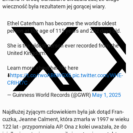
wiecz­ność była re­zul­ta­tem jej gorącej wiary.
Ethel Ca­ter­ham has become the world's oldest
person at the age of 115 years and 252 days old.
She is the oldest person ever re­cor­ded from the
United Kingdom.
Learn more about her life here
⬇️
https://t.co/rwoAB6WGX6
pic.twitter.com/WHE­
CRIHf7C
— Gu­in­ness World Records (@GWR)
May 1, 2025
Naj­dłu­żej żyjącym czło­wie­kiem była jak dotąd Fran­
cuz­ka, Jeanne Calment, która zmarła w 1997 w wieku
122 lat - przy­po­mnia­ła AP. Ona z kolei uważała, że do