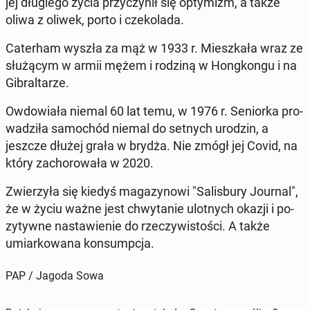
jej dłu­gie­go życia przy­czy­nił się opty­mizm, a także
oliwa z oliwek, porto i cze­ko­la­da.
Ca­ter­ham wyszła za mąż w 1933 r. Miesz­ka­ła wraz ze
słu­żą­cym w armii mężem i rodziną w Hong­kon­gu i na
Gi­bral­ta­rze.
Owdo­wia­ła niemal 60 lat temu, w 1976 r. Se­nior­ka pro­
wa­dzi­ła sa­mo­chód niemal do setnych urodzin, a
jeszcze dłużej grała w brydża. Nie zmógł jej Covid, na
który za­cho­ro­wa­ła w 2020.
Zwie­rzy­ła się kiedyś ma­ga­zy­no­wi "Sa­lis­bu­ry Journal",
że w życiu ważne jest chwy­ta­nie ulot­nych okazji i po­
zy­tyw­ne na­sta­wie­nie do rze­czy­wi­sto­ści. A także
umiar­ko­wa­na kon­sump­cja.
PAP / Jagoda Sowa