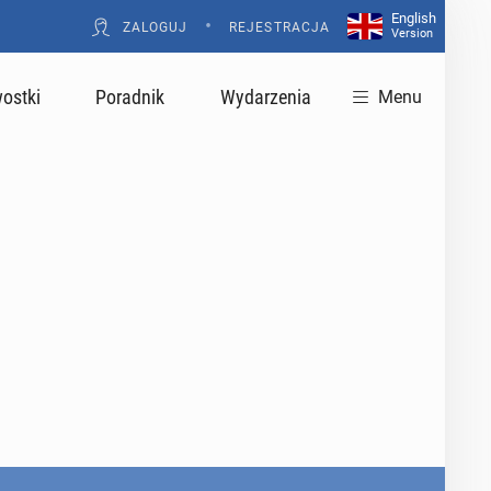
English
•
ZALOGUJ
REJESTRACJA
Version
ostki
Poradnik
Wydarzenia
Menu