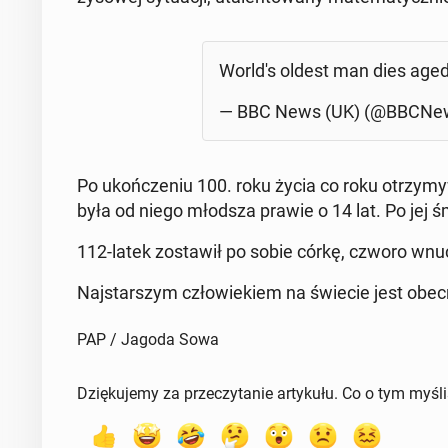
World's oldest man dies age
— BBC News (UK) (@BBCNe
Po ukoń­cze­niu 100. roku życia co roku otrzy­my­wa
była od niego młodsza prawie o 14 lat. Po jej śmi
112-latek zo­sta­wił po sobie córkę, czworo wnucz
Naj­star­szym czło­wie­kiem na świecie jest obe
PAP / Jagoda Sowa
Dziękujemy za przeczytanie artykułu. Co o tym myśl