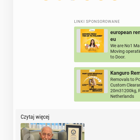
LINKI SPONSOROWANE
european rem
eu
We are No1 Man
Moving operati
to Door.
Kanguro Remo
Removals to Po
Custom Clearan
20m31200kg, R
Netherlands
Czytaj więcej