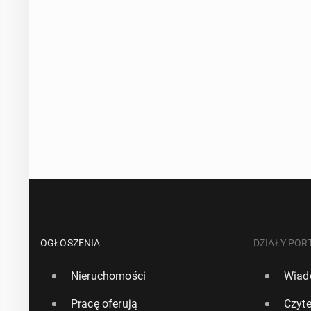
OGŁOSZENIA
DZIAŁY POR
Nieruchomości
Wiad
Pracę oferują
Czyte