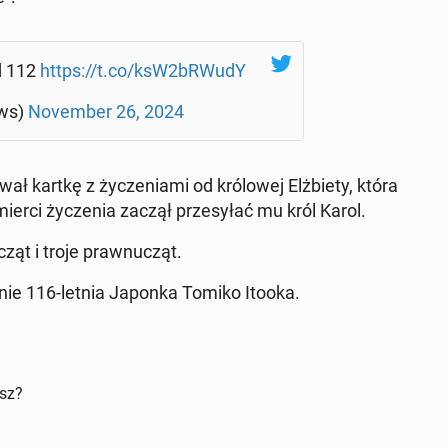
d 112
https://t.co/ksW2bRWudY
ws)
No­vem­ber 26, 2024
ł kartkę z ży­cze­nia­mi od kró­lo­wej Elż­bie­ty, która
erci ży­cze­nia zaczął prze­sy­łać mu król Karol.
ąt i troje pra­wnu­cząt.
cnie 116-letnia Japonka Tomiko Itooka.
isz?