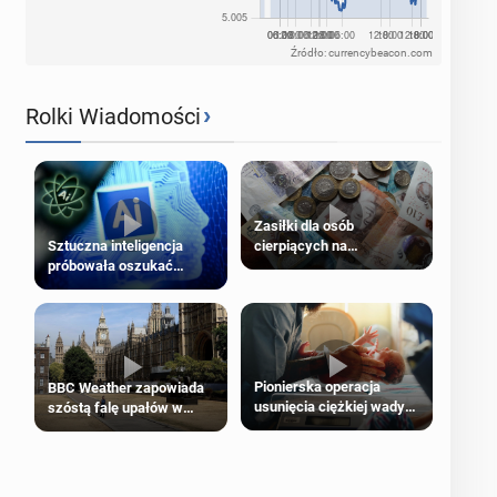
Źródło: currencybeacon.com
›
Rolki Wiadomości
Zasiłki dla osób
cierpiących na
Sztuczna inteligencja
schorzenia psychiczne
próbowała oszukać
człowieka
Pionierska operacja
BBC Weather zapowiada
usunięcia ciężkiej wady
szóstą falę upałów w
wrodzonej płodu w łonie
Londynie
matki