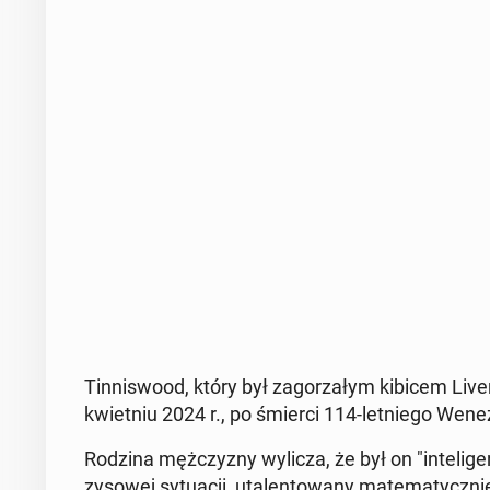
Tin­ni­swo­od, który był za­go­rza­łym kibicem Li­v
kwiet­niu 2024 r., po śmierci 114-let­nie­go We­n
Rodzina męż­czy­zny wylicza, że był on "in­te­li­ge
zy­so­wej sy­tu­acji, uta­len­to­wa­ny ma­te­ma­tycz­ni