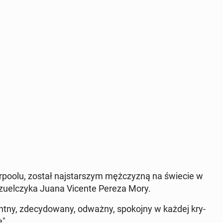
er­po­olu, został naj­star­szym męż­czy­zną na świecie w
e­zu­el­czy­ka Juana Vicente Pereza Mory.
nt­ny, zde­cy­do­wa­ny, odważny, spo­koj­ny w każdej kry­
e".