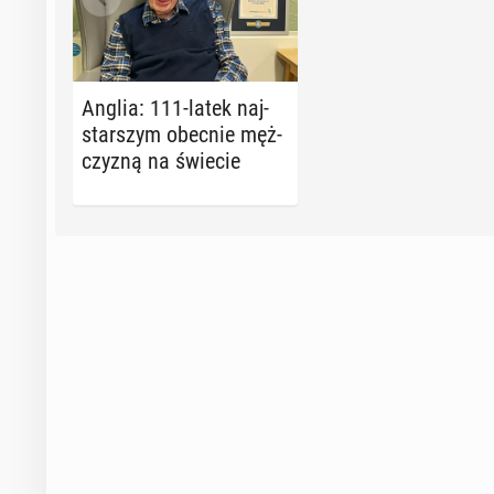
Anglia: 111-latek naj­
star­szym obecnie męż­
czy­zną na świecie