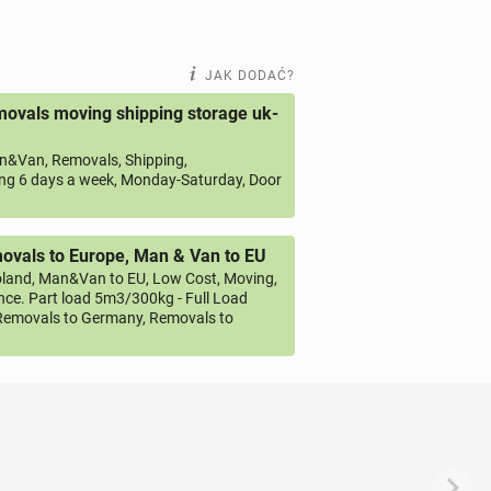
JAK DODAĆ?
ovals moving shipping storage uk-
&Van, Removals, Shipping,
ng 6 days a week, Monday-Saturday, Door
vals to Europe, Man & Van to EU
land, Man&Van to EU, Low Cost, Moving,
ce. Part load 5m3/300kg - Full Load
emovals to Germany, Removals to