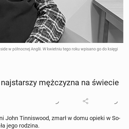
ide w północnej Anglii. W kwietniu tego roku wpisano go do księgi
naj­star­szy męż­czy­zna na świecie
tni John Tin­ni­swo­od, zmarł w domu opieki w So­
a­ła jego rodzina.