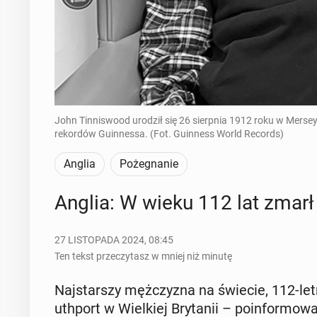
John Tinniswood urodził się 26 sierpnia 1912 roku w Merseys
rekordów Guinnessa. (Fot. Guinness World Records)
Anglia
Pożegnanie
Anglia: W wieku 112 lat zmarł 
27 LISTOPADA 2024, 08:45
Ten tekst przeczytasz w mniej niż minutę
Naj­star­szy męż­czy­zna na świecie, 112-le
uth­port w Wiel­kiej Bry­ta­nii – po­in­for­mo­w