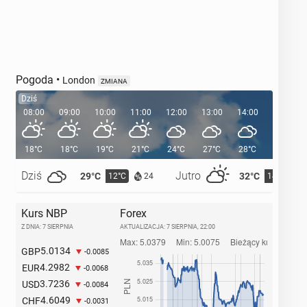
Pogoda
•
London
ZMIANA
Dziś
08:00
09:00
10:00
11:00
12:00
13:00
14:00
15:00
18°C
18°C
19°C
21°C
24°C
27°C
28°C
29°C
Dziś
Jutro
29°C
32°C
12°C
14°C
24
Kurs NBP
Forex
Z DNIA: 7 SIERPNIA
AKTUALIZACJA:
7 SIERPNIA, 22:00
5.0134
GBP
-0.0085
4.2982
EUR
-0.0068
3.7236
USD
-0.0084
4.6049
CHF
-0.0031