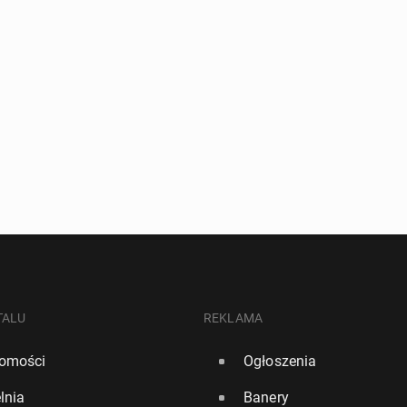
TALU
REKLAMA
omości
Ogłoszenia
lnia
Banery