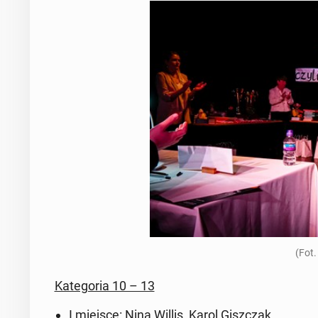
(Fot.
Ka­te­go­ria 10 – 13
I miejsce: Nina Willis, Karol Gisz­czak