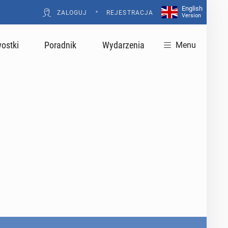
English
•
ZALOGUJ
REJESTRACJA
Version
ostki
Poradnik
Wydarzenia
Menu