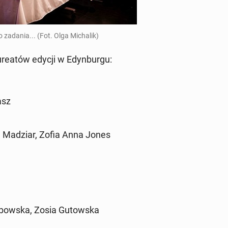
zadania... (Fot. Olga Mi­cha­lik)
u­re­atów edycji w Edyn­bur­gu:
asz
l­la Madziar, Zofia Anna Jones
ę­bow­ska, Zosia Gu­tow­ska