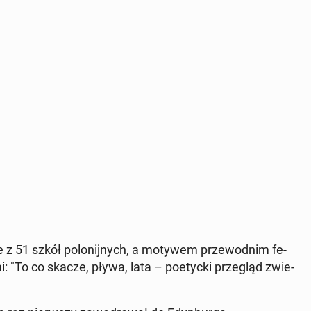
ie z 51 szkół po­lo­nij­nych, a motywem prze­wod­nim fe­
i: "To co skacze, pływa, lata – po­etyc­ki prze­gląd zwie­