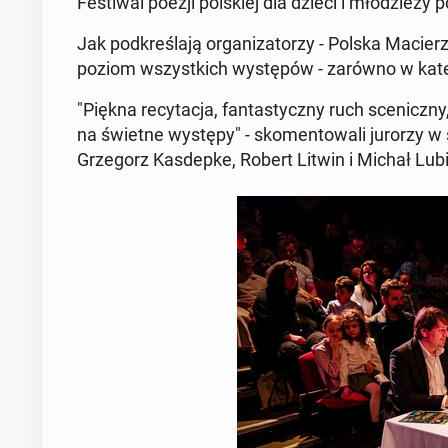
Fe­sti­wal poezji pol­skiej dla dzieci i mło­dzie­ży
Jak pod­kre­śla­ją or­ga­ni­za­to­rzy - Polska Macier
poziom wszyst­kich wy­stę­pów - zarówno w ka­te­go­ri
"Piękna re­cy­ta­cja, fan­ta­stycz­ny ruch sce­nicz­
na świetne występy" - sko­men­to­wa­li jurorzy w sk
Grze­gorz Kas­dep­ke, Robert Litwin i Michał Lu­bi