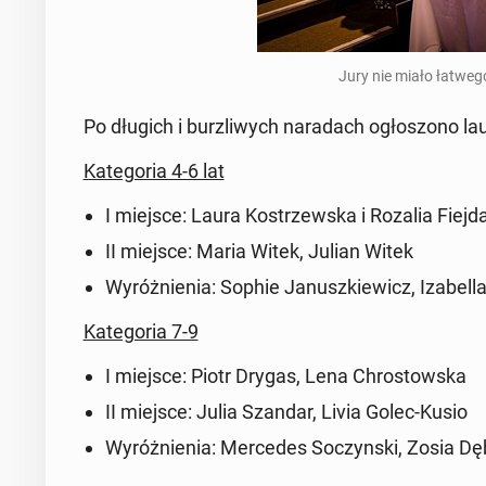
Jury nie miało łatwego 
Po długich i burz­li­wych na­ra­dach ogło­szo­no la
Ka­te­go­ria 4-6 lat
I miejsce: Laura Ko­strzew­ska i Rozalia Fiej­d
II miejsce: Maria Witek, Julian Witek
Wy­róż­nie­nia: Sophie Ja­nusz­kie­wicz, Iza­be
Ka­te­go­ria 7-9
I miejsce: Piotr Drygas, Lena Chro­stow­ska
II miejsce: Julia Szandar, Livia Golec-Kusio
Wy­róż­nie­nia: Mer­ce­des So­czyn­ski, Zosia D