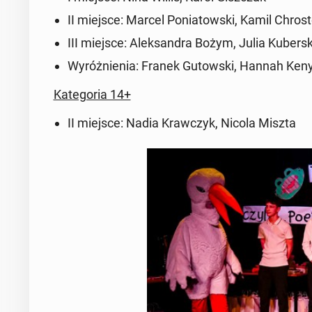
II miejsce: Marcel Po­nia­tow­ski, Kamil Chro­s
III miejsce: Alek­san­dra Bożym, Julia Ku­ber­s
Wy­róż­nie­nia: Franek Gu­tow­ski, Hannah Ke
Ka­te­go­ria 14+
II miejsce: Nadia Kraw­czyk, Nicola Miszta