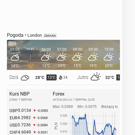
Pogoda
•
London
ZMIANA
Dziś
05:00
05:35
06:00
07:00
08:00
09:00
10:00
11:00
14°C
13°C
13°C
15°C
19°C
23°C
25°C
Dziś
Jutro
28°C
32°C
13°C
14°C
24
Kurs NBP
Forex
Z DNIA: 7 SIERPNIA
AKTUALIZACJA:
7 SIERPNIA, 22:00
5.0134
GBP
-0.0085
4.2982
EUR
-0.0068
3.7236
USD
-0.0084
4.6049
CHF
-0.0031