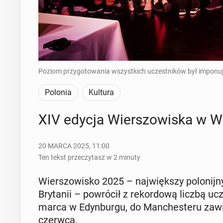
Poziom przygotowania wszystkich uczestników był imponując
Polonia
Kultura
XIV edycja Wier­szo­wi­ska w Wiel­
20 MARCA 2025, 11:00
Ten tekst przeczytasz w 2 minuty
Wier­szo­wi­sko 2025 – naj­więk­szy po­lo­nij­n
Bry­ta­nii – po­wró­cił z re­kor­do­wą liczbą u
marca w Edyn­bur­gu, do Man­che­ste­ru zawi
czerwca.