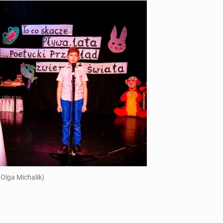
 Olga Mi­cha­lik)