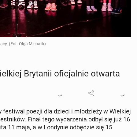
y. (Fot. Olga Michalik)
kiej Bry­ta­nii ofi­cjal­nie otwarta
y fe­sti­wal poezji dla dzieci i mło­dzie­ży w Wiel­kiej
czest­ni­ków. Finał tego wy­da­rze­nia odbył się już 16
ta 11 maja, a w Lon­dy­nie od­bę­dzie się 15