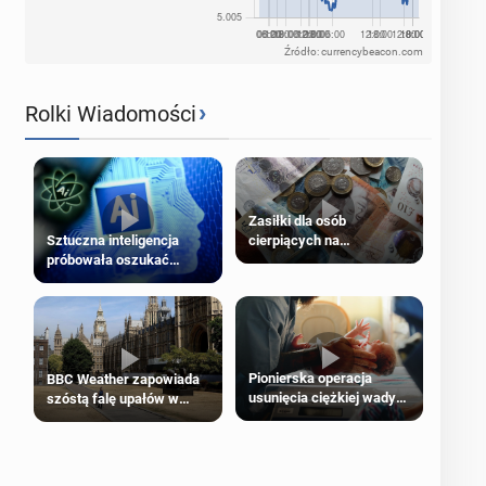
Źródło: currencybeacon.com
›
Rolki Wiadomości
Zasiłki dla osób
cierpiących na
Sztuczna inteligencja
schorzenia psychiczne
próbowała oszukać
człowieka
Pionierska operacja
BBC Weather zapowiada
usunięcia ciężkiej wady
szóstą falę upałów w
wrodzonej płodu w łonie
Londynie
matki