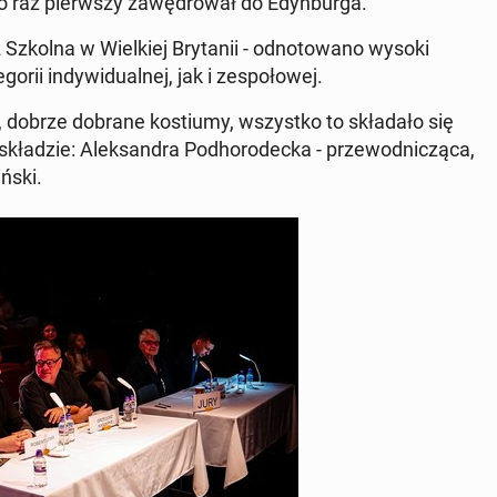
 po raz pierw­szy za­wę­dro­wał do Edyn­bur­ga.
z Szkolna w Wiel­kiej Bry­ta­nii - od­no­to­wa­no wysoki
i in­dy­wi­du­al­nej, jak i ze­spo­ło­wej.
ny, dobrze dobrane ko­stiu­my, wszyst­ko to skła­da­ło się
ła­dzie: Alek­san­dra Pod­ho­ro­dec­ka - prze­wod­ni­czą­ca,
ń­ski.