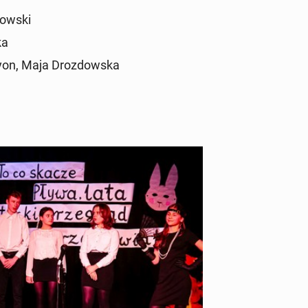
tow­ski
ka
nyon, Maja Droz­dow­ska