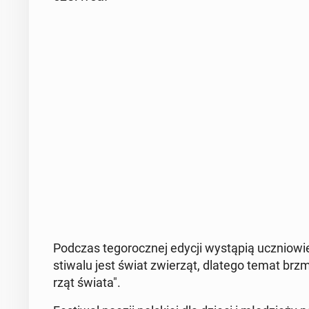
Podczas te­go­rocz­nej edycji wy­stą­pią ucznio­w
sti­wa­lu jest świat zwie­rząt, dlatego temat brzm
rząt świata".