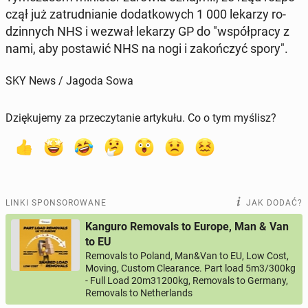
czął już za­trud­nia­nie do­dat­ko­wych 1 000 lekarzy ro­
dzin­nych NHS i wezwał lekarzy GP do "współ­pra­cy z
nami, aby po­sta­wić NHS na nogi i za­koń­czyć spory".
SKY News / Jagoda Sowa
Dziękujemy za przeczytanie artykułu. Co o tym myślisz?
LINKI SPONSOROWANE
JAK DODAĆ?
Kanguro Removals to Europe, Man & Van
to EU
Removals to Poland, Man&Van to EU, Low Cost,
Moving, Custom Clearance. Part load 5m3/300kg
- Full Load 20m31200kg, Removals to Germany,
Removals to Netherlands