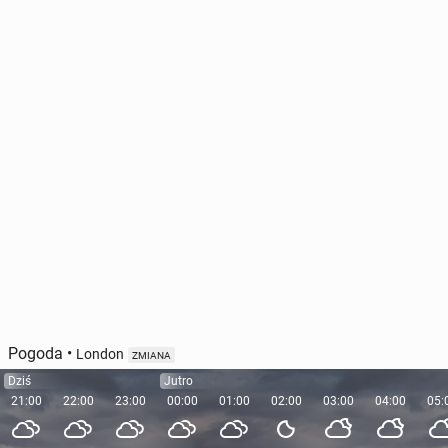
Pogoda
•
London
ZMIANA
Dziś
Jutro
21:00
22:00
23:00
00:00
01:00
02:00
03:00
04:00
05: