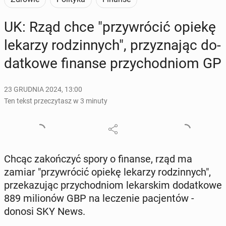
UK: Rząd chce "przy­wró­cić opiekę
lekarzy ro­dzin­nych", przy­zna­jąc do­
dat­ko­we finanse przy­chod­niom GP
23 GRUDNIA 2024, 13:00
Ten tekst przeczytasz w 3 minuty
Chcąc za­koń­czyć spory o finanse, rząd ma
zamiar "przy­wró­cić opiekę lekarzy ro­dzin­nych",
prze­ka­zu­jąc przy­chod­niom le­kar­skim do­dat­ko­we
889 mi­lio­nów GBP na le­cze­nie pa­cjen­tów -
donosi SKY News.