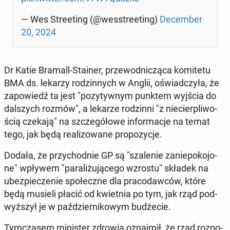
— Wes Stre­eting (@we­sstre­eting)
De­cem­ber
20, 2024
Dr Katie Bramall-Stainer, prze­wod­ni­czą­ca ko­mi­te­tu
BMA ds. lekarzy ro­dzin­nych w Anglii, oświad­czy­ła, że
za­po­wiedź ta jest "po­zy­tyw­nym punktem wyjścia do
dal­szych rozmów", a lekarze ro­dzin­ni "z nie­cier­pli­wo­
ścią czekają" na szcze­gó­ło­we in­for­ma­cje na temat
tego, jak będą re­ali­zo­wa­ne pro­po­zy­cje.
Dodała, że przy­chod­nie GP są "sza­le­nie za­nie­po­ko­jo­
ne" wpływem "pa­ra­li­żu­ją­ce­go wzrostu" składek na
ubez­pie­cze­nie spo­łecz­ne dla pra­co­daw­ców, które
będą musieli płacić od kwiet­nia po tym, jak rząd pod­
wyż­szył je w paź­dzier­ni­ko­wym bu­dże­cie.
Tym­cza­sem mi­ni­ster zdrowia oznaj­mił, że rząd roz­po­