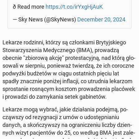
ð Read more
https://t.co/irY­xgH­jAuK
— Sky News (@SkyNews)
De­cem­ber 20, 2024
Lekarze ro­dzin­ni, którzy są człon­ka­mi Bry­tyj­skie­go
Sto­wa­rzy­sze­nia Me­dycz­ne­go (BMA), pro­wa­dzą
obecnie "zbio­ro­wą akcję" pro­te­sta­cyj­ną, nad którą gło­
so­wa­li w sierp­niu, po­nie­waż twier­dzą, że ich co­rocz­ne
pod­wyż­ki bu­dże­tów w ciągu ostat­nich pięciu lat
spadły znacz­nie poniżej in­fla­cji, co utrud­nia le­ka­rzom
spro­sta­nie ro­sną­cym kosztom pro­wa­dze­nia pla­có­wek
i pro­wa­dzi do za­my­ka­nia setek ga­bi­ne­tów.
Lekarze mogą wybrać, jakie dzia­ła­nia podejmą, po­
cząw­szy od re­zy­gna­cji z umów o udo­stęp­nia­niu
danych, a skoń­czyw­szy na ogra­ni­cze­niu liczby dzien­
nych wizyt pa­cjen­tów do 25, co według BMA jest za­le­