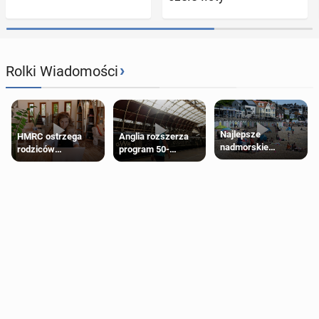
›
Rolki Wiadomości
Najlepsze
HMRC ostrzega
Anglia rozszerza
nadmorskie
rodziców
program 50-
miasteczko blisko
pobierających Child
procentowych
Londynu
Benefit. Mogą być
zniżek kolejowych
zobowiązani do
na 18-latków
zwrotu zasiłku