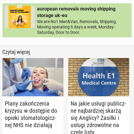
european removals moving shipping
storage uk-eu
We are No1 Man&Van, Removals, Shipping,
Moving operating 6 days a week, Monday-
Saturday, Door to Door.
Czytaj więcej
Plany za­koń­cze­nia
Na jakie usługi pu­blicz­
kryzysu w do­stę­pie do
ne naj­bar­dziej skarżą
opieki sto­ma­to­lo­gicz­
się Anglicy? Zasiłki i
nej NHS nie dzia­ła­ją
usługi zdro­wot­ne na
czele listy