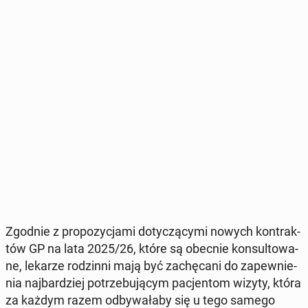
Zgodnie z pro­po­zy­cja­mi do­ty­czą­cy­mi nowych kon­trak­
tów GP na lata 2025/26, które są obecnie kon­sul­to­wa­
ne, lekarze ro­dzin­ni mają być za­chę­ca­ni do za­pew­nie­
nia naj­bar­dziej po­trze­bu­ją­cym pa­cjen­tom wizyty, która
za każdym razem od­by­wa­ła­by się u tego samego