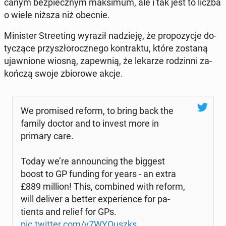
ca­nym bez­piecz­nym mak­si­mum, ale i tak jest to liczba
o wiele niższa niż obecnie.
Mi­ni­ster Stre­eting wyraził na­dzie­ję, że pro­po­zy­cje do­
ty­czą­ce przy­szło­rocz­ne­go kon­trak­tu, które zostaną
ujaw­nio­ne wiosną, za­pew­nią, że lekarze ro­dzin­ni za­
koń­czą swoje zbio­ro­we akcje.
We pro­mi­sed reform, to bring back the
family doctor and to invest more in
primary care.
Today we’re an­no­un­cing the biggest
boost to GP funding for years - an extra
£889 million! This, com­bi­ned with reform,
will deliver a better expe­rien­ce for pa­
tients and relief for GPs.
pic.twitter.com/v7WY­Quszks