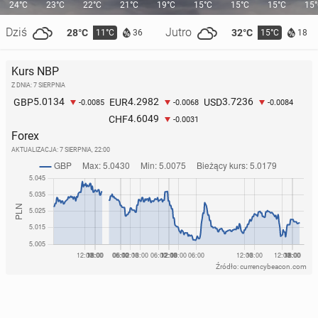
24°C
23°C
22°C
21°C
19°C
15°C
15°C
15°C
15
Dziś
Jutro
28°C
32°C
11°C
15°C
36
18
Kurs NBP
Z DNIA: 7 SIERPNIA
5.0134
4.2982
3.7236
GBP
EUR
USD
-0.0085
-0.0068
-0.0084
4.6049
CHF
-0.0031
Forex
AKTUALIZACJA:
7 SIERPNIA, 22:00
Źródło: currencybeacon.com