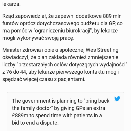
lekarza.
Rząd za­po­wie­dział, że zapewni do­dat­ko­we 889 mln
funtów oprócz do­tych­cza­so­we­go budżetu dla GP, co
ma pomóc w "ogra­ni­cze­niu biu­ro­kra­cji", by lekarze
mogli wy­ko­ny­wać swoją pracę.
Mi­ni­ster zdrowia i opieki spo­łecz­nej Wes Stre­eting
oświad­czył, że plan zakłada również zmniej­sze­nie
liczby "prze­sta­rza­łych celów do­ty­czą­cych wy­daj­no­ści"
z 76 do 44, aby lekarze pierw­sze­go kon­tak­tu mogli
spędzać więcej czasu z pa­cjen­ta­mi.
The go­vern­ment is plan­ning to "bring back
the family doctor" by giving GPs an extra
£889m to spend time with pa­tients in a
bid to end a dispute.