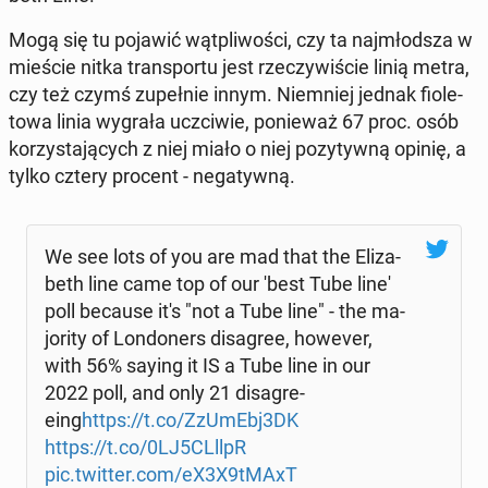
Mogą się tu pojawić wąt­pli­wo­ści, czy ta naj­młod­sza w
mieście nitka trans­por­tu jest rze­czy­wi­ście linią metra,
czy też czymś zu­peł­nie innym. Nie­mniej jednak fio­le­
to­wa linia wygrała uczci­wie, po­nie­waż 67 proc. osób
ko­rzy­sta­ją­cych z niej miało o niej po­zy­tyw­ną opinię, a
tylko cztery procent - ne­ga­tyw­ną.
We see lots of you are mad that the Eli­za­
beth line came top of our 'best Tube line'
poll because it's "not a Tube line" - the ma­
jo­ri­ty of Lon­do­ners di­sa­gree, however,
with 56% saying it IS a Tube line in our
2022 poll, and only 21 di­sa­gre­
eing
https://t.co/ZzUmEbj3DK
https://t.co/0LJ5CLllpR
pic.twitter.com/eX3X9tMAxT