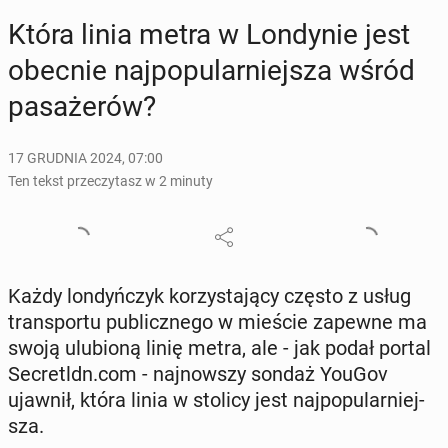
Która linia metra w Lon­dy­nie jest
obecnie naj­po­pu­lar­niej­sza wśród
pa­sa­że­rów?
17 GRUDNIA 2024, 07:00
Ten tekst przeczytasz w 2 minuty
Każdy lon­dyń­czyk ko­rzy­sta­ją­cy często z usług
trans­por­tu pu­blicz­ne­go w mieście zapewne ma
swoją ulu­bio­ną linię metra, ale - jak podał portal
Se­cre­tldn.com - naj­now­szy sondaż YouGov
ujawnił, która linia w stolicy jest naj­po­pu­lar­niej­
sza.