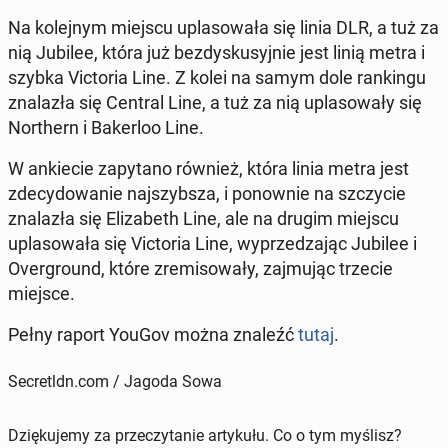
Na ko­lej­nym miejscu upla­so­wa­ła się linia DLR, a tuż za
nią Jubilee, która już bez­dy­sku­syj­nie jest linią metra i
szybka Vic­to­ria Line. Z kolei na samym dole ran­kin­gu
zna­la­zła się Central Line, a tuż za nią upla­so­wa­ły się
Nor­thern i Ba­ker­loo Line.
W an­kie­cie za­py­ta­no również, która linia metra jest
zde­cy­do­wa­nie naj­szyb­sza, i po­now­nie na szczy­cie
zna­la­zła się Eli­za­beth Line, ale na drugim miejscu
upla­so­wa­ła się Vic­to­ria Line, wy­prze­dza­jąc Jubilee i
Over­gro­und, które zre­mi­so­wa­ły, zaj­mu­jąc trzecie
miejsce.
Pełny raport YouGov można znaleźć
tutaj
.
Secretldn.com / Jagoda Sowa
Dziękujemy za przeczytanie artykułu. Co o tym myślisz?