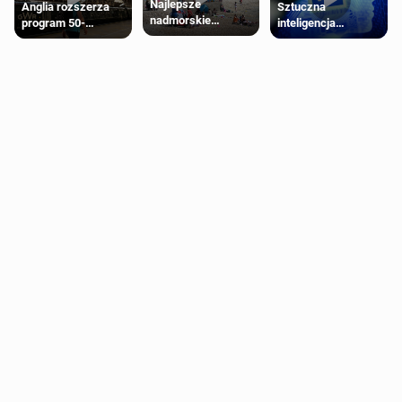
Najlepsze
Anglia rozszerza
Sztuczna
nadmorskie
program 50-
inteligencja
miasteczko blisko
procentowych
próbowała oszukać
Londynu
zniżek kolejowych
człowieka
na 18-latków