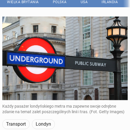
WIELKA BRYTANIA
POLSKA
USA
IRLANDIA
Każdy pasażer londyńskiego metra ma zapewne swoje odrębne
zdanie na temat zalet poszczególnych linii i tras. (Fot. Getty Images)
Transport
Londyn