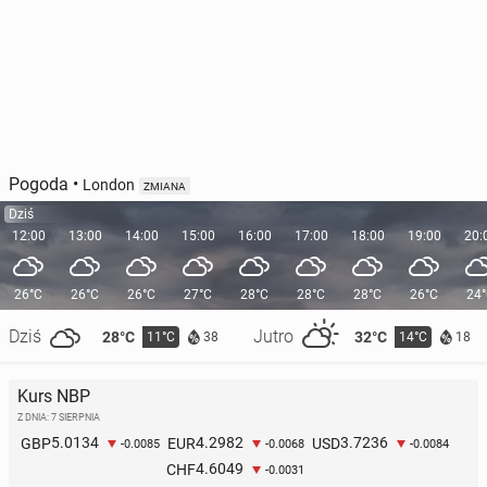
Pogoda
•
London
ZMIANA
Dziś
12:00
13:00
14:00
15:00
16:00
17:00
18:00
19:00
20:
26°C
26°C
26°C
27°C
28°C
28°C
28°C
26°C
24
Dziś
Jutro
28°C
32°C
11°C
14°C
38
18
Kurs NBP
Z DNIA: 7 SIERPNIA
5.0134
4.2982
3.7236
GBP
EUR
USD
-0.0085
-0.0068
-0.0084
4.6049
CHF
-0.0031