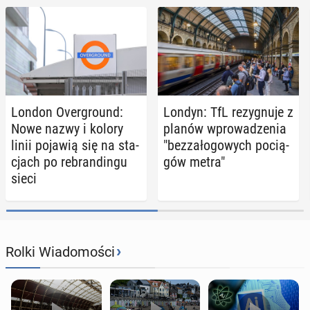
London Over­gro­und:
Londyn: TfL re­zy­gnu­je z
Nowe nazwy i kolory
planów wpro­wa­dze­nia
linii pojawią się na sta­
"bez­za­ło­go­wych po­cią­
cjach po re­bran­din­gu
gów metra"
sieci
›
Rolki Wiadomości