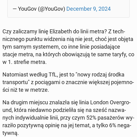
— YouGov (@YouGov)
De­cem­ber 9, 2024
Czy za­li­cza­my linię Eli­za­beth do linii metra? Z tech­
nicz­ne­go punktu wi­dze­nia nią nie jest, choć jest objęta
tym samym sys­te­mem, co inne linie po­sia­da­ją­ce
stacje metra, na których obo­wią­zu­ją te same taryfy, co
w 1. strefie metra.
Na­to­miast według TfL, jest to "nowy rodzaj środka
trans­por­tu" z po­cią­ga­mi o znacz­nie więk­szej po­jem­no­
ści niż te w metrze.
Na drugim miejscu zna­la­zła się linia London Over­gro­
und, która nie­daw­no po­dzie­li­ła się na sześć na­zwa­
nych in­dy­wi­du­al­nie linii, przy czym 52% pa­sa­że­rów wy­
ra­zi­ło po­zy­tyw­ną opinię na jej temat, a tylko 6% ne­ga­
tyw­ną.