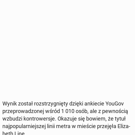
Wynik został roz­strzy­gnię­ty dzięki an­kie­cie YouGov
prze­pro­wa­dzo­nej wśród 1 010 osób, ale z pew­no­ścią
wzbudzi kon­tro­wer­sje. Okazuje się bowiem, że tytuł
naj­po­pu­lar­niej­szej linii metra w mieście prze­ję­ła Eli­za­
beth Line.