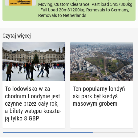
Moving, Custom Clearance. Part load 5m3/300kg
- Full Load 20m31200kg, Removals to Germany,
Removals to Netherlands
Czytaj więcej
To lo­do­wi­sko w za­
Ten po­pu­lar­ny lon­dyń­
chod­nim Lon­dy­nie jest
ski park był kiedyś
czynne przez cały rok,
masowym grobem
a bilety wstępu kosz­tu­
ją tylko 8 GBP