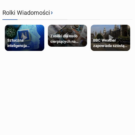
›
Rolki Wiadomości
Zasiłki dla osób
Sztuczna
BBC Weather
cierpiących na
inteligencja
zapowiada szóstą
schorzenia
próbowała oszukać
falę upałów w
psychiczne
człowieka
Londynie