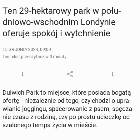
Ten 29-hek­ta­ro­wy park w po­łu­
dnio­wo-wschod­nim Lon­dy­nie
oferuje spokój i wy­tchnie­nie
15 GRUDNIA 2024, 09:00
Ten tekst przeczytasz w 3 minuty
Dulwich Park to miejsce, które posiada bogatą
ofertę - nie­za­leż­nie od tego, czy chodzi o upra­
wia­nie jog­gin­gu, spa­ce­ro­wa­nie z psem, spę­dza­
nie czasu z rodziną, czy po prostu uciecz­kę od
sza­lo­ne­go tempa życia w mieście.