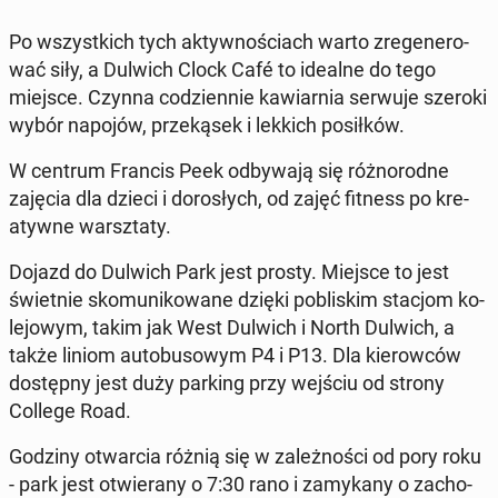
Po wszyst­kich tych ak­tyw­no­ściach warto zre­ge­ne­ro­
wać siły, a Dulwich Clock Café to idealne do tego
miejsce. Czynna co­dzien­nie ka­wiar­nia serwuje szeroki
wybór napojów, prze­ką­sek i lekkich po­sił­ków.
W centrum Francis Peek od­by­wa­ją się róż­no­rod­ne
zajęcia dla dzieci i do­ro­słych, od zajęć fitness po kre­
atyw­ne warsz­ta­ty.
Dojazd do Dulwich Park jest prosty. Miejsce to jest
świet­nie sko­mu­ni­ko­wa­ne dzięki po­bli­skim stacjom ko­
le­jo­wym, takim jak West Dulwich i North Dulwich, a
także liniom au­to­bu­so­wym P4 i P13. Dla kie­row­ców
do­stęp­ny jest duży parking przy wejściu od strony
College Road.
Godziny otwar­cia różnią się w za­leż­no­ści od pory roku
- park jest otwie­ra­ny o 7:30 rano i za­my­ka­ny o za­cho­