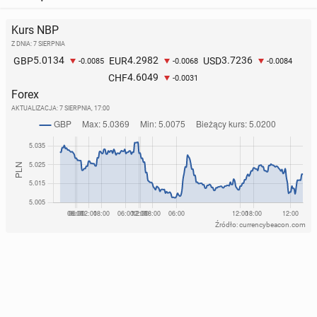
Kurs NBP
Z DNIA: 7 SIERPNIA
5.0134
4.2982
3.7236
GBP
EUR
USD
-0.0085
-0.0068
-0.0084
4.6049
CHF
-0.0031
Forex
AKTUALIZACJA:
7 SIERPNIA, 17:00
Źródło: currencybeacon.com