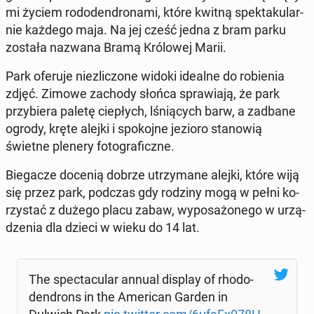
mi życiem ro­do­den­dro­na­mi, które kwitną spek­ta­ku­lar­
nie każdego maja. Na jej cześć jedna z bram parku
została nazwana Bramą Kró­lo­wej Marii.
Park oferuje nie­zli­czo­ne widoki idealne do ro­bie­nia
zdjęć. Zimowe zachody słońca spra­wia­ją, że park
przy­bie­ra paletę cie­płych, lśnią­cych barw, a zadbane
ogrody, kręte alejki i spo­koj­ne jezioro sta­no­wią
świetne plenery fo­to­gra­ficz­ne.
Bie­ga­cze docenią dobrze utrzy­ma­ne alejki, które wiją
się przez park, podczas gdy rodziny mogą w pełni ko­
rzy­stać z dużego placu zabaw, wy­po­sa­żo­ne­go w urzą­
dze­nia dla dzieci w wieku do 14 lat.
The spec­ta­cu­lar annual display of rho­do­
den­drons in the Ame­ri­can Garden in