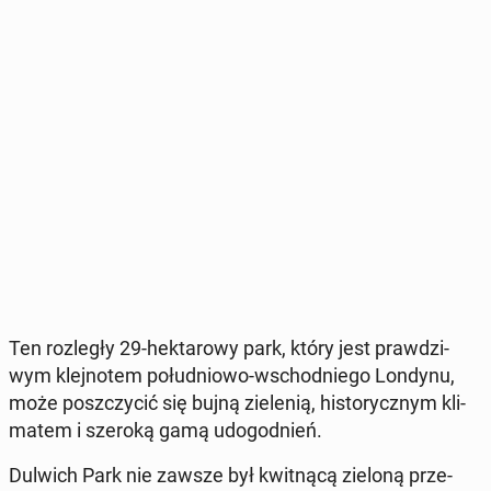
Ten roz­le­gły 29-hek­ta­ro­wy park, który jest praw­dzi­
wym klej­no­tem po­łu­dnio­wo-wschod­nie­go Londynu,
może po­szczy­cić się bujną zie­le­nią, hi­sto­rycz­nym kli­
ma­tem i szeroką gamą udo­god­nień.
Dulwich Park nie zawsze był kwit­ną­cą zieloną prze­