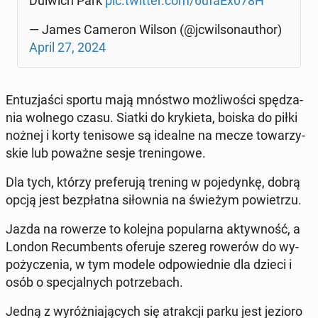
Dulwich Park
pic.twitter.com/6ufaEx078H
— James Cameron Wilson (@jcwil­so­nau­thor)
April 27, 2024
En­tu­zja­ści sportu mają mnóstwo moż­li­wo­ści spę­dza­
nia wolnego czasu. Siatki do kry­kie­ta, boiska do piłki
nożnej i korty te­ni­so­we są idealne na mecze to­wa­rzy­
skie lub poważne sesje tre­nin­go­we.
Dla tych, którzy pre­fe­ru­ją trening w po­je­dyn­kę, dobrą
opcją jest bez­płat­na si­łow­nia na świeżym po­wie­trzu.
Jazda na rowerze to kolejna po­pu­lar­na ak­tyw­ność, a
London Re­cum­bents oferuje szereg rowerów do wy­
po­ży­cze­nia, w tym modele od­po­wied­nie dla dzieci i
osób o spe­cjal­nych po­trze­bach.
Jedną z wy­róż­nia­ją­cych się atrak­cji parku jest jezioro