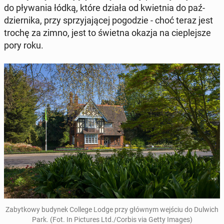
do pły­wa­nia łódką, które działa od kwiet­nia do paź­
dzier­ni­ka, przy sprzy­ja­ją­cej po­go­dzie - choć teraz jest
trochę za zimno, jest to świetna okazja na cie­plej­sze
pory roku.
Za­byt­ko­wy budynek College Lodge przy głównym wejściu do Dulwich
Park. (Fot. In Pic­tu­res Ltd./Corbis via Getty Images)