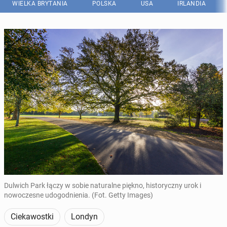
WIELKA BRYTANIA
POLSKA
USA
IRLANDIA
Dulwich Park łączy w sobie naturalne piękno, historyczny urok i
nowoczesne udogodnienia. (Fot. Getty Images)
Ciekawostki
Londyn