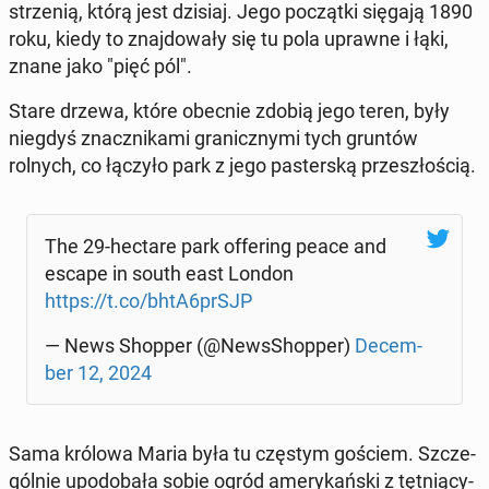
strze­nią, którą jest dzisiaj. Jego po­cząt­ki sięgają 1890
roku, kiedy to znaj­do­wa­ły się tu pola uprawne i łąki,
znane jako "pięć pól".
Stare drzewa, które obecnie zdobią jego teren, były
niegdyś znacz­ni­ka­mi gra­nicz­ny­mi tych gruntów
rolnych, co łączyło park z jego pa­ster­ską prze­szło­ścią.
The 29-hectare park of­fe­ring peace and
escape in south east London
https://t.co/bhtA6prSJP
— News Shopper (@News­Shop­per)
De­cem­
ber 12, 2024
Sama królowa Maria była tu częstym gościem. Szcze­
gól­nie upodo­ba­ła sobie ogród ame­ry­kań­ski z tęt­nią­cy­