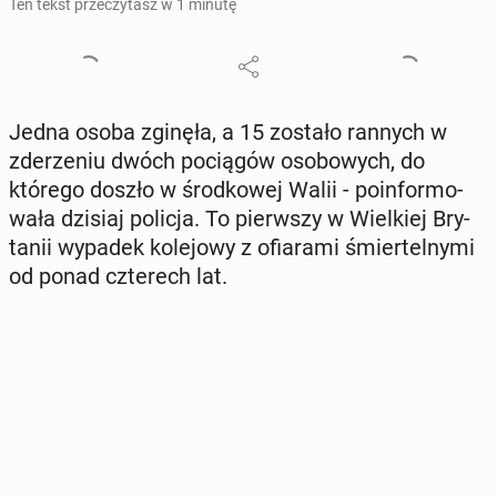
Ten tekst przeczytasz w 1 minutę
Jedna osoba zginęła, a 15 zostało rannych w
zde­rze­niu dwóch po­cią­gów oso­bo­wych, do
którego doszło w środ­ko­wej Walii - po­in­for­mo­
wa­ła dzisiaj policja. To pierw­szy w Wiel­kiej Bry­
ta­nii wypadek ko­le­jo­wy z ofia­ra­mi śmier­tel­ny­mi
od ponad czte­rech lat.