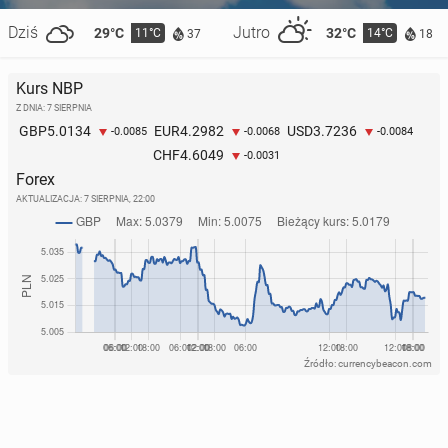
Dziś
Jutro
29°C
32°C
11°C
14°C
37
18
Kurs NBP
Z DNIA: 7 SIERPNIA
5.0134
4.2982
3.7236
GBP
EUR
USD
-0.0085
-0.0068
-0.0084
4.6049
CHF
-0.0031
Forex
AKTUALIZACJA:
7 SIERPNIA, 22:00
Źródło: currencybeacon.com