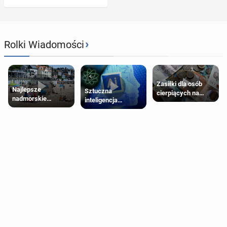
›
Rolki Wiadomości
Zasiłki dla osób
Najlepsze
Sztuczna
cierpiących na
nadmorskie
inteligencja
schorzenia
miasteczko blisko
próbowała oszukać
psychiczne
Londynu
człowieka