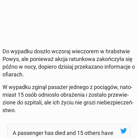
Do wypadku doszło wczoraj wie­czo­rem w hrab­stwie
Powys, ale po­nie­waż akcja ra­tun­ko­wa za­koń­czy­ła się
późno w nocy, dopiero dzisiaj prze­ka­za­no in­for­ma­cje o
ofia­rach.
W wypadku zginął pasażer jednego z po­cią­gów, na­to­
miast 15 osób od­nio­sło ob­ra­że­nia i zostało prze­wie­
zio­ne do szpi­ta­li, ale ich życiu nie grozi nie­bez­pie­czeń­
stwo.
A pas­sen­ger has died and 15 others have