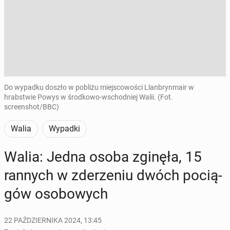
Do wypadku doszło w pobliżu miejscowości Llanbrynmair w
hrabstwie Powys w środkowo-wschodniej Walii. (Fot.
screenshot/BBC)
Walia
Wypadki
Walia: Jedna osoba zginęła, 15
rannych w zde­rze­niu dwóch po­cią­
gów oso­bo­wych
22 PAŹDZIERNIKA 2024, 13:45