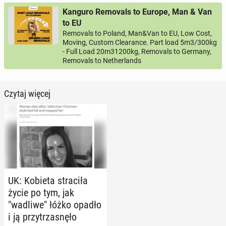
Kanguro Removals to Europe, Man & Van
to EU
Removals to Poland, Man&Van to EU, Low Cost,
Moving, Custom Clearance. Part load 5m3/300kg
- Full Load 20m31200kg, Removals to Germany,
Removals to Netherlands
Czytaj więcej
UK: Kobieta stra­ci­ła
życie po tym, jak
"wadliwe" łóżko opadło
i ją przy­trza­snę­ło