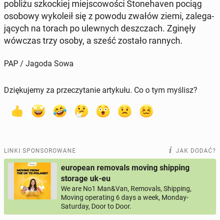
pobliżu szkoc­kiej miej­sco­wo­ści Sto­ne­ha­ven pociąg
osobowy wy­ko­le­ił się z powodu zwałów ziemi, za­le­ga­
ją­cych na torach po ulew­nych desz­czach. Zginęły
wówczas trzy osoby, a sześć zostało rannych.
PAP / Jagoda Sowa
Dziękujemy za przeczytanie artykułu. Co o tym myślisz?
LINKI SPONSOROWANE
JAK DODAĆ?
european removals moving shipping
storage uk-eu
We are No1 Man&Van, Removals, Shipping,
Moving operating 6 days a week, Monday-
Saturday, Door to Door.