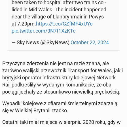
been taken to ho­spi­tal after two trains col­
li­ded in Mid Wales. The in­ci­dent hap­pe­ned
near the village of Llan­bryn­ma­ir in Powys
at 7.29pm.
https://t.co/GZfMF4xUYe
pic.twitter.com/3N7t1XzKTc
— Sky News (@SkyNews)
October 22, 2024
Przy­czy­na zde­rze­nia nie jest na razie znana, ale
zarówno wa­lij­ski prze­woź­nik Trans­port for Wales, jak i
bry­tyj­ski ope­ra­tor in­fra­struk­tu­ry ko­le­jo­wej Network
Rail pod­kre­śli­ły w wydanym ko­mu­ni­ka­cie, że oba
pociągi jechały ze sto­sun­ko­wo nie­wiel­ką pręd­ko­ścią.
Wypadki ko­le­jo­we z ofia­ra­mi śmier­tel­ny­mi zda­rza­ją
się w Wiel­kiej Bry­ta­nii rzadko.
Ostatni taki miał miejsce w sierp­niu 2020 roku, gdy w