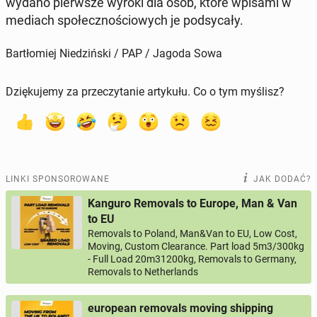
wydano pierw­sze wyroki dla osób, które wpisami w
mediach spo­łecz­no­ścio­wych je pod­sy­ca­ły.
Bartłomiej Niedziński / PAP / Jagoda Sowa
Dziękujemy za przeczytanie artykułu. Co o tym myślisz?
LINKI SPONSOROWANE
JAK DODAĆ?
Kanguro Removals to Europe, Man & Van
to EU
Removals to Poland, Man&Van to EU, Low Cost,
Moving, Custom Clearance. Part load 5m3/300kg
- Full Load 20m31200kg, Removals to Germany,
Removals to Netherlands
european removals moving shipping