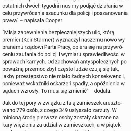
ostat­nich dwóch tygodni musimy podjąć dzia­ła­nia w
celu przy­wró­ce­nia sza­cun­ku dla policji i po­sza­no­wa­nia
prawa" – na­pi­sa­ła Cooper.
"Misja za­pew­nie­nia bez­piecz­niej­szych ulic, którą
premier (Keir Starmer) wy­zna­czył naszemu nowo wy­
bra­ne­mu rządowi Partii Pracy, opiera się na przy­wró­
ce­niu za­ufa­nia do policji i wymiaru spra­wie­dli­wo­ści w
spra­wach karnych. Od za­cho­wań an­ty­spo­łecz­nych po
poważną przemoc zbyt często ludzie czują się tak,
jakby prze­stęp­stwo nie miało żadnych kon­se­kwen­cji,
po­nie­waż wskaź­ni­ki oskar­żeń spadły, a opóź­nie­nia w
sądach wzrosły. To musi się zmienić" – dodała.
Jak do tej pory w związku z falą za­mie­szek aresz­to­
wa­no 779 osób, z czego 349 usły­sza­ło zarzuty. W
minioną środę pierw­sze osoby zostały skazane na
kary wię­zie­nia za udział w za­miesz­kach, a w piątek