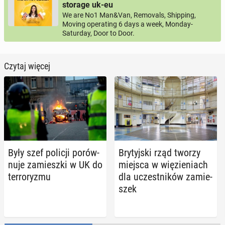
storage uk-eu
We are No1 Man&Van, Removals, Shipping,
Moving operating 6 days a week, Monday-
Saturday, Door to Door.
Czytaj więcej
Były szef policji po­rów­
Bry­tyj­ski rząd tworzy
nu­je za­miesz­ki w UK do
miejsca w wię­zie­niach
ter­ro­ry­zmu
dla uczest­ni­ków za­mie­
szek