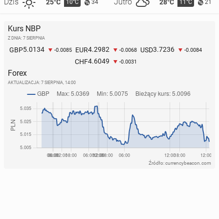
Dziś
Jutro
25°C
28°C
10°C
11°C
34
21
Kurs NBP
Z DNIA: 7 SIERPNIA
5.0134
4.2982
3.7236
GBP
EUR
USD
-0.0085
-0.0068
-0.0084
4.6049
CHF
-0.0031
Forex
AKTUALIZACJA:
7 SIERPNIA, 14:00
Źródło: currencybeacon.com