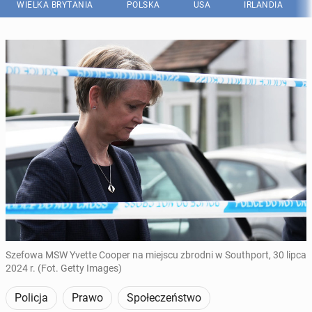
WIELKA BRYTANIA
POLSKA
USA
IRLANDIA
Szefowa MSW Yvette Cooper na miejscu zbrodni w Southport, 30 lipca
2024 r. (Fot. Getty Images)
Policja
Prawo
Społeczeństwo