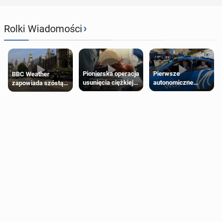
›
Rolki Wiadomości
Pierwsze
Pionierska operacja
BBC Weather
autonomiczne
usunięcia ciężkiej
zapowiada szóstą
Ubery pojawią się
wady wrodzonej
falę upałów w
w Londynie jeszcze
płodu w łonie matki
Londynie
tego lata