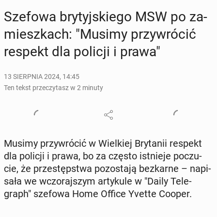
Szefowa bry­tyj­skie­go MSW po za­
miesz­kach: "Musimy przy­wró­cić
respekt dla policji i prawa"
13 SIERPNIA 2024, 14:45
Ten tekst przeczytasz w 2 minuty
Musimy przy­wró­cić w Wiel­kiej Bry­ta­nii respekt
dla policji i prawa, bo za często ist­nie­je po­czu­
cie, że prze­stęp­stwa po­zo­sta­ją bez­kar­ne – na­pi­
sa­ła we wczo­raj­szym ar­ty­ku­le w "Daily Te­le­
graph" szefowa Home Office Yvette Cooper.