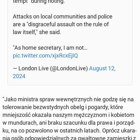
tempt" during rioting.
Attacks on local com­mu­ni­ties and police
are a "dis­gra­ce­ful assault on the rule of
law itself," she said.
"As home se­cre­ta­ry, I am not…
pic.twitter.com/xjxR­cxE­jIQ
— London Live (@Lon­don­Li­ve)
August 12,
2024
"Jako mi­ni­stra spraw we­wnętrz­nych nie godzę się na
to­le­ro­wa­nie bez­wstyd­nych obelg i pogardy, które
mniej­szość okazała naszym męż­czy­znom i ko­bie­tom
w mun­du­rach, ani braku sza­cun­ku dla prawa i po­rząd­
ku, na co po­zwo­lo­no w ostat­nich latach. Oprócz uka­ra­
nia osób od­po­wie­dzial­nych za gwał­tow­ne za­miesz­ki z