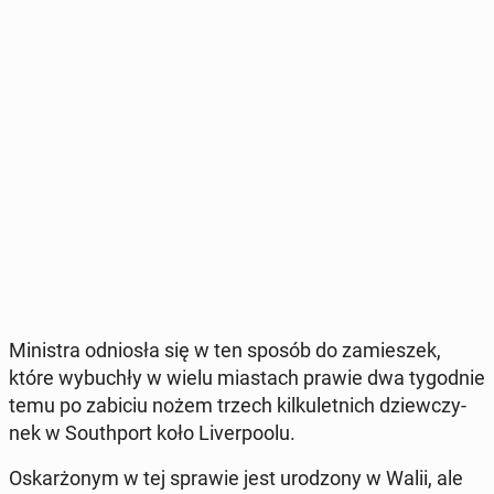
Mi­ni­stra od­nio­sła się w ten sposób do za­mie­szek,
które wy­bu­chły w wielu mia­stach prawie dwa ty­go­dnie
temu po zabiciu nożem trzech kil­ku­let­nich dziew­czy­
nek w So­uth­port koło Li­ver­po­olu.
Oskar­żo­nym w tej sprawie jest uro­dzo­ny w Walii, ale