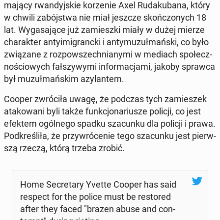
mający rwan­dyj­skie ko­rze­nie Axel Ru­da­ku­ba­na, który
w chwili za­bój­stwa nie miał jeszcze skoń­czo­nych 18
lat. Wy­ga­sa­ją­ce już za­miesz­ki miały w dużej mierze
cha­rak­ter an­ty­imi­granc­ki i an­ty­mu­zuł­mań­ski, co było
zwią­za­ne z roz­po­wszech­nia­ny­mi w mediach spo­łecz­
no­ścio­wych fał­szy­wy­mi in­for­ma­cja­mi, jakoby sprawca
był mu­zuł­mań­skim azy­lan­tem.
Cooper zwró­ci­ła uwagę, że podczas tych za­mie­szek
ata­ko­wa­ni byli także funk­cjo­na­riu­sze policji, co jest
efektem ogól­ne­go spadku sza­cun­ku dla policji i prawa.
Pod­kre­śli­ła, że przy­wró­ce­nie tego sza­cun­ku jest pierw­
szą rzeczą, którą trzeba zrobić.
Home Se­cre­ta­ry Yvette Cooper has said
respect for the police must be re­sto­red
after they faced "brazen abuse and con­