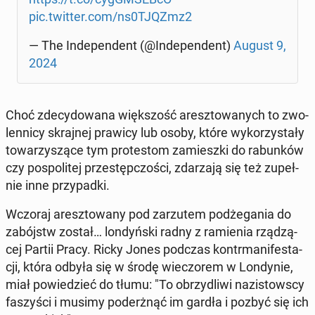
pic.twitter.com/ns0TJQZmz2
— The In­de­pen­dent (@In­de­pen­dent)
August 9,
2024
Choć zde­cy­do­wa­na więk­szość aresz­to­wa­nych to zwo­
len­ni­cy skraj­nej prawicy lub osoby, które wy­ko­rzy­sta­ły
to­wa­rzy­szą­ce tym pro­te­stom za­miesz­ki do ra­bun­ków
czy po­spo­li­tej prze­stęp­czo­ści, zda­rza­ją się też zu­peł­
nie inne przy­pad­ki.
Wczoraj aresz­to­wa­ny pod za­rzu­tem pod­że­ga­nia do
za­bójstw został… lon­dyń­ski radny z ra­mie­nia rzą­dzą­
cej Partii Pracy. Ricky Jones podczas kontr­ma­ni­fe­sta­
cji, która odbyła się w środę wie­czo­rem w Lon­dy­nie,
miał po­wie­dzieć do tłumu: "To obrzy­dli­wi na­zi­stow­scy
fa­szy­ści i musimy po­de­rżnąć im gardła i pozbyć się ich