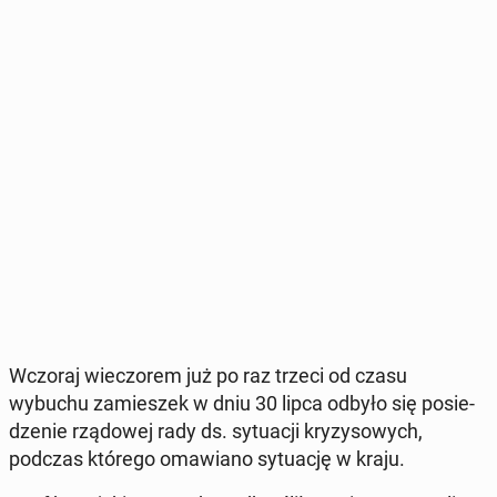
Wczoraj wie­czo­rem już po raz trzeci od czasu
wybuchu za­mie­szek w dniu 30 lipca odbyło się po­sie­
dze­nie rzą­do­wej rady ds. sy­tu­acji kry­zy­so­wych,
podczas którego oma­wia­no sy­tu­ację w kraju.