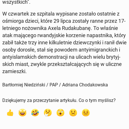
wszyst­kich".
W czwar­tek ze szpi­ta­la wy­pi­sa­ne zostało ostat­nie z
ośmior­ga dzieci, które 29 lipca zostały ranne przez 17-
let­nie­go no­żow­ni­ka Axela Ru­da­ku­ba­nę. To właśnie
atak ma­ją­ce­go rwan­dyj­skie ko­rze­nie na­past­ni­ka, który
zabił także trzy inne kil­ku­let­nie dziew­czyn­ki i ranił dwie
osoby dorosłe, stał się powodem an­ty­imi­granc­kich i
an­ty­islam­skich de­mon­stra­cji na ulicach wielu bry­tyj­
skich miast, zwykle prze­kształ­ca­ją­cych się w uliczne
za­miesz­ki.
Bartłomiej Niedziński / PAP / Adriana Chodakowska
Dziękujemy za przeczytanie artykułu. Co o tym myślisz?