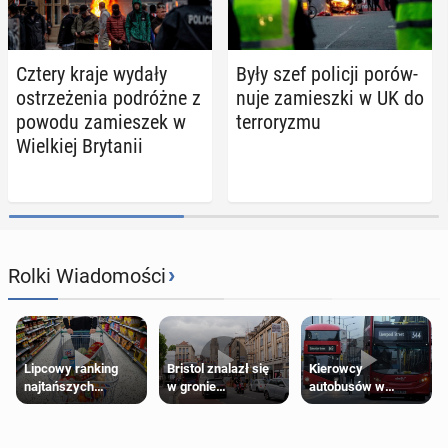
Cztery kraje wydały
Były szef policji po­rów­
ostrze­że­nia po­dróż­ne z
nu­je za­miesz­ki w UK do
powodu za­mie­szek w
ter­ro­ry­zmu
Wiel­kiej Bry­ta­nii
›
Rolki Wiadomości
Lipcowy ranking
Bristol znalazł się
Kierowcy
najtańszych
w gronie
autobusów w
supermarketów
najlepszych
Londynie
kierunków podróży
zapowiadają strajki
na świecie