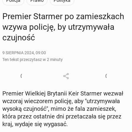
Policja
Prawo
Polityka
Premier Starmer po za­miesz­kach
wzywa policję, by utrzy­my­wa­ła
czuj­ność
9 SIERPNIA 2024, 09:00
Ten tekst przeczytasz w 2 minuty
Premier Wiel­kiej Bry­ta­nii Keir Starmer wezwał
wczoraj wie­czo­rem policję, aby "utrzy­my­wa­ła
wysoką czuj­ność", mimo że fala za­mie­szek,
która przez ostat­nie dni prze­ta­cza­ła się przez
kraj, wydaje się wygasać.