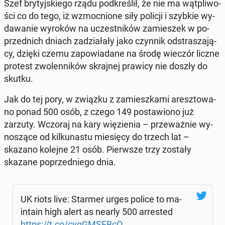
Szef bry­tyj­skie­go rządu pod­kre­ślił, że nie ma wąt­pli­wo­
ści co do tego, iż wzmoc­nio­ne siły policji i szybkie wy­
da­wa­nie wyroków na uczest­ni­ków za­mie­szek w po­
przed­nich dniach za­dzia­ła­ły jako czynnik od­stra­sza­ją­
cy, dzięki czemu za­po­wia­da­ne na środę wieczór liczne
protest zwo­len­ni­ków skraj­nej prawicy nie doszły do
skutku.
Jak do tej pory, w związku z za­miesz­ka­mi aresz­to­wa­
no ponad 500 osób, z czego 149 po­sta­wio­no już
zarzuty. Wczoraj na kary wię­zie­nia – prze­waż­nie wy­
no­szą­ce od kil­ku­na­stu mie­się­cy do trzech lat –
skazano kolejne 21 osób. Pierw­sze trzy zostały
skazane po­przed­nie­go dnia.
UK riots live: Starmer urges police to ma­
in­ta­in high alert as nearly 500 ar­re­sted
https://t.co/cyg­GM­SEB­cO