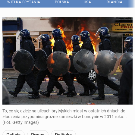
WIELKA BRYTANIA
POLSKA
USA
IRLANDIA
To, co się dzieje na ulicach brytyjskich miast w ostatnich dniach do
złudzenia przypomina groźne zamieszki w Londynie w 2011 roku...
(Fot. Getty Images)