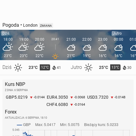
Pogoda
•
London
ZMIANA
Dziś
Jutro
18:00
19:00
20:00
20:41
21:00
22:00
23:00
00:00
01:
23°C
23°C
22°C
21°C
19°C
16°C
16°C
16
Dziś
Jutro
23°C
25°C
12°C
13°C
41
30
Kurs NBP
Z DNIA: 6 SIERPNIA
5.0219
4.3050
3.7320
GBP
EUR
USD
-0.0144
-0.0068
-0.0148
4.6080
CHF
-0.0164
Forex
AKTUALIZACJA:
6 SIERPNIA, 18:10