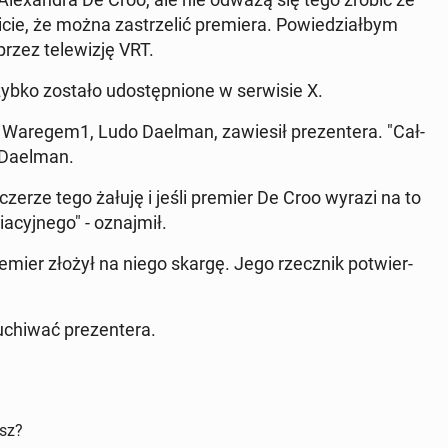
ie, że można za­strze­lić pre­mie­ra. Po­wie­dział­bym
rzez te­le­wi­zję VRT.
szybko zostało udo­stęp­nio­ne w ser­wi­sie X.
tor Waregem1, Ludo Daelman, za­wie­sił pre­zen­te­ra. "Cał­
ł Daelman.
Szcze­rze tego żałuję i jeśli premier De Croo wyrazi na to
­cyj­ne­go" - oznaj­mił.
remier złożył na niego skargę. Jego rzecz­nik po­twier­
­chi­wać pre­zen­te­ra.
isz?