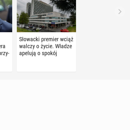
Sło­wac­ki premier wciąż
­ra
walczy o życie. Władze
przy­
apelują o spokój