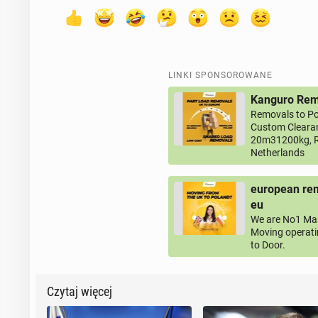
LINKI SPONSOROWANE
Kanguro Remo
Removals to Po
Custom Clearan
20m31200kg, R
Netherlands
european rem
eu
We are No1 Man
Moving operati
to Door.
Czytaj więcej