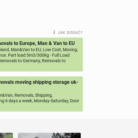
JAK DODAĆ?
vals to Europe, Man & Van to EU
land, Man&Van to EU, Low Cost, Moving,
ce. Part load 5m3/300kg - Full Load
emovals to Germany, Removals to
ovals moving shipping storage uk-
&Van, Removals, Shipping,
ng 6 days a week, Monday-Saturday, Door