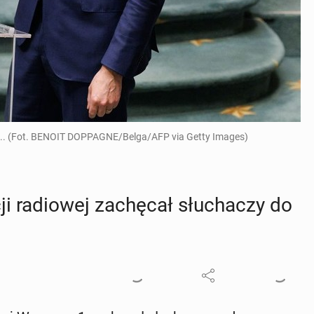
rza... (Fot. BENOIT DOPPAGNE/Belga/AFP via Getty Images)
cji ra­dio­wej za­chę­cał słu­cha­czy do