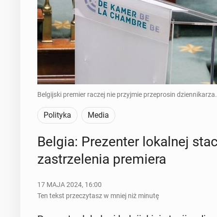
Belgijski premier raczej nie przyjmie przeprosin dziennika
Polityka
Media
Belgia: Pre­zen­ter lo­kal­nej sta
za­strze­le­nia pre­mie­ra
17 MAJA 2024, 16:00
Ten tekst przeczytasz w mniej niż minutę