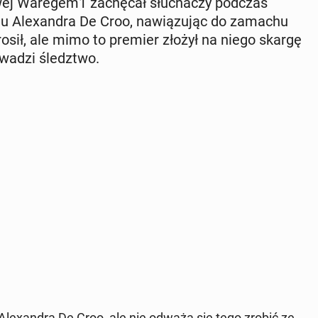
­dio­wej Waregem1 za­chę­cał słu­cha­czy podczas
raju Ale­xan­dra De Croo, na­wią­zu­jąc do zamachu
pro­sił, ale mimo to premier złożył na niego skargę
o­wa­dzi śledz­two.
ie Ale­xan­dra De Croo, ale nie odważą się tego zrobić ze