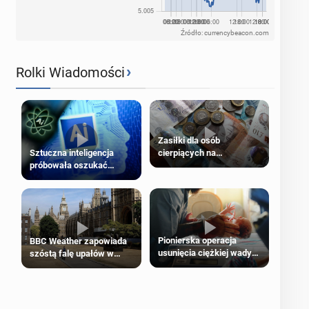
Źródło: currencybeacon.com
›
Rolki Wiadomości
Zasiłki dla osób
cierpiących na
Sztuczna inteligencja
schorzenia psychiczne
próbowała oszukać
człowieka
Pionierska operacja
BBC Weather zapowiada
usunięcia ciężkiej wady
szóstą falę upałów w
wrodzonej płodu w łonie
Londynie
matki