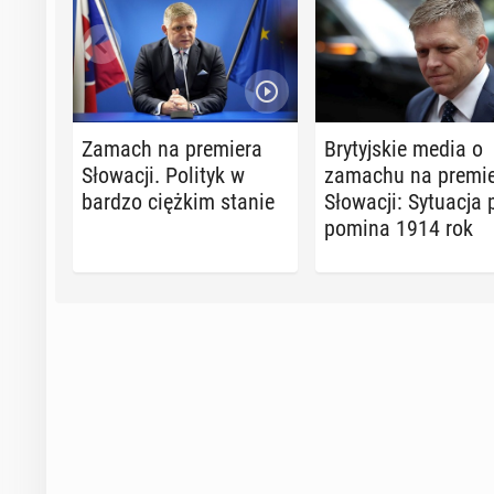
Zamach na pre­mie­ra
Bry­tyj­skie media o
Sło­wa­cji. Polityk w
zamachu na pre­mie
bardzo ciężkim stanie
Sło­wa­cji: Sy­tu­acja 
po­mi­na 1914 rok