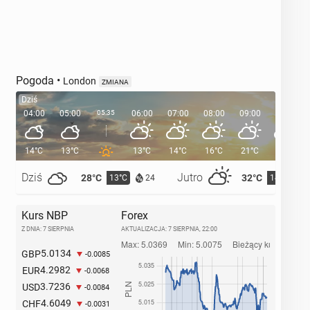
Pogoda
•
London
ZMIANA
Dziś
04:00
05:00
05:35
06:00
07:00
08:00
09:00
10:00
14°C
13°C
13°C
14°C
16°C
21°C
23°C
Dziś
Jutro
28°C
32°C
13°C
14°C
24
Kurs NBP
Forex
Z DNIA: 7 SIERPNIA
AKTUALIZACJA:
7 SIERPNIA, 22:00
5.0134
GBP
-0.0085
4.2982
EUR
-0.0068
3.7236
USD
-0.0084
4.6049
CHF
-0.0031