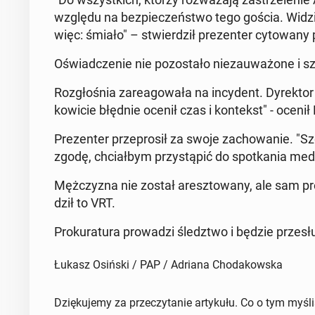
względu na bez­pie­czeń­stwo tego gościa. Wi­dzi­c
więc: śmiało" – stwier­dził pre­zen­ter cy­to­wa­ny p
Oświad­cze­nie nie po­zo­sta­ło nie­zau­wa­żo­ne i 
Roz­gło­śnia za­re­ago­wa­ła na in­cy­dent. Dy­rek­
ko­wi­cie błędnie ocenił czas i kon­tekst" - oceni
Pre­zen­ter prze­pro­sił za swoje za­cho­wa­nie. "
zgodę, chciał­bym przy­stą­pić do spo­tka­nia me­dia
Męż­czy­zna nie został aresz­to­wa­ny, ale sam p
dził to VRT.
Pro­ku­ra­tu­ra pro­wa­dzi śledz­two i będzie prze­słu
Łukasz Osiński / PAP / Adriana Chodakowska
Dziękujemy za przeczytanie artykułu. Co o tym myśl