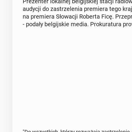
Pre­zen­ter lo­kal­nej bel­gij­skiej stacji ra
audycji do za­strze­le­nia pre­mie­ra tego k
na pre­mie­ra Sło­wa­cji Roberta Ficę. Prze­
- podały bel­gij­skie media. Pro­ku­ra­tu­ra pr
"Do wszyst­kich, którzy roz­wa­ża­ją za­strze­le­n