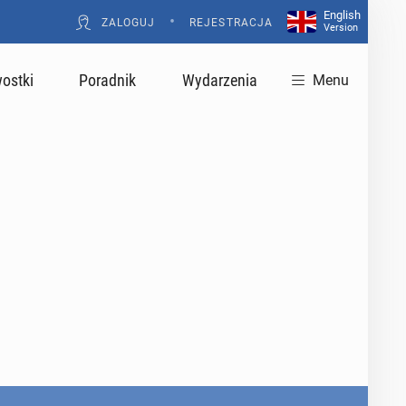
English
•
ZALOGUJ
REJESTRACJA
Version
ostki
Poradnik
Wydarzenia
Menu