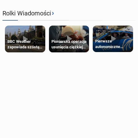
›
Rolki Wiadomości
Pierwsze
Pionierska operacja
BBC Weather
autonomiczne
usunięcia ciężkiej
zapowiada szóstą
Ubery pojawią się
wady wrodzonej
falę upałów w
w Londynie jeszcze
płodu w łonie matki
Londynie
tego lata