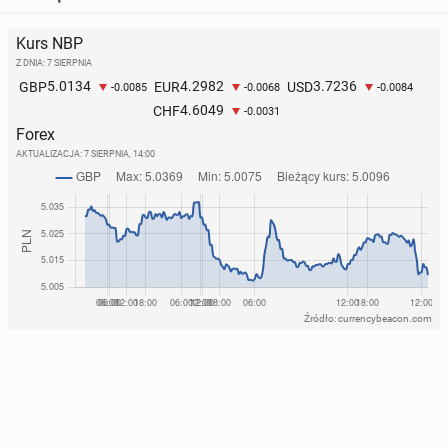
Kurs NBP
Z DNIA: 7 SIERPNIA
5.0134
4.2982
3.7236
GBP
EUR
USD
-0.0085
-0.0068
-0.0084
4.6049
CHF
-0.0031
Forex
AKTUALIZACJA:
7 SIERPNIA, 14:00
Źródło: currencybeacon.com