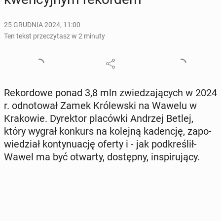
25 GRUDNIA 2024, 11:00
Ten tekst przeczytasz w 2 minuty
Re­kor­do­we ponad 3,8 mln zwie­dza­ją­cych w 2024
r. od­no­to­wał Zamek Kró­lew­ski na Wawelu w
Kra­ko­wie. Dy­rek­tor pla­ców­ki Andrzej Betlej,
który wygrał konkurs na kolejną ka­den­cję, za­po­
wie­dział kon­ty­nu­ację oferty i - jak pod­kre­ślił-
Wawel ma być otwarty, do­stęp­ny, in­spi­ru­ją­cy.