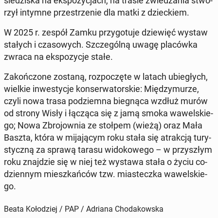
sie­dzi­ska na eks­po­zy­cjach, na trasie zwie­dza­nia stwo­
rzył intymne prze­strze­nie dla matki z dziec­kiem.
W 2025 r. zespół Zamku przy­go­tu­je dzie­więć wystaw
stałych i cza­so­wych. Szcze­gól­ną uwagę pla­ców­ka
zwraca na eks­po­zy­cje stałe.
Za­koń­czo­ne zostaną, roz­po­czę­te w latach ubie­głych,
wielkie in­we­sty­cje kon­ser­wa­tor­skie: Mię­dzy­mu­rze,
czyli nowa trasa pod­ziem­na bie­gną­ca wzdłuż murów
od strony Wisły i łącząca się z jamą smoka wa­wel­skie­
go; Nowa Zbro­jow­nia ze stołpem (wieżą) oraz Mała
Baszta, która w mi­ja­ją­cym roku stała się atrak­cją tu­ry­
stycz­ną za sprawą tarasu wi­do­ko­we­go – w przy­szłym
roku znaj­dzie się w niej też wystawa stała o życiu co­
dzien­nym miesz­kań­ców tzw. mia­stecz­ka wa­wel­skie­
go.
Beata Kołodziej / PAP / Adriana Chodakowska