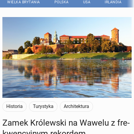
WIELKA BRYTANIA
POLSKA
USA
IRLANDIA
Historia
Turystyka
Architektura
Zamek Kró­lew­ski na Wawelu z fre­
kwen­cyj­nym re­kor­dem