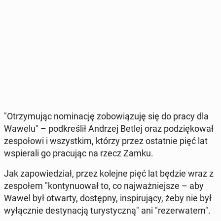
"Otrzy­mu­jąc no­mi­na­cję zo­bo­wią­zu­ję się do pracy dla
Wawelu" – pod­kre­ślił Andrzej Betlej oraz po­dzię­ko­wał
ze­spo­ło­wi i wszyst­kim, którzy przez ostat­nie pięć lat
wspie­ra­li go pra­cu­jąc na rzecz Zamku.
Jak za­po­wie­dział, przez kolejne pięć lat będzie wraz z
ze­spo­łem "kon­ty­nu­ował to, co naj­waż­niej­sze – aby
Wawel był otwarty, do­stęp­ny, in­spi­ru­ją­cy, żeby nie był
wy­łącz­nie de­sty­na­cją tu­ry­stycz­ną" ani "re­zer­wa­tem".