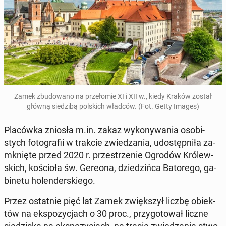
Zamek zbu­do­wa­no na prze­ło­mie XI i XII w., kiedy Kraków został
główną sie­dzi­bą pol­skich władców. (Fot. Getty Images)
Pla­ców­ka zniosła m.in. zakaz wy­ko­ny­wa­nia oso­bi­
stych fo­to­gra­fii w trakcie zwie­dza­nia, udo­stęp­ni­ła za­
mknię­te przed 2020 r. prze­strze­nie Ogrodów Kró­lew­
skich, ko­ścio­ła św. Gereona, dzie­dziń­ca Ba­to­re­go, ga­
bi­ne­tu ho­len­der­skie­go.
Przez ostat­nie pięć lat Zamek zwięk­szył liczbę obiek­
tów na eks­po­zy­cjach o 30 proc., przy­go­to­wał liczne