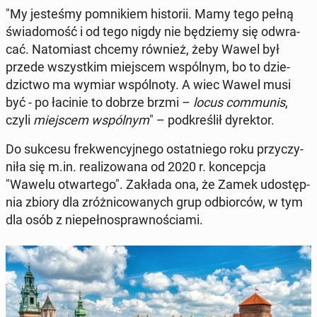
"My je­ste­śmy po­mni­kiem hi­sto­rii. Mamy tego pełną
świa­do­mość i od tego nigdy nie bę­dzie­my się od­wra­
cać. Na­to­miast chcemy również, żeby Wawel był
przede wszyst­kim miej­scem wspól­nym, bo to dzie­
dzic­two ma wymiar wspól­no­ty. A wiec Wawel musi
być - po łacinie to dobrze brzmi –
locus com­mu­nis
,
czyli
miej­scem wspól­nym
" – pod­kre­ślił dy­rek­tor.
Do sukcesu fre­kwen­cyj­ne­go ostat­nie­go roku przy­czy­
ni­ła się m.in. re­ali­zo­wa­na od 2020 r. kon­cep­cja
"Wawelu otwar­te­go". Zakłada ona, że Zamek udo­stęp­
nia zbiory dla zróż­ni­co­wa­nych grup od­bior­ców, w tym
dla osób z nie­peł­no­spraw­no­ścia­mi.