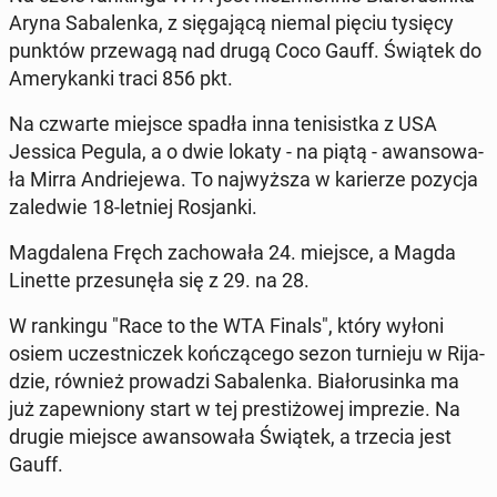
Aryna Sa­ba­len­ka, z się­ga­ją­cą niemal pięciu tysięcy
punktów prze­wa­gą nad drugą Coco Gauff. Świątek do
Ame­ry­kan­ki traci 856 pkt.
Na czwarte miejsce spadła inna te­ni­sist­ka z USA
Jessica Pegula, a o dwie lokaty - na piątą - awan­so­wa­
ła Mirra An­drie­je­wa. To naj­wyż­sza w ka­rie­rze pozycja
za­le­d­wie 18-letniej Ro­sjan­ki.
Mag­da­le­na Fręch za­cho­wa­ła 24. miejsce, a Magda
Linette prze­su­nę­ła się z 29. na 28.
W ran­kin­gu "Race to the WTA Finals", który wyłoni
osiem uczest­ni­czek koń­czą­ce­go sezon tur­nie­ju w Ri­ja­
dzie, również pro­wa­dzi Sa­ba­len­ka. Bia­ło­ru­sin­ka ma
już za­pew­nio­ny start w tej pre­sti­żo­wej im­pre­zie. Na
drugie miejsce awan­so­wa­ła Świątek, a trzecia jest
Gauff.