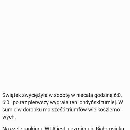
Świątek zwy­cię­ży­ła w sobotę w niecałą godzinę 6:0,
6:0 i po raz pierw­szy wygrała ten lon­dyń­ski turniej. W
sumie w dorobku ma sześć trium­fów wiel­kosz­le­mo­
wych.
Na czele ran­kin­gu WTA jest nie­zmien­nie Bia­ło­ru­sin­ka