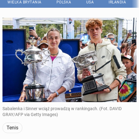
WIELKA BRYTANIA
POLSKA
USA
IRLANDIA
Sabalenka i Sinner wciąż prowadzą w rankingach. (Fot. DAVID
GRAY/AFP via Getty Images)
Tenis