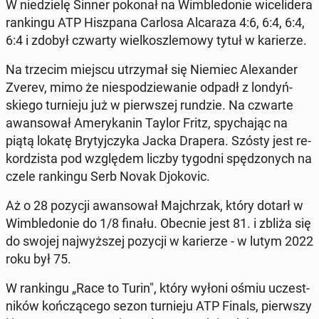
W nie­dzie­lę Sinner pokonał na Wim­ble­do­nie wi­ce­li­de­ra
ran­kin­gu ATP Hisz­pa­na Carlosa Al­ca­ra­za 4:6, 6:4, 6:4,
6:4 i zdobył czwarty wiel­kosz­le­mo­wy tytuł w ka­rie­rze.
Na trzecim miejscu utrzy­mał się Niemiec Ale­xan­der
Zverev, mimo że nie­spo­dzie­wa­nie odpadł z lon­dyń­
skie­go tur­nie­ju już w pierw­szej rundzie. Na czwarte
awan­so­wał Ame­ry­ka­nin Taylor Fritz, spy­cha­jąc na
piątą lokatę Bry­tyj­czy­ka Jacka Drapera. Szósty jest re­
kor­dzi­sta pod wzglę­dem liczby tygodni spę­dzo­nych na
czele ran­kin­gu Serb Novak Djo­ko­vic.
Aż o 28 pozycji awan­so­wał Maj­chrzak, który dotarł w
Wim­ble­do­nie do 1/8 finału. Obecnie jest 81. i zbliża się
do swojej naj­wyż­szej pozycji w ka­rie­rze - w lutym 2022
roku był 75.
W ran­kin­gu „Race to Turin", który wyłoni ośmiu uczest­
ni­ków koń­czą­ce­go sezon tur­nie­ju ATP Finals, pierw­szy