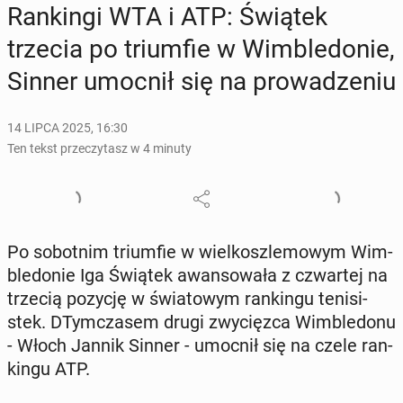
Ran­kin­gi WTA i ATP: Świątek
trzecia po trium­fie w Wim­ble­do­nie,
Sinner umocnił się na pro­wa­dze­niu
14 LIPCA 2025, 16:30
Ten tekst przeczytasz w 4 minuty
Po so­bot­nim trium­fie w wiel­kosz­le­mo­wym Wim­
ble­do­nie Iga Świątek awan­so­wa­ła z czwar­tej na
trzecią pozycję w świa­to­wym ran­kin­gu te­ni­si­
stek. DTym­cza­sem drugi zwy­cięz­ca Wim­ble­do­nu
- Włoch Jannik Sinner - umocnił się na czele ran­
kin­gu ATP.