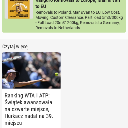
Kanguro Removals to Europe, Man & Van
to EU
Removals to Poland, Man&Van to EU, Low Cost,
Moving, Custom Clearance. Part load 5m3/300kg
- Full Load 20m31200kg, Removals to Germany,
Removals to Netherlands
Czytaj więcej
Ranking WTA i ATP:
Świątek awan­so­wa­ła
na czwarte miejsce,
Hurkacz nadal na 39.
miejscu