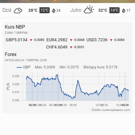
Dziś
Jutro
28°C
32°C
12°C
14°C
24
17
Kurs NBP
Z DNIA: 7 SIERPNIA
5.0134
4.2982
3.7236
GBP
EUR
USD
-0.0085
-0.0068
-0.0084
4.6049
CHF
-0.0031
Forex
AKTUALIZACJA:
7 SIERPNIA, 22:00
Źródło: currencybeacon.com