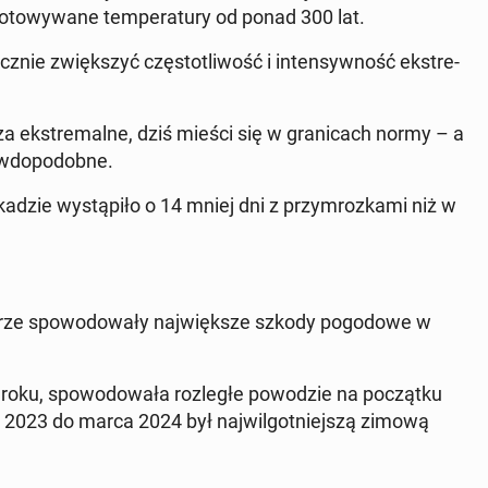
no­to­wy­wa­ne tem­pe­ra­tu­ry od ponad 300 lat.
nie zwięk­szyć czę­sto­tli­wość i in­ten­syw­ność eks­tre­
a eks­tre­mal­ne, dziś mieści się w gra­ni­cach normy – a
­do­po­dob­ne.
­dzie wy­stą­pi­ło o 14 mniej dni z przy­mroz­ka­mi niż w
urze spo­wo­do­wa­ły naj­więk­sze szkody po­go­do­we w
roku, spo­wo­do­wa­ła roz­le­głe po­wo­dzie na po­cząt­ku
­ka 2023 do marca 2024 był naj­wil­got­niej­szą zimową