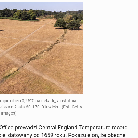
 tempie około 0,25°C na dekadę, a ostat­nia
j­sza niż lata 60. i 70. XX wieku. (Fot. Getty
Images)
t Office pro­wa­dzi Central England Tem­pe­ra­tu­re record
cie, da­to­wa­ny od 1659 roku. Po­ka­zu­je on, że obecne