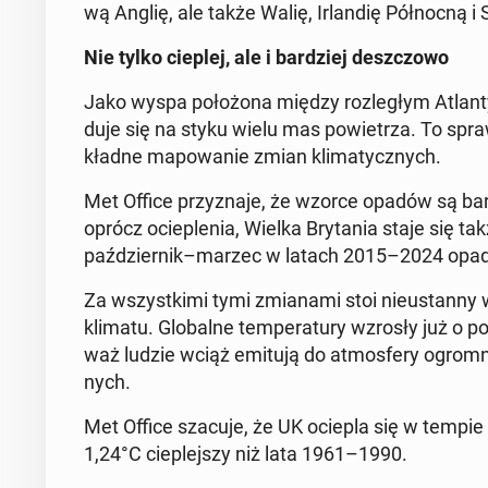
wą Anglię, ale także Walię, Ir­lan­dię Pół­noc­ną i
Nie tylko cieplej, ale i bar­dziej desz­czo­wo
Jako wyspa po­ło­żo­na między roz­le­głym Atlan­ty
du­je się na styku wielu mas po­wie­trza. To spraw
kład­ne ma­po­wa­nie zmian kli­ma­tycz­nych.
Met Office przy­zna­je, że wzorce opadów są bar­d
oprócz ocie­ple­nia, Wielka Bry­ta­nia staje się t
paź­dzier­nik–marzec w latach 2015–2024 opad
Za wszyst­ki­mi tymi zmia­na­mi stoi nie­ustan­ny 
klimatu. Glo­bal­ne tem­pe­ra­tu­ry wzrosły już o p
waż ludzie wciąż emitują do at­mos­fe­ry ogromne
nych.
Met Office szacuje, że UK ociepla się w tempi
1,24°C cie­plej­szy niż lata 1961–1990.