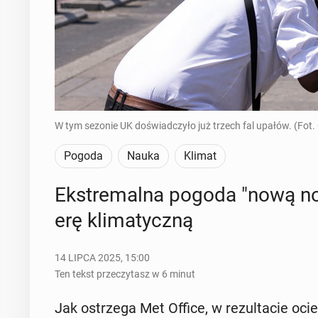
W tym sezonie UK doświadczyło już trzech fal upałów. (Fot.
Pogoda
Nauka
Klimat
Eks­tre­mal­na pogoda "nową n
erę kli­ma­tycz­ną
14 LIPCA 2025, 15:00
Ten tekst przeczytasz w 6 minut
Jak ostrze­ga Met Office, w re­zul­ta­cie oci