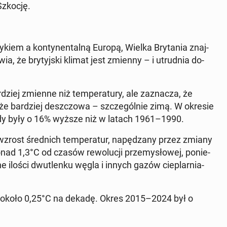
 Szkocję.
­kiem a kon­ty­nen­tal­ną Europą, Wielka Bry­ta­nia znaj­
ia, że bry­tyj­ski klimat jest zmienny – i utrud­nia do­
ziej zmienne niż tem­pe­ra­tu­ry, ale za­zna­cza, że
akże bar­dziej desz­czo­wa – szcze­gól­nie zimą. W okresie
y były o 16% wyższe niż w latach 1961–1990.
wzrost śred­nich tem­pe­ra­tur, na­pę­dza­ny przez zmiany
onad 1,3°C od czasów re­wo­lu­cji prze­my­sło­wej, po­nie­
 ilości dwu­tlen­ku węgla i innych gazów cie­plar­nia­
e około 0,25°C na dekadę. Okres 2015–2024 był o