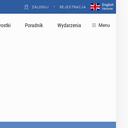
English
•
ZALOGUJ
REJESTRACJA
Version
ostki
Poradnik
Wydarzenia
Menu