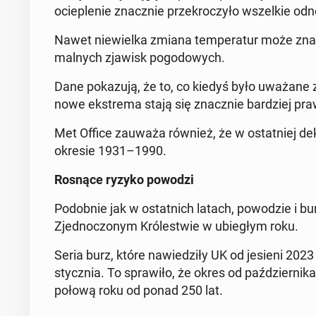
ocie­ple­nie znacz­nie prze­kro­czy­ło wszel­kie od­
Nawet nie­wiel­ka zmiana tem­pe­ra­tur może znacz­
mal­nych zjawisk po­go­do­wych.
Dane po­ka­zu­ją, że to, co kiedyś było uważane z
nowe eks­tre­ma stają się znacz­nie bar­dziej praw
Met Office zauważa również, że w ostat­niej de­ka
okresie 1931–1990.
Rosnące ryzyko powodzi
Po­dob­nie jak w ostat­nich latach, po­wo­dzie i b
Zjed­no­czo­nym Kró­le­stwie w ubie­głym roku.
Seria burz, które na­wie­dzi­ły UK od jesieni 2023 
stycz­nia. To spra­wi­ło, że okres od paź­dzier­ni
połową roku od ponad 250 lat.