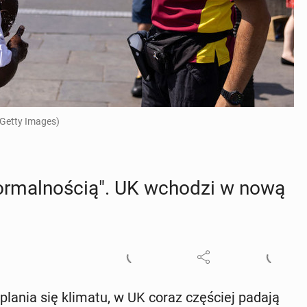
 Getty Images)
or­mal­no­ścią". UK wchodzi w nową
e­pla­nia się klimatu, w UK coraz czę­ściej padają