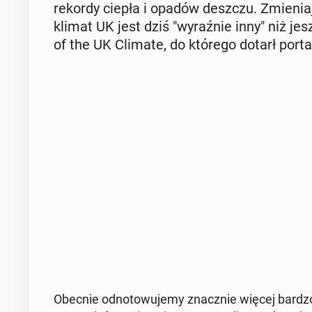
rekordy ciepła i opadów deszczu. Zmie­nia­j
klimat UK jest dziś "wy­raź­nie inny" niż j
of the UK Climate, do którego dotarł port
Obecnie od­no­to­wu­je­my znacz­nie więcej bardzo