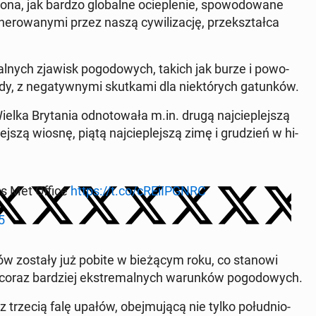
 ona, jak bardzo glo­bal­ne ocie­ple­nie, spo­wo­do­wa­ne
­ro­wa­ny­mi przez naszą cy­wi­li­za­cję, prze­kształ­ca
al­nych zjawisk po­go­do­wych, takich jak burze i po­wo­
dy, z ne­ga­tyw­ny­mi skut­ka­mi dla nie­któ­rych ga­tun­ków.
lka Bry­ta­nia od­no­to­wa­ła m.in. drugą naj­cie­plej­szą
plej­szą wiosnę, piątą naj­cie­plej­szą zimę i gru­dzień w hi­
ys Met Office
https://t.co/cRE­iIP­GNRC
5
r­dów zostały już pobite w bie­żą­cym roku, co stanowi
coraz bar­dziej eks­tre­mal­nych wa­run­ków po­go­do­wych.
 trzecią falę upałów, obej­mu­ją­cą nie tylko po­łu­dnio­