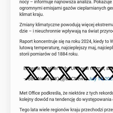
nocy – in­for­mu­je naj­now­sza analiza. Po­ka­zu­je
ogrom­ny­mi emi­sja­mi gazów cie­plar­nia­nych ge­ne
klimat kraju.
Zmiany kli­ma­tycz­ne po­wo­du­ją więcej eks­tre­m
dzie – i nie­uchron­nie wpły­wa­ją na świat przy­ro­
Raport kon­cen­tru­je się na roku 2024, kiedy to Wie
lutową tem­pe­ra­tu­rę, naj­cie­plej­szy maj, naj­cie­
sto­rii po­mia­rów od 1884 roku.
Extreme weather is the UK's new normal, sa
— BBC News (UK) (@BBCNews)
July 14, 202
Met Office pod­kre­śla, że nie­któ­re z tych re­ko
kolejny dowód na ten­den­cję do wy­stę­po­wa­nia 
Tego lata wiele re­gio­nów kraju prze­cho­dzi przez