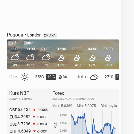
Pogoda
•
London
ZMIANA
Dziś
Jutro
23:00
00:00
01:00
02:00
03:00
04:00
05:00
05:35
19°C
19°C
17°C
16°C
14°C
12°C
11°C
Dziś
Jutro
25°C
27°C
10°C
11°C
36
Kurs NBP
Forex
Z DNIA: 7 SIERPNIA
AKTUALIZACJA:
7 SIERPNIA, 22:00
5.0134
GBP
-0.0085
4.2982
EUR
-0.0068
3.7236
USD
-0.0084
4.6049
CHF
-0.0031