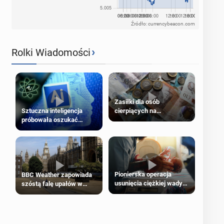
Źródło: currencybeacon.com
›
Rolki Wiadomości
Zasiłki dla osób
cierpiących na
Sztuczna inteligencja
schorzenia psychiczne
próbowała oszukać
człowieka
Pionierska operacja
BBC Weather zapowiada
usunięcia ciężkiej wady
szóstą falę upałów w
wrodzonej płodu w łonie
Londynie
matki