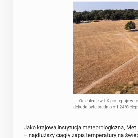
Ocie­ple­nie w UK po­stę­pu­je w
dekada była średnio o 1,24°C cie­ple
Jako krajowa in­sty­tu­cja me­te­oro­lo­gicz­na, Me
– naj­dłuż­szy ciągły zapis tem­pe­ra­tu­ry na świe