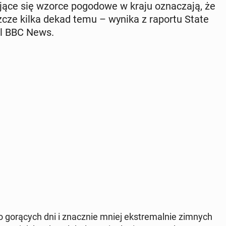
ą­ce się wzorce po­go­do­we w kraju ozna­cza­ją, że
eszcze kilka dekad temu – wynika z raportu State
al BBC News.
 go­rą­cych dni i znacz­nie mniej eks­tre­mal­nie zimnych