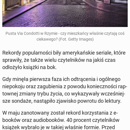
Pusta Via Con­dot­ti w Rzymie - czy miesz­kań­cy właśnie czytają coś
cie­ka­we­go? (Fot. Getty Images)
Rekordy po­pu­lar­no­ści biły ame­ry­kań­skie seriale, które
spra­wi­ły, że także wielu czy­tel­ni­ków na jakiś czas
odło­ży­ło książki na bok.
Gdy minęła pierw­sza faza ich od­trą­ce­nia i ogól­ne­go
nie­po­ko­ju oraz za­gu­bie­nia z powodu ko­niecz­no­ści rap­
tow­nej zmiany trybu życia, co wy­ka­zy­wa­ły wcze­śniej­
sze sondaże, na­stą­pi­ło zja­wi­sko powrotu do lektury.
W maju za­no­to­wa­ny został rekord ko­rzy­sta­nia z e-
booków oraz au­dio­bo­oków. 40 procent czy­tel­ni­ków
książek wybrało je w takiej właśnie formie. Przed