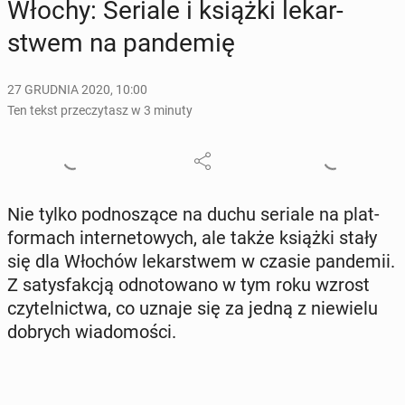
Włochy: Seriale i książki le­kar­
stwem na pan­de­mię
27 GRUDNIA 2020, 10:00
Ten tekst przeczytasz w 3 minuty
Nie tylko pod­no­szą­ce na duchu seriale na plat­
for­mach in­ter­ne­to­wych, ale także książki stały
się dla Włochów le­kar­stwem w czasie pan­de­mii.
Z sa­tys­fak­cją od­no­to­wa­no w tym roku wzrost
czy­tel­nic­twa, co uznaje się za jedną z nie­wie­lu
dobrych wia­do­mo­ści.