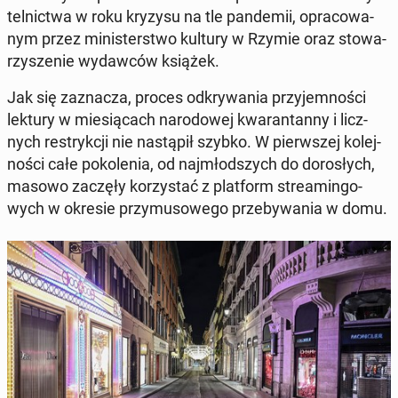
tel­nic­twa w roku kryzysu na tle pan­de­mii, opra­co­wa­
nym przez mi­ni­ster­stwo kultury w Rzymie oraz sto­wa­
rzy­sze­nie wy­daw­ców książek.
Jak się za­zna­cza, proces od­kry­wa­nia przy­jem­no­ści
lektury w mie­sią­cach na­ro­do­wej kwa­ran­tan­ny i licz­
nych re­stryk­cji nie na­stą­pił szybko. W pierw­szej ko­lej­
no­ści całe po­ko­le­nia, od naj­młod­szych do do­ro­słych,
masowo zaczęły ko­rzy­stać z plat­form stre­amin­go­
wych w okresie przy­mu­so­we­go prze­by­wa­nia w domu.