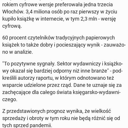
rokiem cyfrowe wersje pre­fe­ro­wa­ła jedna trzecia
Włochów. 3,4 miliona osób po raz pierw­szy w życiu
kupiło książkę w in­ter­ne­cie, w tym 2,3 mln - wersję
cyfrową.
60 procent czy­tel­ni­ków tra­dy­cyj­nych pa­pie­ro­wych
książek to także dobry i po­cie­sza­ją­cy wynik - za­uwa­żo­
no w ana­li­zie.
"To po­zy­tyw­ne sygnały. Sektor wy­daw­ni­czy i książ­ko­
wy okazał się bar­dziej odporny niż inne branże" - pod­
kre­śli­li autorzy raportu, w którym od­no­to­wa­no też
wspar­cie udzie­lo­ne przez rząd. Dane te uznaje się za
za­chę­ca­ją­ce dla całego świata księ­gar­sko-wy­daw­ni­
cze­go.
Z przed­sta­wio­nych prognoz wynika, że wiel­kość
sprze­da­ży i obroty w tym roku nie będą różnić się od
tych sprzed pan­de­mii.