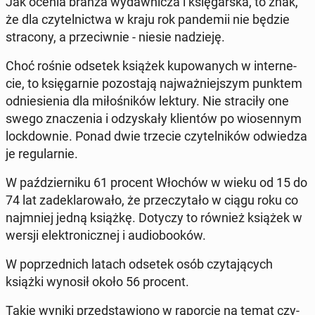
Jak ocenia branża wy­daw­ni­cza i księ­gar­ska, to znak,
że dla czy­tel­nic­twa w kraju rok pan­de­mii nie będzie
stra­co­ny, a prze­ciw­nie - niesie na­dzie­ję.
Choć rośnie odsetek książek ku­po­wa­nych w in­ter­ne­
cie, to księ­gar­nie po­zo­sta­ją naj­waż­niej­szym punktem
od­nie­sie­nia dla mi­ło­śni­ków lektury. Nie stra­ci­ły one
swego zna­cze­nia i od­zy­ska­ły klien­tów po wio­sen­nym
lock­dow­nie. Ponad dwie trzecie czy­tel­ni­ków od­wie­dza
je re­gu­lar­nie.
W paź­dzier­ni­ku 61 procent Włochów w wieku od 15 do
74 lat za­de­kla­ro­wa­ło, że prze­czy­ta­ło w ciągu roku co
naj­mniej jedną książkę. Dotyczy to również książek w
wersji elek­tro­nicz­nej i au­dio­bo­oków.
W po­przed­nich latach odsetek osób czy­ta­ją­cych
książki wynosił około 56 procent.
Takie wyniki przed­sta­wio­no w ra­por­cie na temat czy­