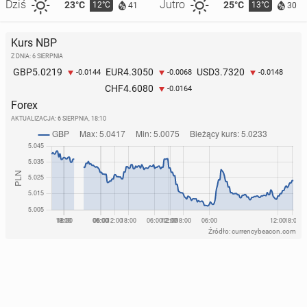
Dziś
Jutro
23°C
25°C
12°C
13°C
41
30
Kurs NBP
Z DNIA: 6 SIERPNIA
5.0219
4.3050
3.7320
GBP
EUR
USD
-0.0144
-0.0068
-0.0148
4.6080
CHF
-0.0164
Forex
AKTUALIZACJA:
6 SIERPNIA, 18:10
Źródło: currencybeacon.com