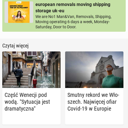
european removals moving shipping
storage uk-eu
We are No1 Man&Van, Removals, Shipping,
Moving operating 6 days a week, Monday-
Saturday, Door to Door.
Czytaj więcej
Część Wenecji pod
Smutny rekord we Wło­
wodą. "Sy­tu­acja jest
szech. Naj­wię­cej ofiar
dra­ma­tycz­na"
Covid-19 w Europie