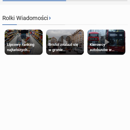
›
Rolki Wiadomości
Lipcowy ranking
Bristol znalazł się
Kierowcy
najtańszych
w gronie
autobusów w
supermarketów
najlepszych
Londynie
kierunków podróży
zapowiadają strajki
na świecie