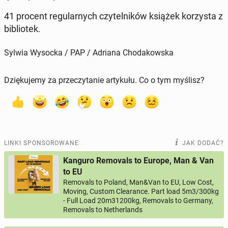
41 procent re­gu­lar­nych czy­tel­ni­ków książek ko­rzy­sta z
bi­blio­tek.
Sylwia Wysocka / PAP / Adriana Chodakowska
Dziękujemy za przeczytanie artykułu. Co o tym myślisz?
LINKI SPONSOROWANE
JAK DODAĆ?
Kanguro Removals to Europe, Man & Van
to EU
Removals to Poland, Man&Van to EU, Low Cost,
Moving, Custom Clearance. Part load 5m3/300kg
- Full Load 20m31200kg, Removals to Germany,
Removals to Netherlands