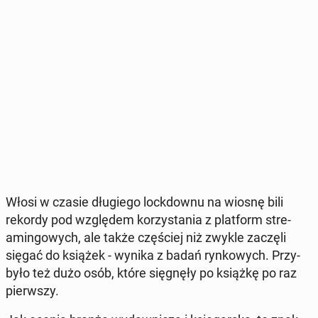
Włosi w czasie dłu­gie­go lock­dow­nu na wiosnę bili
rekordy pod wzglę­dem ko­rzy­sta­nia z plat­form stre­
amin­go­wych, ale także czę­ściej niż zwykle zaczęli
sięgać do książek - wynika z badań ryn­ko­wych. Przy­
by­ło też dużo osób, które się­gnę­ły po książkę po raz
pierw­szy.