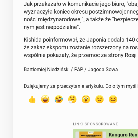
Jak prze­ka­za­ło w ko­mu­ni­ka­cie jego biuro, "oba
wy­zna­czy­ła koniec okresu po­st­zim­no­wo­jen­ne­
no­ści mię­dzy­na­ro­do­wej", a także że "bez­pie­cze
nym jest nie­po­dziel­ne".
Kishida po­in­for­mo­wał, że Japonia dodała 140 oby
że zakaz eks­por­tu zo­sta­nie roz­sze­rzo­ny na 
wspól­nie po­ka­za­ły, że przemoc ze strony Rosji
Bartłomiej Niedziński / PAP / Jagoda Sowa
Dziękujemy za przeczytanie artykułu. Co o tym myśl
LINKI SPONSOROWANE
Kanguro Remo