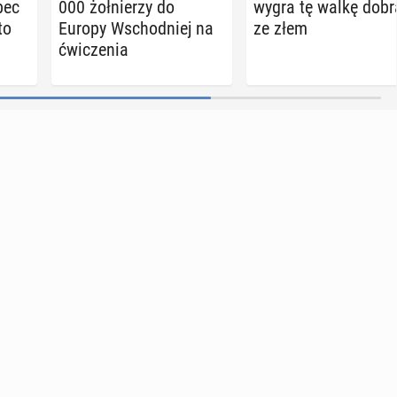
bec
000 żoł­nie­rzy do
wygra tę walkę dobr
to
Europy Wschod­niej na
ze złem
ćwi­cze­nia