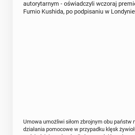
au­to­ry­tar­nym - oświad­czy­li wczoraj pre­mi
Fumio Kushida, po pod­pi­sa­niu w Lon­dy­ni
Umowa umoż­li­wi siłom zbroj­nym obu państw na
dzia­ła­nia po­mo­co­we w przy­pad­ku klęsk ży­wio­ł