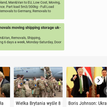
land, Man&Van to EU, Low Cost, Moving,
ce. Part load 5m3/300kg - Full Load
emovals to Germany, Removals to
ovals moving shipping storage uk-
&Van, Removals, Shipping,
ng 6 days a week, Monday-Saturday, Door
ała
Wielka Bry­ta­nia wyśle 8
Boris Johnson: Ukra