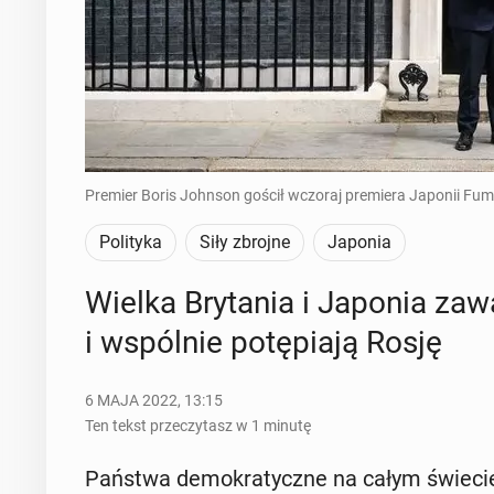
Premier Boris Johnson gościł wczoraj premiera Japonii Fu
Polityka
Siły zbrojne
Japonia
Wielka Bry­ta­nia i Japonia za
i wspól­nie po­tę­pia­ją Rosję
6 MAJA 2022, 13:15
Ten tekst przeczytasz w 1 minutę
Państwa de­mo­kra­tycz­ne na całym świeci