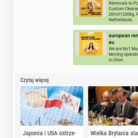
Removals to Po
Custom Clearan
20m31200kg, R
Netherlands
european rem
eu
We are No1 Man
Moving operati
to Door.
Czytaj więcej
Japonia i USA ostrze­
Wielka Bry­ta­nia st