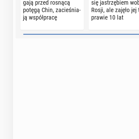
ga­ją przed rosnącą
się ja­strzę­biem wo
potęgą Chin, za­cie­śnia­
Rosji, ale zajęło jej 
ją współ­pra­cę
prawie 10 lat