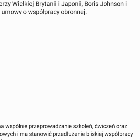
e­rzy Wiel­kiej Bry­ta­nii i Japonii, Boris Johnson i
e umowy o współ­pra­cy obron­nej.
 wspól­nie prze­pro­wa­dza­nie szkoleń, ćwiczeń oraz
o­wych i ma sta­no­wić prze­dłu­że­nie bli­skiej współ­pra­cy