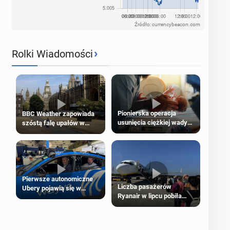
Źródło: currencybeacon.com
›
Rolki Wiadomości
Pionierska operacja
BBC Weather zapowiada
usunięcia ciężkiej wady
szóstą falę upałów w
wrodzonej płodu w łonie
Londynie
matki
Pierwsze autonomiczne
Liczba pasażerów
Ubery pojawią się w
Ryanair w lipcu pobiła
Londynie jeszcze tego
rekord
lata