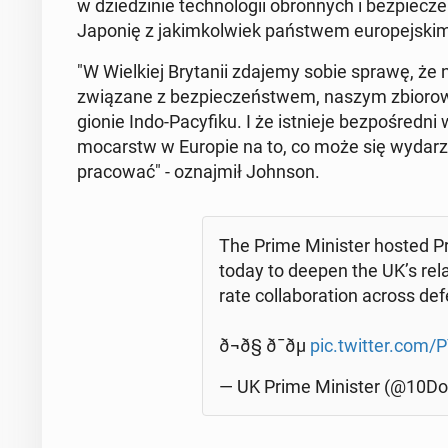
w dzie­dzi­nie tech­no­lo­gii obron­nych i bez­pi
Japonię z ja­kim­kol­wiek pań­stwem eu­ro­pej­ski
"W Wiel­kiej Bry­ta­nii zdajemy sobie sprawę, że n
zwią­za­ne z bez­pie­czeń­stwem, naszym zbio­ro­wy
gio­nie Indo-Pa­cy­fi­ku. I że ist­nie­je bez­po­śred
mo­carstw w Europie na to, co może się wy­da­r
pra­co­wać" - oznaj­mił Johnson.
The Prime Mi­ni­ster hosted Pr
today to deepen the UK’s re­la
ra­te col­la­bo­ra­tion across 
ð¬ð§ ð¯ðµ
pic.twitter.com
— UK Prime Mi­ni­ster (@10Do­