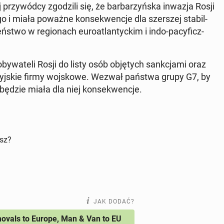
j przy­wód­cy zgo­dzi­li się, że bar­ba­rzyń­ska inwazja Rosji
go i miała poważne kon­se­kwen­cje dla szer­szej sta­bil­
ń­stwo w re­gio­nach eu­ro­atlan­tyc­kim i indo-pa­cy­ficz­
­wa­te­li Rosji do listy osób ob­ję­tych sank­cja­mi oraz
ro­syj­skie firmy woj­sko­we. Wezwał państwa grupy G7, by
 będzie miała dla niej kon­se­kwen­cje.
isz?
JAK DODAĆ?
vals to Europe, Man & Van to EU