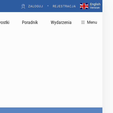
English
•
ZALOGUJ
REJESTRACJA
Version
ostki
Poradnik
Wydarzenia
Menu