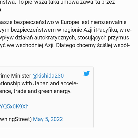
e­czeń­stwa. To pierw­sza taka umowa zawarta przez
m.
asze bez­pie­czeń­stwo w Europie jest nie­ro­ze­rwal­nie
m bez­pie­czeń­stwem w re­gio­nie Azji i Pa­cy­fi­ku, w re­
­ni wpływ działań au­to­kra­tycz­nych, sto­su­ją­cych przymus
zyć we wschod­niej Azji. Dlatego chcemy ściślej współ­
ime Mi­ni­ster
@kishida230
­tion­ship with Japan and ac­ce­le­
defence, trade and green energy.
/PYQ5x0K9Xh
wning­Stre­et)
May 5, 2022