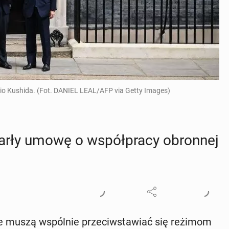
mio Kushida. (Fot. DANIEL LEAL/AFP via Getty Images)
warły umowę o współ­pra­cy obron­nej
e muszą wspól­nie prze­ciw­sta­wiać się reżimom