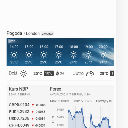
Pogoda
•
London
ZMIANA
Dziś
14:00
15:00
16:00
17:00
18:00
19:00
20:00
20:39
25°C
25°C
25°C
25°C
24°C
23°C
21°C
Dziś
Jutro
25°C
28°C
10°C
11°C
34
Kurs NBP
Forex
Z DNIA: 7 SIERPNIA
AKTUALIZACJA:
7 SIERPNIA, 14:30
5.0134
GBP
-0.0085
4.2982
EUR
-0.0068
3.7236
USD
-0.0084
4.6049
CHF
-0.0031