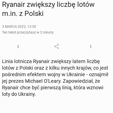
Ryanair zwięk­szy liczbę lotów
m.in. z Polski
3 MARCA 2022, 13:30
Ten tekst przeczytasz w 2 minuty
Linia lot­ni­cza Ryanair zwięk­szy latem liczbę
lotów z Polski oraz z kilku innych krajów, co jest
po­śred­nim efektem wojny w Ukra­inie - oznaj­mił
jej prezes Michael O'Leary. Za­po­wie­dział, że
Ryanair chce być pierw­szą linią, która wznowi
loty do Ukrainy.