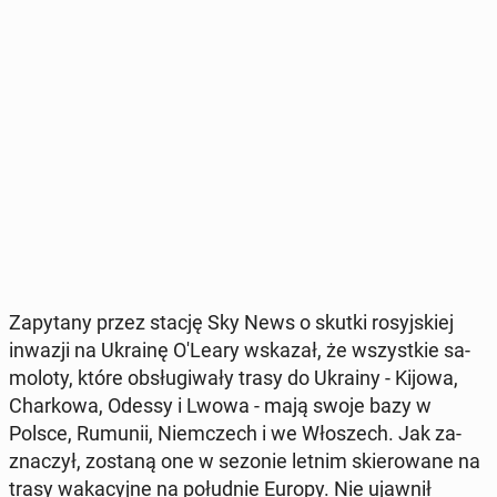
Za­py­ta­ny przez stację Sky News o skutki ro­syj­skiej
inwazji na Ukrainę O'Leary wskazał, że wszyst­kie sa­
mo­lo­ty, które ob­słu­gi­wa­ły trasy do Ukrainy - Kijowa,
Char­ko­wa, Odessy i Lwowa - mają swoje bazy w
Polsce, Rumunii, Niem­czech i we Wło­szech. Jak za­
zna­czył, zostaną one w sezonie letnim skie­ro­wa­ne na
trasy wa­ka­cyj­ne na po­łu­dnie Europy. Nie ujawnił