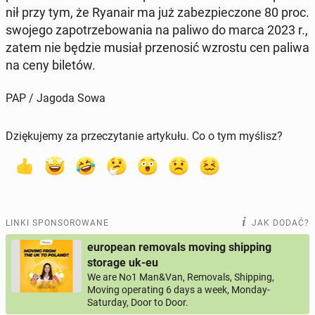
nił przy tym, że Ryanair ma już za­bez­pie­czo­ne 80 proc.
swojego za­po­trze­bo­wa­nia na paliwo do marca 2023 r.,
zatem nie będzie musiał prze­no­sić wzrostu cen paliwa
na ceny biletów.
PAP / Jagoda Sowa
Dziękujemy za przeczytanie artykułu. Co o tym myślisz?
LINKI SPONSOROWANE
JAK DODAĆ?
european removals moving shipping
storage uk-eu
We are No1 Man&Van, Removals, Shipping,
Moving operating 6 days a week, Monday-
Saturday, Door to Door.