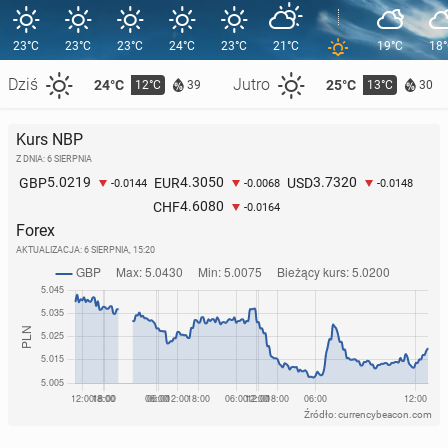
23°C
23°C
23°C
24°C
23°C
21°C
19°C
18
Dziś
Jutro
24°C
25°C
12°C
13°C
39
30
Kurs NBP
Z DNIA: 6 SIERPNIA
5.0219
4.3050
3.7320
GBP
EUR
USD
-0.0144
-0.0068
-0.0148
4.6080
CHF
-0.0164
Forex
AKTUALIZACJA:
6 SIERPNIA, 15:20
Źródło: currencybeacon.com