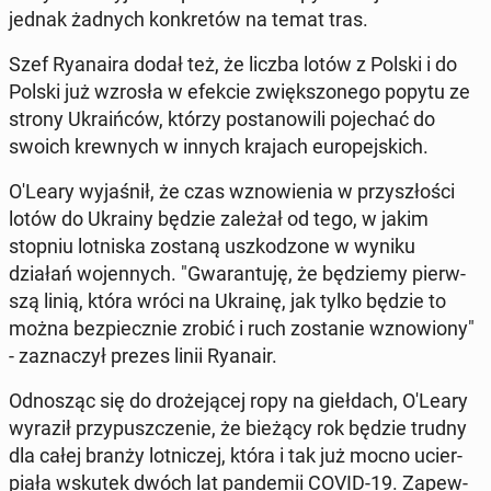
jednak żadnych kon­kre­tów na temat tras.
Szef Ry­ana­ira dodał też, że liczba lotów z Polski i do
Polski już wzrosła w efekcie zwięk­szo­ne­go popytu ze
strony Ukra­iń­ców, którzy po­sta­no­wi­li po­je­chać do
swoich krew­nych w innych krajach eu­ro­pej­skich.
O'Leary wy­ja­śnił, że czas wzno­wie­nia w przy­szło­ści
lotów do Ukrainy będzie zależał od tego, w jakim
stopniu lot­ni­ska zostaną uszko­dzo­ne w wyniku
działań wo­jen­nych. "Gwa­ran­tu­ję, że bę­dzie­my pierw­
szą linią, która wróci na Ukrainę, jak tylko będzie to
można bez­piecz­nie zrobić i ruch zo­sta­nie wzno­wio­ny"
- za­zna­czył prezes linii Ryanair.
Od­no­sząc się do dro­że­ją­cej ropy na gieł­dach, O'Leary
wyraził przy­pusz­cze­nie, że bieżący rok będzie trudny
dla całej branży lot­ni­czej, która i tak już mocno ucier­
pia­ła wskutek dwóch lat pan­de­mii COVID-19. Za­pew­