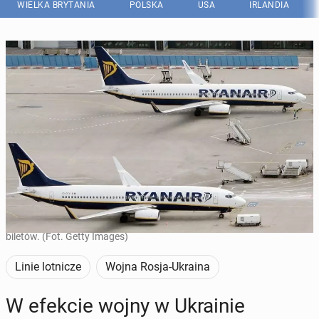
WIELKA BRYTANIA
POLSKA
USA
IRLANDIA
Szef Ryanaira zapewnił, że wzrost cen paliwa nie wpłynie na ceny
biletów. (Fot. Getty Images)
Linie lotnicze
Wojna Rosja-Ukraina
W efekcie wojny w Ukra­inie