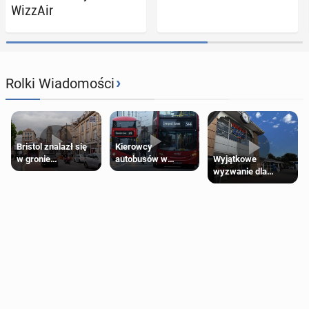
WizzAir
›
Rolki Wiadomości
Bristol znalazł się
Kierowcy
Wyjątkowe
w gronie
autobusów w
wyzwanie dla
najlepszych
Londynie
posiadaczy kart
kierunków podróży
zapowiadają strajki
Tesco Clubcard!
na świecie