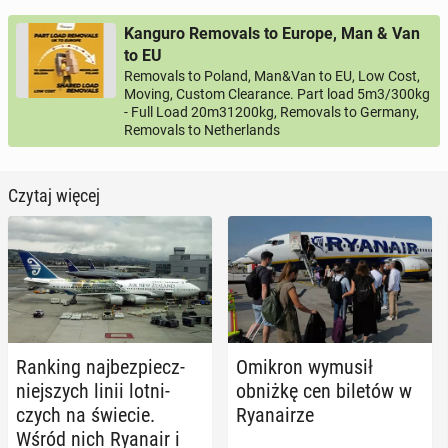
Kanguro Removals to Europe, Man & Van
to EU
Removals to Poland, Man&Van to EU, Low Cost,
Moving, Custom Clearance. Part load 5m3/300kg
- Full Load 20m31200kg, Removals to Germany,
Removals to Netherlands
Czytaj więcej
Ranking naj­bez­piecz­
Omikron wymusił
niej­szych linii lot­ni­
obniżkę cen biletów w
czych na świecie.
Ry­ana­irze
Wśród nich Ryanair i