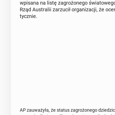
wpisana na listę za­gro­żo­ne­go świa­to­we­g
Rząd Au­stra­lii za­rzu­cił or­ga­ni­za­cji, że oc
tycz­nie.
AP za­uwa­ży­ła, że status za­gro­żo­ne­go dzie­dzi