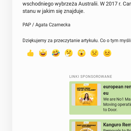
wschod­nie­go wy­brze­ża Au­stra­lii. W 2017 r. C
stanu w jakim się znaj­du­je.
PAP / Agata Czarnecka
Dziękujemy za przeczytanie artykułu. Co o tym myśl
LINKI SPONSOROWANE
european rem
eu
We are No1 Man
Moving operati
to Door.
Kanguro Remo
Removals to Po