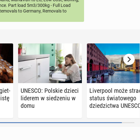
ce. Part load 5m3/300kg - Full Load
emovals to Germany, Removals to
giet­
UNESCO: Polskie dzieci
Li­ver­po­ol może stra
listę
liderem w sie­dze­niu w
status świa­to­we­go
domu
dzie­dzic­twa UNESC