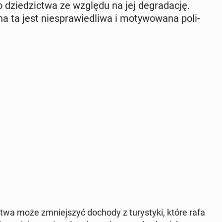
o dzie­dzic­twa ze względu na jej de­gra­da­cję.
ena ta jest nie­spra­wie­dli­wa i mo­ty­wo­wa­na po­li­
c­twa może zmniej­szyć dochody z tu­ry­sty­ki, które rafa