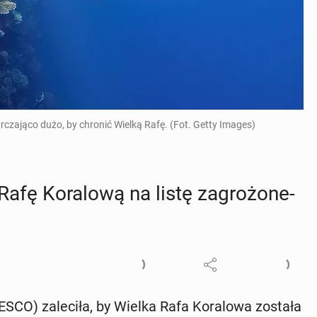
rczająco dużo, by chronić Wielką Rafę. (Fot. Getty Images)
 Ko­ra­lo­wą na listę za­gro­żo­ne­
SCO) za­le­ci­ła, by Wielka Rafa Ko­ra­lo­wa została