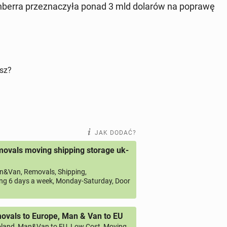
an­ber­ra prze­zna­czy­ła ponad 3 mld dolarów na poprawę
isz?
JAK DODAĆ?
ovals moving shipping storage uk-
&Van, Removals, Shipping,
ng 6 days a week, Monday-Saturday, Door
vals to Europe, Man & Van to EU
land, Man&Van to EU, Low Cost, Moving,