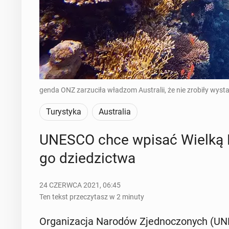
genda ONZ zarzuciła władzom Australii, że nie zrobiły wysta
Turystyka
Australia
UNESCO chce wpisać Wielką Rafę
go dzie­dzic­twa
24 CZERWCA 2021, 06:45
Ten tekst przeczytasz w 2 minuty
Or­ga­ni­za­cja Narodów Zjed­no­czo­nych (UNE