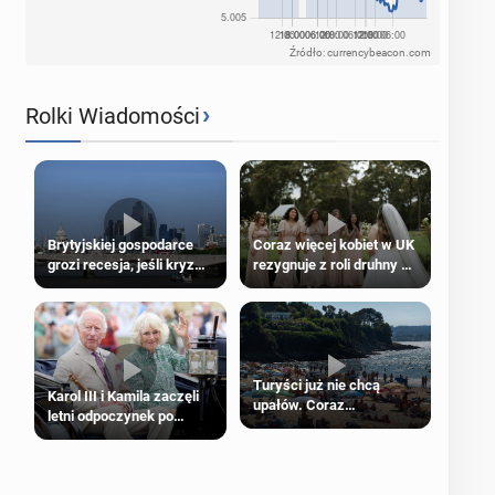
Źródło: currencybeacon.com
›
Rolki Wiadomości
Brytyjskiej gospodarce
Coraz więcej kobiet w UK
grozi recesja, jeśli kryzys
rezygnuje z roli druhny na
na Bliskim Wschodzie się
ślubie
przedłuży
Turyści już nie chcą
Karol III i Kamila zaczęli
upałów. Coraz
letni odpoczynek po
popularniejsze
Igrzyskach Wspólnoty w
„coolcation”
Glasgow