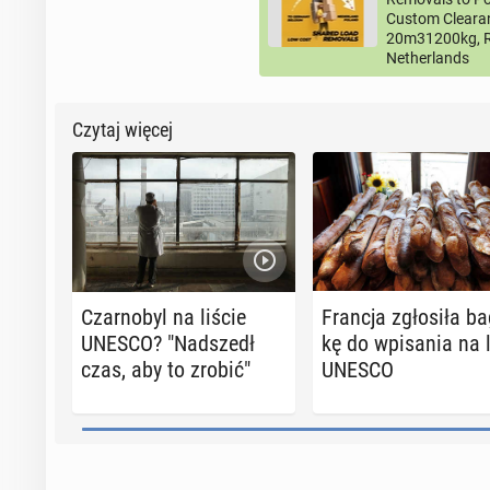
Custom Clearan
20m31200kg, R
Netherlands
Czytaj więcej
Czar­no­byl na liście
Francja zgło­si­ła ba­
UNESCO? "Nad­szedł
kę do wpi­sa­nia na 
czas, aby to zrobić"
UNESCO