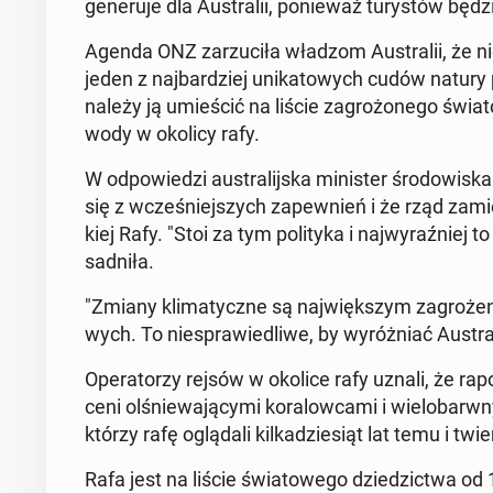
ge­ne­ru­je dla Au­stra­lii, po­nie­waż tu­ry­stów będ
Agenda ONZ za­rzu­ci­ła władzom Au­stra­lii, że ni
jeden z naj­bar­dziej uni­ka­to­wych cudów natury 
należy ją umie­ścić na liście za­gro­żo­ne­go świa­t
wody w okolicy rafy.
W od­po­wie­dzi au­stra­lij­ska mi­ni­ster śro­do­wi­
się z wcze­śniej­szych za­pew­nień i że rząd za­mi
kiej Rafy. "Stoi za tym po­li­ty­ka i naj­wy­raź­niej 
sad­ni­ła.
"Zmiany kli­ma­tycz­ne są naj­więk­szym za­gro­że
wych. To nie­spra­wie­dli­we, by wy­róż­niać Au­stra­
Ope­ra­to­rzy rejsów w okolice rafy uznali, że ra
ce­ni olśnie­wa­ją­cy­mi ko­ra­low­ca­mi i wie­lo­ba
którzy rafę oglą­da­li kil­ka­dzie­siąt lat temu i tw
Rafa jest na liście świa­to­we­go dzie­dzic­twa od