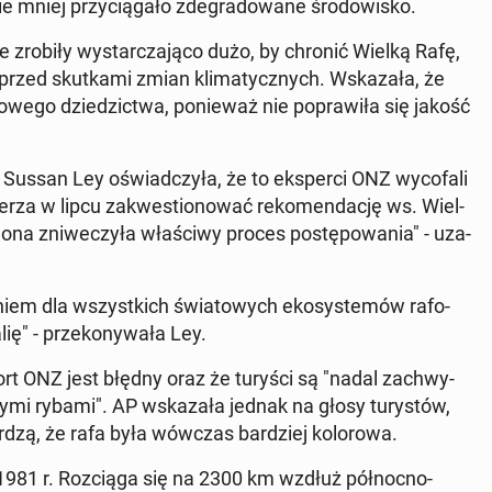
zie mniej przy­cią­ga­ło zde­gra­do­wa­ne śro­do­wi­sko.
e zrobiły wy­star­cza­ją­co dużo, by chronić Wielką Rafę,
przed skut­ka­mi zmian kli­ma­tycz­nych. Wska­za­ła, że
o­we­go dzie­dzic­twa, po­nie­waż nie po­pra­wi­ła się jakość
ska Sussan Ley oświad­czy­ła, że to eks­per­ci ONZ wy­co­fa­li
e­rza w lipcu za­kwe­stio­no­wać re­ko­men­da­cję ws. Wiel­
to ona zni­we­czy­ła wła­ści­wy proces po­stę­po­wa­nia" - uza­
­niem dla wszyst­kich świa­to­wych eko­sys­te­mów ra­fo­
lię" - prze­ko­ny­wa­ła Ley.
port ONZ jest błędny oraz że turyści są "nadal za­chwy­
rw­ny­mi rybami". AP wska­za­ła jednak na głosy tu­ry­stów,
ier­dzą, że rafa była wówczas bar­dziej ko­lo­ro­wa.
 1981 r. Roz­cią­ga się na 2300 km wzdłuż pół­noc­no-