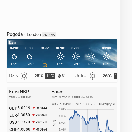
Pogoda
•
London
ZMIANA
Dziś
04:00
05:00
05:32
06:00
07:00
08:00
09:00
10:00
15°C
14°C
14°C
14°C
16°C
18°C
18°C
Dziś
Jutro
25°C
26°C
14°C
13°C
31
Kurs NBP
Forex
Z DNIA: 6 SIERPNIA
AKTUALIZACJA:
6 SIERPNIA, 03:20
5.0219
GBP
-0.0144
4.3050
EUR
-0.0068
3.7320
USD
-0.0148
4.6080
CHF
-0.0164