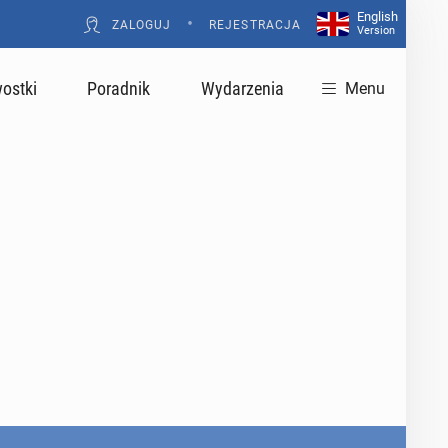
English
•
ZALOGUJ
REJESTRACJA
Version
ostki
Poradnik
Wydarzenia
Menu