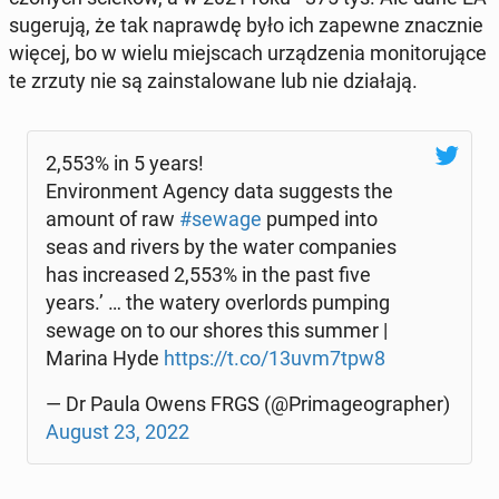
su­ge­ru­ją, że tak na­praw­dę było ich zapewne znacz­nie
więcej, bo w wielu miej­scach urzą­dze­nia mo­ni­to­ru­ją­ce
te zrzuty nie są za­in­sta­lo­wa­ne lub nie dzia­ła­ją.
2,553% in 5 years!
Envi­ron­ment Agency data sug­ge­sts the
amount of raw
#sewage
pumped into
seas and rivers by the water com­pa­nies
has in­cre­ased 2,553% in the past five
years.’ … the watery over­lords pumping
sewage on to our shores this summer |
Marina Hyde
https://t.co/13uvm7tpw8
— Dr Paula Owens FRGS (@Pri­ma­ge­ogra­pher)
August 23, 2022