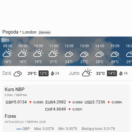
Pogoda
•
London
ZMIANA
Dziś
08:00
09:00
10:00
11:00
12:00
13:00
14:00
15:00
16:
18°C
18°C
19°C
21°C
24°C
27°C
28°C
29°C
29
Dziś
Jutro
29°C
32°C
12°C
14°C
24
18
Kurs NBP
Z DNIA: 7 SIERPNIA
5.0134
4.2982
3.7236
GBP
EUR
USD
-0.0085
-0.0068
-0.0084
4.6049
CHF
-0.0031
Forex
AKTUALIZACJA:
7 SIERPNIA, 22:00