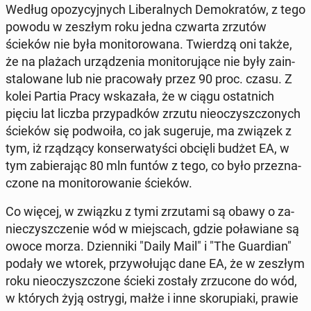
Według opo­zy­cyj­nych Li­be­ral­nych De­mo­kra­tów, z tego
powodu w zeszłym roku jedna czwarta zrzutów
ścieków nie była mo­ni­to­ro­wa­na. Twier­dzą oni także,
że na plażach urzą­dze­nia mo­ni­to­ru­ją­ce nie były za­in­
sta­lo­wa­ne lub nie pra­co­wa­ły przez 90 proc. czasu. Z
kolei Partia Pracy wska­za­ła, że w ciągu ostat­nich
pięciu lat liczba przy­pad­ków zrzutu nie­oczysz­czo­nych
ścieków się po­dwo­iła, co jak su­ge­ru­je, ma związek z
tym, iż rzą­dzą­cy kon­ser­wa­ty­ści obcięli budżet EA, w
tym za­bie­ra­jąc 80 mln funtów z tego, co było prze­zna­
czo­ne na mo­ni­to­ro­wa­nie ścieków.
Co więcej, w związku z tymi zrzu­ta­mi są obawy o za­
nie­czysz­cze­nie wód w miej­scach, gdzie po­ła­wia­ne są
owoce morza. Dzien­ni­ki "Daily Mail" i "The Gu­ar­dian"
podały we wtorek, przy­wo­łu­jąc dane EA, że w zeszłym
roku nie­oczysz­czo­ne ścieki zostały zrzu­co­ne do wód,
w których żyją ostrygi, małże i inne sko­ru­pia­ki, prawie