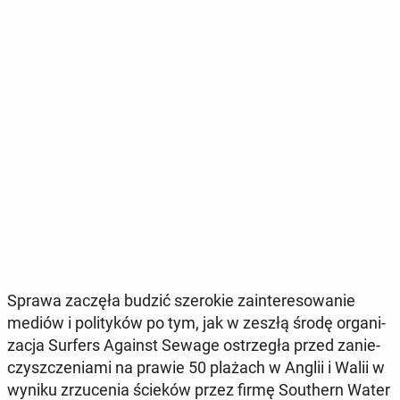
Sprawa zaczęła budzić sze­ro­kie za­in­te­re­so­wa­nie
mediów i po­li­ty­ków po tym, jak w zeszłą środę or­ga­ni­
za­cja Surfers Against Sewage ostrze­gła przed za­nie­
czysz­cze­nia­mi na prawie 50 plażach w Anglii i Walii w
wyniku zrzu­ce­nia ścieków przez firmę So­uthern Water