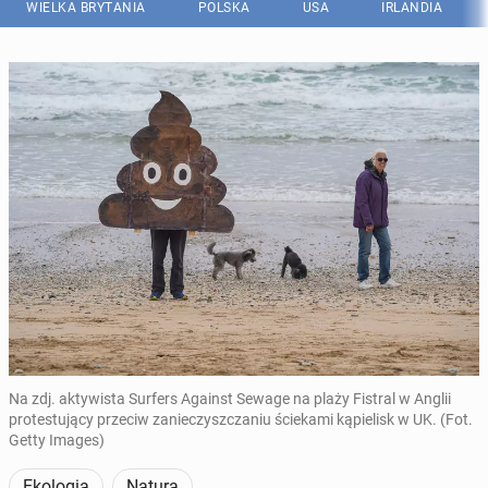
WIELKA BRYTANIA
POLSKA
USA
IRLANDIA
Na zdj. aktywista Surfers Against Sewage na plaży Fistral w Anglii
protestujący przeciw zanieczyszczaniu ściekami kąpielisk w UK. (Fot.
Getty Images)
Ekologia
Natura