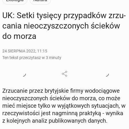
UK: Setki tysięcy przy­pad­ków zrzu­
ca­nia nie­oczysz­czo­nych ścieków
do morza
24 SIERPNIA 2022, 11:15
Ten tekst przeczytasz w 3 minuty
Zrzu­ca­nie przez bry­tyj­skie firmy wo­do­cią­go­we
nie­oczysz­czo­nych ścieków do morza, co może
mieć miejsce tylko w wy­jąt­ko­wych sy­tu­acjach, w
rze­czy­wi­sto­ści jest na­gmin­ną prak­ty­ką - wynika
z ko­lej­nych analiz pu­bli­ko­wa­nych danych.