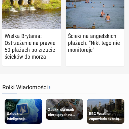
Wielka Bry­ta­nia:
Ścieki na an­giel­skich
Ostrze­że­nie na prawie
plażach. "Nikt tego nie
50 plażach po zrzucie
mo­ni­to­ru­je"
ścieków do morza
›
Rolki Wiadomości
Zasiłki dla osób
Sztuczna
BBC Weather
cierpiących na
inteligencja
zapowiada szóstą
schorzenia
próbowała oszukać
falę upałów w
psychiczne