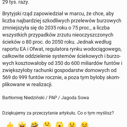
29 tys. razy.
Bry­tyj­ski rząd za­po­wie­dział w marcu, że chce, aby
liczba naj­bar­dziej szko­dli­wych prze­le­wów bu­rzo­wych
zmniej­szy­ła się do 2035 roku o 75 proc., a liczba
wszyst­kich przy­pad­ków zrzutu nie­oczysz­czo­nych
ścieków o 80 proc. do 2050 roku. Jednak według
raportu EA i Ofwat, re­gu­la­to­ra rynku wo­do­cią­go­we­go,
cał­ko­wi­te od­dzie­le­nie sys­te­mów ście­ko­wych i bu­rzo­
wych kosz­to­wa­ło­by od 350 do 600 mi­liar­dów funtów i
zwięk­szy­ło­by ra­chun­ki go­spo­darstw do­mo­wych od
569 do 999 funtów rocznie, a poza tym byłoby skom­
pli­ko­wa­ne w re­ali­za­cji.
Bartłomiej Niedziński / PAP / Jagoda Sowa
Dziękujemy za przeczytanie artykułu. Co o tym myślisz?