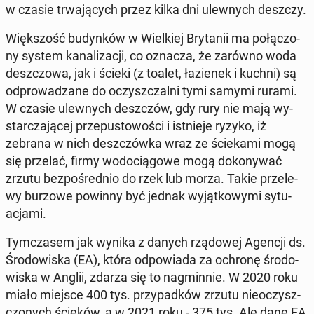
w czasie trwa­ją­cych przez kilka dni ulew­nych deszczy.
Więk­szość bu­dyn­ków w Wiel­kiej Bry­ta­nii ma po­łą­czo­
ny system ka­na­li­za­cji, co oznacza, że zarówno woda
desz­czo­wa, jak i ścieki (z toalet, ła­zie­nek i kuchni) są
od­pro­wa­dza­ne do oczysz­czal­ni tymi samymi rurami.
W czasie ulew­nych desz­czów, gdy rury nie mają wy­
star­cza­ją­cej prze­pu­sto­wo­ści i ist­nie­je ryzyko, iż
zebrana w nich desz­czów­ka wraz ze ście­ka­mi mogą
się przelać, firmy wo­do­cią­go­we mogą do­ko­ny­wać
zrzutu bez­po­śred­nio do rzek lub morza. Takie prze­le­
wy burzowe powinny być jednak wy­jąt­ko­wy­mi sy­tu­
acja­mi.
Tym­cza­sem jak wynika z danych rzą­do­wej Agencji ds.
Śro­do­wi­ska (EA), która od­po­wia­da za ochronę śro­do­
wi­ska w Anglii, zdarza się to na­gmin­nie. W 2020 roku
miało miejsce 400 tys. przy­pad­ków zrzutu nie­oczysz­
czo­nych ścieków, a w 2021 roku - 375 tys. Ale dane EA