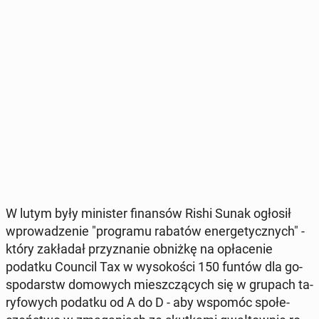
W lutym były mi­ni­ster fi­nan­sów Rishi Sunak ogłosił
wpro­wa­dze­nie "pro­gra­mu rabatów ener­ge­tycz­nych" -
który za­kła­dał przy­zna­nie obniżkę na opła­ce­nie
podatku Council Tax w wy­so­ko­ści 150 funtów dla go­
spo­darstw do­mo­wych miesz­czą­cych się w grupach ta­
ry­fo­wych podatku od A do D - aby wspomóc spo­łe­