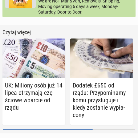
We are No1 Man&Van, Removals, Shipping,
Moving operating 6 days a week, Monday-
Saturday, Door to Door.
Czytaj więcej
UK: Miliony osób już 14
Dodatek £650 od
lipca otrzy­ma­ją czę­
rządu: Przy­po­mi­na­my
ścio­we wparcie od
komu przy­słu­gu­je i
rządu
kiedy zo­sta­nie wy­pła­
co­ny