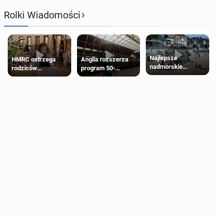
›
Rolki Wiadomości
Najlepsze
HMRC ostrzega
Anglia rozszerza
nadmorskie
rodziców
program 50-
miasteczko blisko
pobierających Child
procentowych
Londynu
Benefit. Mogą być
zniżek kolejowych
zobowiązani do
na 18-latków
zwrotu zasiłku