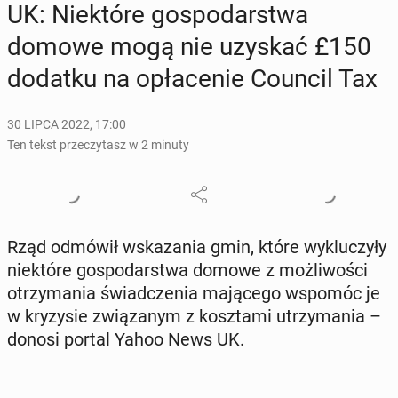
UK: Nie­któ­re go­spo­dar­stwa
domowe mogą nie uzyskać £150
dodatku na opła­ce­nie Council Tax
30 LIPCA 2022, 17:00
Ten tekst przeczytasz w 2 minuty
Rząd odmówił wska­za­nia gmin, które wy­klu­czy­ły
nie­któ­re go­spo­dar­stwa domowe z moż­li­wo­ści
otrzy­ma­nia świad­cze­nia ma­ją­ce­go wspomóc je
w kry­zy­sie zwią­za­nym z kosz­ta­mi utrzy­ma­nia –
donosi portal Yahoo News UK.