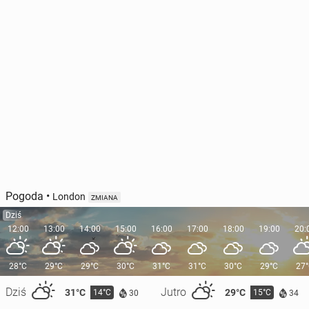
Pogoda
•
London
ZMIANA
Dziś
12:00
13:00
14:00
15:00
16:00
17:00
18:00
19:00
20:
28°C
29°C
29°C
30°C
31°C
31°C
30°C
29°C
27
Dziś
Jutro
31°C
29°C
14°C
15°C
30
34