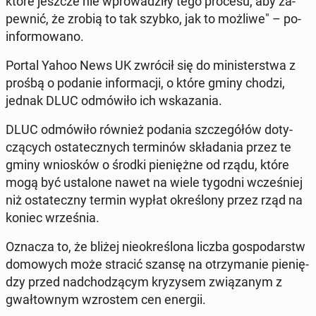
które jeszcze nie wpro­wa­dzi­ły tego procesu, aby za­
pew­nić, że zrobią to tak szybko, jak to możliwe" – po­
in­for­mo­wa­no.
Portal Yahoo News UK zwrócił się do mi­ni­ster­stwa z
prośbą o podanie in­for­ma­cji, o które gminy chodzi,
jednak DLUC od­mó­wi­ło ich wska­za­nia.
DLUC od­mó­wi­ło również podania szcze­gó­łów do­ty­
czą­cych osta­tecz­nych ter­mi­nów skła­da­nia przez te
gminy wnio­sków o środki pie­nięż­ne od rządu, które
mogą być usta­lo­ne nawet na wiele tygodni wcze­śniej
niż osta­tecz­ny termin wypłat okre­ślo­ny przez rząd na
koniec wrze­śnia.
Oznacza to, że bliżej nie­okre­ślo­na liczba go­spo­darstw
do­mo­wych może stracić szansę na otrzy­ma­nie pie­nię­
dzy przed nad­cho­dzą­cym kry­zy­sem zwią­za­nym z
gwał­tow­nym wzro­stem cen energii.