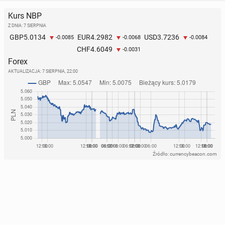
Kurs NBP
Z DNIA: 7 SIERPNIA
5.0134
4.2982
3.7236
GBP
EUR
USD
-0.0085
-0.0068
-0.0084
4.6049
CHF
-0.0031
Forex
AKTUALIZACJA:
7 SIERPNIA, 22:00
Źródło: currencybeacon.com