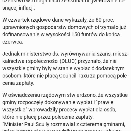
czeń­stwo w zma­ga­niach ze skut­ka­mi gwał­tow­nie ro­
sną­cej in­fla­cji.
W czwar­tek rządowe dane wy­ka­za­ły, że 80 proc.
upraw­nio­nych go­spo­darstw do­mo­wych otrzy­ma­ło już
do­fi­nan­so­wa­nie w wy­so­ko­ści 150 funtów do końca
czerwca.
Jednak mi­ni­ster­stwo ds. wy­rów­ny­wa­nia szans, miesz­
kal­nic­twa i spo­łecz­no­ści (DLUC) przy­zna­ło, że nie
wszyst­kie gminy były w stanie wy­pła­cić dodatek tym
osobom, które nie płacą Council Taxu za pomocą po­le­
ce­nia zapłaty.
W oświad­cze­niu rzą­do­wym stwier­dzo­no, że wszyst­kie
gminy roz­po­czę­ły do­ko­ny­wa­nie wypłat i "prawie
wszyst­kie" wpro­wa­dzi­ły procesy wypłat dla osób,
które nie płacą przez po­le­ce­nie zapłaty.
"Mi­ni­ster Paul Scully roz­ma­wiał z czte­re­ma gminami,