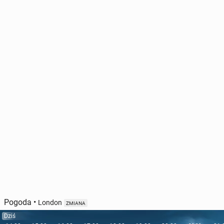
Pogoda
•
London
ZMIANA
Dziś