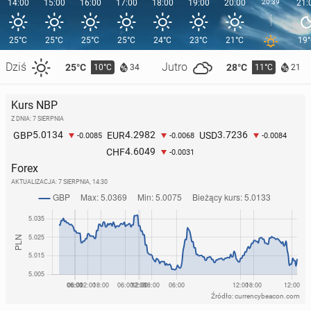
14:00
15:00
16:00
17:00
18:00
19:00
20:00
20:39
21:
25°C
25°C
25°C
25°C
24°C
23°C
21°C
19
Dziś
Jutro
25°C
28°C
10°C
11°C
34
21
Kurs NBP
Z DNIA: 7 SIERPNIA
5.0134
4.2982
3.7236
GBP
EUR
USD
-0.0085
-0.0068
-0.0084
4.6049
CHF
-0.0031
Forex
AKTUALIZACJA:
7 SIERPNIA, 14:30
Źródło: currencybeacon.com