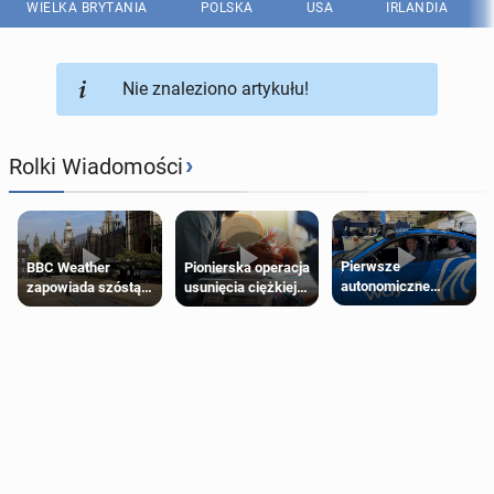
WIELKA BRYTANIA
POLSKA
USA
IRLANDIA
Nie znaleziono artykułu!
›
Rolki Wiadomości
Pierwsze
Pionierska operacja
BBC Weather
autonomiczne
usunięcia ciężkiej
zapowiada szóstą
Ubery pojawią się
wady wrodzonej
falę upałów w
w Londynie jeszcze
płodu w łonie matki
Londynie
tego lata