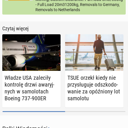
- Full Load 20m31200kg, Removals to Germany,
Removals to Netherlands
Czytaj więcej
Władze USA za­le­ci­ły
TSUE orzekł kiedy nie
kon­tro­lę drzwi awa­ryj­
przy­słu­gu­je od­szko­do­
nych w sa­mo­lo­tach
wa­nie za opóź­nio­ny lot
Boeing 737-900ER
sa­mo­lo­tu