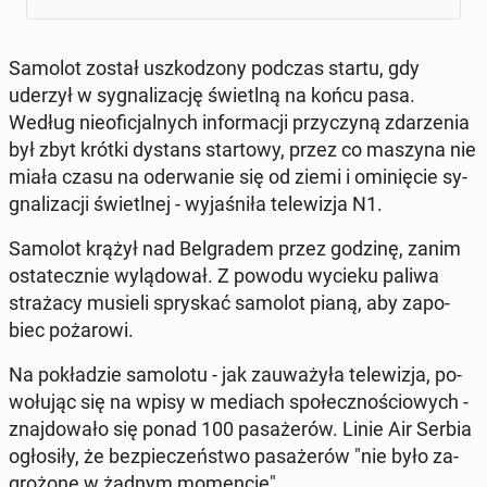
Samolot został uszko­dzo­ny podczas startu, gdy
uderzył w sy­gna­li­za­cję świetl­ną na końcu pasa.
Według nie­ofi­cjal­nych in­for­ma­cji przy­czy­ną zda­rze­nia
był zbyt krótki dystans star­to­wy, przez co maszyna nie
miała czasu na ode­rwa­nie się od ziemi i omi­nię­cie sy­
gna­li­za­cji świetl­nej - wy­ja­śni­ła te­le­wi­zja N1.
Samolot krążył nad Bel­gra­dem przez godzinę, zanim
osta­tecz­nie wy­lą­do­wał. Z powodu wycieku paliwa
stra­ża­cy musieli spry­skać samolot pianą, aby za­po­
biec po­ża­ro­wi.
Na po­kła­dzie sa­mo­lo­tu - jak za­uwa­ży­ła te­le­wi­zja, po­
wo­łu­jąc się na wpisy w mediach spo­łecz­no­ścio­wych -
znaj­do­wa­ło się ponad 100 pa­sa­że­rów. Linie Air Serbia
ogło­si­ły, że bez­pie­czeń­stwo pa­sa­że­rów "nie było za­
gro­żo­ne w żadnym mo­men­cie".