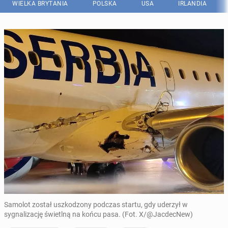
WIELKA BRYTANIA
POLSKA
USA
IRLANDIA
Samolot został uszkodzony podczas startu, gdy uderzył w
sygnalizację świetlną na końcu pasa. (Fot. X/@JacdecNew)