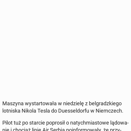
Maszyna wy­star­to­wa­ła w nie­dzie­lę z bel­gradz­kie­go
lot­ni­ska Nikola Tesla do Du­es­sel­dor­fu w Niem­czech.
Pilot tuż po starcie po­pro­sił o na­tych­mia­sto­we lą­do­wa­
nie i chociaż linie Air Serbia po­in­for­mo­wa­ły, że przy­