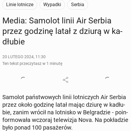
Linie lotnicze
Wypadki
Serbia
Media: Samolot linii Air Serbia
przez godzinę latał z dziurą w ka­
dłu­bie
20 LUTEGO 2024, 11:30
Ten tekst przeczytasz w 1 minutę
Samolot pań­stwo­wych linii lot­ni­czych Air Serbia
przez około godzinę latał mając dziurę w ka­dłu­
bie, zanim wrócił na lot­ni­sko w Bel­gra­dzie - po­in­
for­mo­wa­ła wczoraj te­le­wi­zja Nova. Na po­kła­dzie
było ponad 100 pa­sa­że­rów.