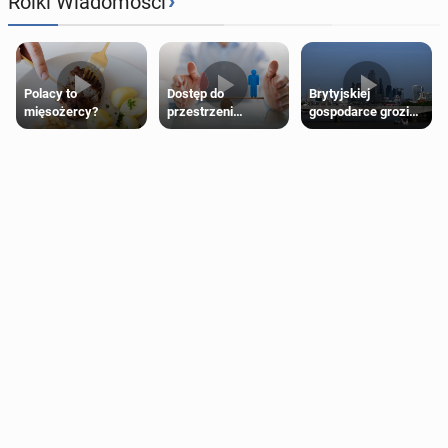
›
Rolki Wiadomości
Polacy to
Dostęp do
Brytyjskiej
mięsożercy?
przestrzeni
gospodarce grozi
przeznaczonych
recesja, jeśli
dla jednej płci ma
kryzys na Bliskim
opierać się
Wschodzie się
wyłącznie na płci
przedłuży
biologicznej