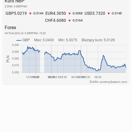
Kurs NBP
Z DNIA: 6 SIERPNIA
5.0219
4.3050
3.7320
GBP
EUR
USD
-0.0144
-0.0068
-0.0148
4.6080
CHF
-0.0164
Forex
AKTUALIZACJA:
6 SIERPNIA, 10:20
Źródło: currencybeacon.com