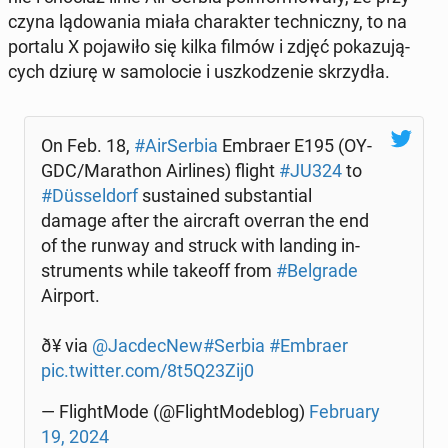
czy­na lą­do­wa­nia miała cha­rak­ter tech­nicz­ny, to na
portalu X po­ja­wi­ło się kilka filmów i zdjęć po­ka­zu­ją­
cych dziurę w sa­mo­lo­cie i uszko­dze­nie skrzy­dła.
On Feb. 18,
#Air­Ser­bia
Embraer E195 (OY-
GDC/Ma­ra­thon Air­li­nes) flight
#JU324
to
#Düs­sel­dorf
su­sta­ined sub­stan­tial
damage after the air­craft overran the end
of the runway and struck with landing in­
stru­ments while takeoff from
#Bel­gra­de
Airport.
ð¥ via
@Jac­dec­New
#Serbia
#Embraer
pic.twitter.com/8t5Q23Zij0
— Fli­ght­Mo­de (@Fli­ght­Mo­de­blog)
Fe­bru­ary
19, 2024