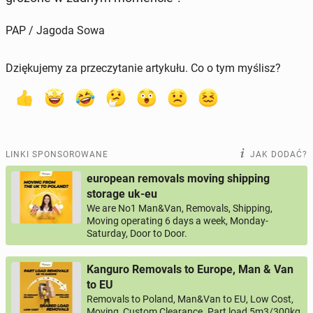
PAP / Jagoda Sowa
Dziękujemy za przeczytanie artykułu. Co o tym myślisz?
LINKI SPONSOROWANE
JAK DODAĆ?
european removals moving shipping
storage uk-eu
We are No1 Man&Van, Removals, Shipping,
Moving operating 6 days a week, Monday-
Saturday, Door to Door.
Kanguro Removals to Europe, Man & Van
to EU
Removals to Poland, Man&Van to EU, Low Cost,
Moving, Custom Clearance. Part load 5m3/300kg