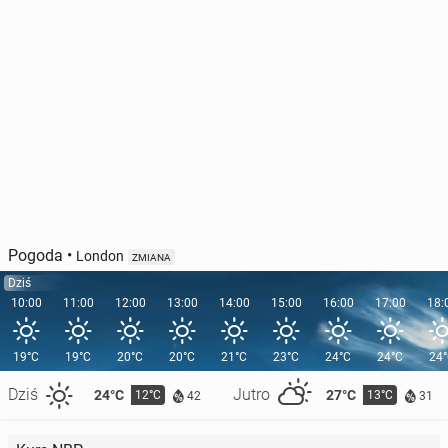
Pogoda
•
London
ZMIANA
Dziś
10:00
11:00
12:00
13:00
14:00
15:00
16:00
17:00
18:
19°C
19°C
20°C
20°C
21°C
23°C
24°C
24°C
24
Dziś
Jutro
24°C
27°C
12°C
13°C
42
31