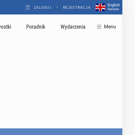
English
•
ZALOGUJ
REJESTRACJA
Version
ostki
Poradnik
Wydarzenia
Menu