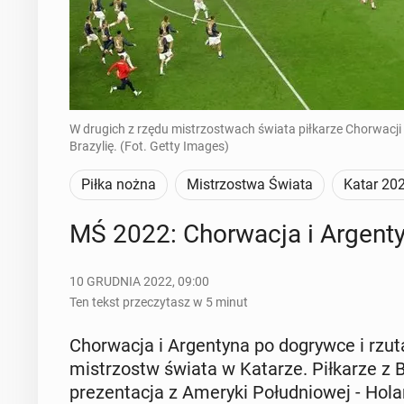
W drugich z rzędu mistrzostwach świata piłkarze Chorwacji
Brazylię. (Fot. Getty Images)
Piłka nożna
Mistrzostwa Świata
Katar 20
MŚ 2022: Chor­wa­cja i Ar­gen­ty­n
10 GRUDNIA 2022, 09:00
Ten tekst przeczytasz w 5 minut
Chor­wa­cja i Ar­gen­ty­na po do­gryw­ce i rzu
mi­strzostw świata w Katarze. Pił­ka­rze z Bał­
pre­zen­ta­cja z Ameryki Po­łu­dnio­wej - Ho­la