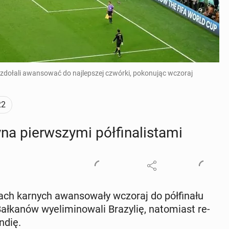
 zdołali awansować do najlepszej czwórki, pokonując wczoraj
22
a pierw­szy­mi pół­fi­na­li­sta­mi
tach karnych awan­so­wa­ły wczoraj do pół­fi­na­łu
ka­nów wy­eli­mi­no­wa­li Bra­zy­lię, na­to­miast re­
n­dię.