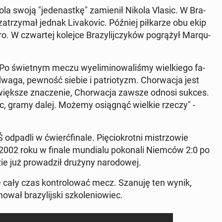
la swoją "je­de­nast­kę" za­mie­nił Nikola Vlasic. W Bra­
za­trzy­mał jednak Li­va­ko­vic. Później pił­ka­rze obu ekip
ro. W czwar­tej kolejce Bra­zy­lij­czy­ków po­grą­żył Ma­rqu­
Po świet­nym meczu wy­eli­mi­no­wa­li­śmy wiel­kie­go fa­
waga, pewność siebie i pa­trio­tyzm. Chor­wa­cja jest
więk­sze zna­cze­nie, Chor­wa­cja zawsze odnosi sukces.
iec, gramy dalej. Możemy osią­gnąć wielkie rzeczy" -
dpadli w ćwierć­fi­na­le. Pię­cio­krot­ni mi­strzo­wie
2002 roku w finale mun­dia­lu po­ko­na­li Niemców 2:0 po
e już pro­wa­dził drużyny na­ro­do­wej.
 się cały czas kon­tro­lo­wać mecz. Szanuję ten wynik,
ał bra­zy­lij­ski szko­le­nio­wiec.