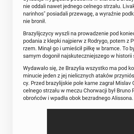
nie oddali nawet jednego celnego strzału. Li­va­
na­rin­hos" po­sia­da­li prze­wa­gę, a wy­raź­nie pod
nie bronił.
Bra­zy­lij­czy­cy wyszli na pro­wa­dze­nie pod koni
podania z klepki naj­pierw z Rodrygo, potem z P
rzem. Minął go i umie­ścił piłkę w bramce. To był j
samym dogonił naj­sku­tecz­niej­sze­go w hi­sto­rii
Wy­da­wa­ło się, że Bra­zy­lia wszyst­ko ma pod ko
minucie jeden z jej nie­licz­nych ataków przy­niós
cy. Przed bra­zy­lij­skie pole karne zagrał Mislav 
celnego strzału w meczu Chor­wa­cji był Bruno Pe
obroń­ców i wpadła obok bez­rad­ne­go Alis­so­na.