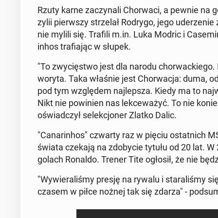
Rzuty karne za­czy­na­li Chor­wa­ci, a pewnie na go
zy­lii pierw­szy strze­lał Rodrygo, jego ude­rze­nie 
nie mylili się. Trafili m.in. Luka Modric i Ca­se­mi­
in­hos tra­fia­jąc w słupek.
"To zwy­cię­stwo jest dla narodu chor­wac­kie­go. 
wo­ry­ta. Taka właśnie jest Chor­wa­cja: duma, od
pod tym wzglę­dem naj­lep­sza. Kiedy ma to naj­
Nikt nie po­wi­nien nas lek­ce­wa­żyć. To nie kon
oświad­czył se­lek­cjo­ner Zlatko Dalic.
"Ca­na­rin­hos" czwarty raz w pięciu ostat­nich MŚ o
świata czekają na zdo­by­cie tytułu od 20 lat. W 
golach Ronaldo. Trener Tite ogłosił, że nie będzi
"Wy­wie­ra­li­śmy presję na rywalu i sta­ra­li­śmy
czasem w piłce nożnej tak się zdarza" - pod­su­mo­w