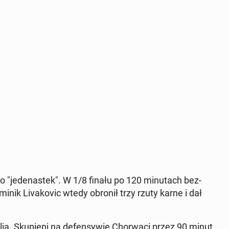
do "je­de­na­stek". W 1/8 finału po 120 mi­nu­tach bez­
inik Li­va­ko­vic wtedy obronił trzy rzuty karne i dał
y­lią. Sku­pie­ni na de­fen­sy­wie Chor­wa­ci przez 90 minut