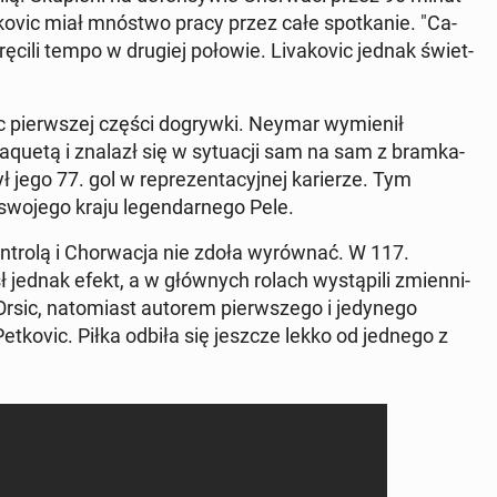
ko­vic miał mnóstwo pracy przez całe spo­tka­nie. "Ca­
­krę­ci­li tempo w drugiej połowie. Li­va­ko­vic jednak świet­
ec pierw­szej części do­gryw­ki. Neymar wy­mie­nił
aquetą i znalazł się w sy­tu­acji sam na sam z bram­ka­
ego 77. gol w re­pre­zen­ta­cyj­nej ka­rie­rze. Tym
 swojego kraju le­gen­dar­ne­go Pele.
n­tro­lą i Chor­wa­cja nie zdoła wy­rów­nać. W 117.
ł jednak efekt, a w głów­nych rolach wy­stą­pi­li zmien­ni­
Orsic, na­to­miast autorem pierw­sze­go i je­dy­ne­go
t­ko­vic. Piłka odbiła się jeszcze lekko od jednego z