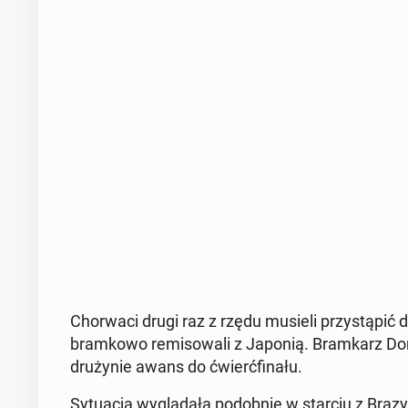
Chor­wa­ci drugi raz z rzędu musieli przy­stą­pić 
bram­ko­wo re­mi­so­wa­li z Japonią. Bram­karz Dom
dru­ży­nie awans do ćwierć­fi­na­łu.
Sy­tu­acja wy­glą­da­ła po­dob­nie w starciu z Bra­z