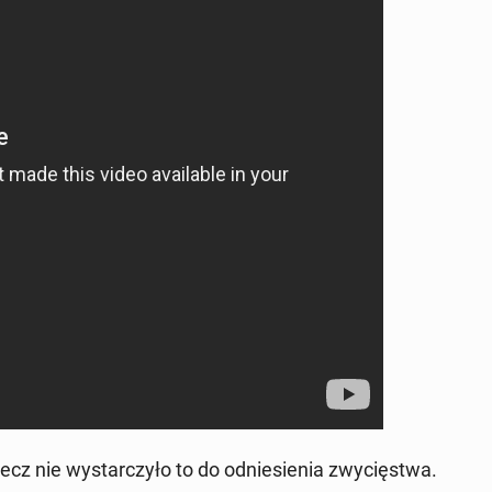
z nie wy­star­czy­ło to do od­nie­sie­nia zwy­cię­stwa.