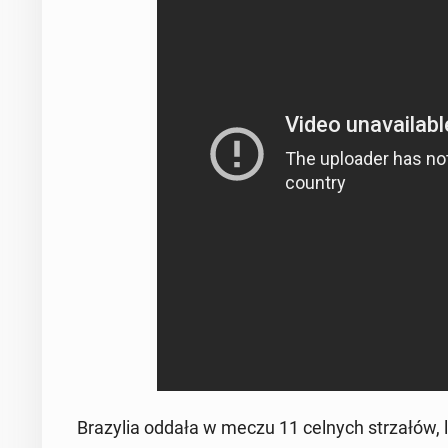
Bra­zy­lia oddała w meczu 11 celnych strza­łów, lec