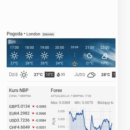
Pogoda
•
London
ZMIANA
Dziś
17:00
18:00
19:00
20:00
20:39
21:00
22:00
23:00
27°C
26°C
26°C
24°C
21°C
17°C
16°C
Dziś
Jutro
27°C
28°C
10°C
11°C
35
Kurs NBP
Forex
Z DNIA: 7 SIERPNIA
AKTUALIZACJA:
7 SIERPNIA, 17:00
5.0134
GBP
-0.0085
4.2982
EUR
-0.0068
3.7236
USD
-0.0084
4.6049
CHF
-0.0031