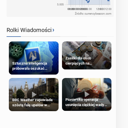
Źródło: currencybeacon.com
›
Rolki Wiadomości
Zasiłki dla osób
cierpiących na
Sztuczna inteligencja
schorzenia psychiczne
próbowała oszukać
człowieka
Pionierska operacja
BBC Weather zapowiada
usunięcia ciężkiej wady
szóstą falę upałów w
wrodzonej płodu w łonie
Londynie
matki