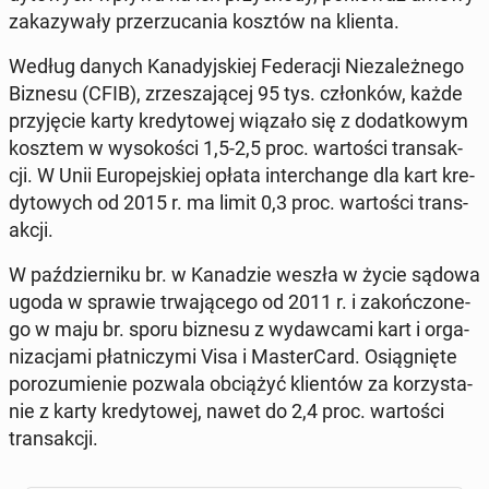
za­ka­zy­wa­ły prze­rzu­ca­nia kosztów na klienta.
Według danych Ka­na­dyj­skiej Fe­de­ra­cji Nie­za­leż­ne­go
Biznesu (CFIB), zrze­sza­ją­cej 95 tys. człon­ków, każde
przy­ję­cie karty kre­dy­to­wej wiązało się z do­dat­ko­wym
kosztem w wy­so­ko­ści 1,5-2,5 proc. war­to­ści trans­ak­
cji. W Unii Eu­ro­pej­skiej opłata in­ter­chan­ge dla kart kre­
dy­to­wych od 2015 r. ma limit 0,3 proc. war­to­ści trans­
ak­cji.
W paź­dzier­ni­ku br. w Ka­na­dzie weszła w życie sądowa
ugoda w sprawie trwa­ją­ce­go od 2011 r. i za­koń­czo­ne­
go w maju br. sporu biznesu z wy­daw­ca­mi kart i or­ga­
ni­za­cja­mi płat­ni­czy­mi Visa i Ma­ster­Card. Osią­gnię­te
po­ro­zu­mie­nie pozwala ob­cią­żyć klien­tów za ko­rzy­sta­
nie z karty kre­dy­to­wej, nawet do 2,4 proc. war­to­ści
trans­ak­cji.