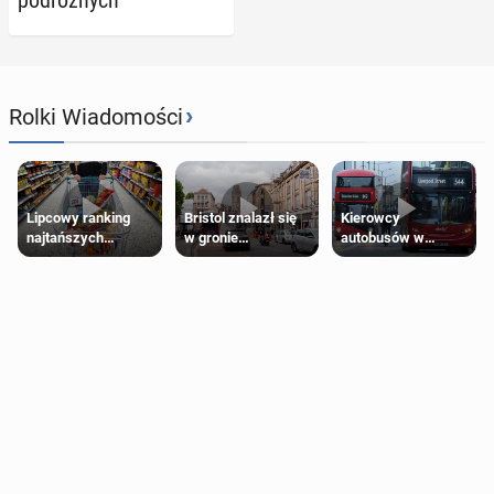
›
Rolki Wiadomości
Lipcowy ranking
Bristol znalazł się
Kierowcy
najtańszych
w gronie
autobusów w
supermarketów
najlepszych
Londynie
kierunków podróży
zapowiadają strajki
na świecie