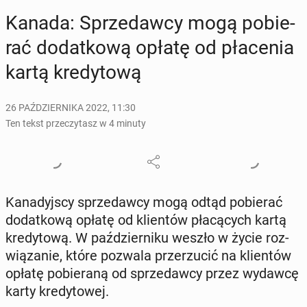
Kanada: Sprze­daw­cy mogą po­bie­
rać do­dat­ko­wą opłatę od pła­ce­nia
kartą kre­dy­to­wą
26 PAŹDZIERNIKA 2022, 11:30
Ten tekst przeczytasz w 4 minuty
Ka­na­dyj­scy sprze­daw­cy mogą odtąd po­bie­rać
do­dat­ko­wą opłatę od klien­tów pła­cą­cych kartą
kre­dy­to­wą. W paź­dzier­ni­ku weszło w życie roz­
wią­za­nie, które pozwala prze­rzu­cić na klien­tów
opłatę po­bie­ra­ną od sprze­daw­cy przez wydawcę
karty kre­dy­to­wej.