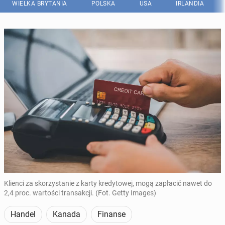
WIELKA BRYTANIA
POLSKA
USA
IRLANDIA
Klienci za skorzystanie z karty kredytowej, mogą zapłacić nawet do
2,4 proc. wartości transakcji. (Fot. Getty Images)
Handel
Kanada
Finanse