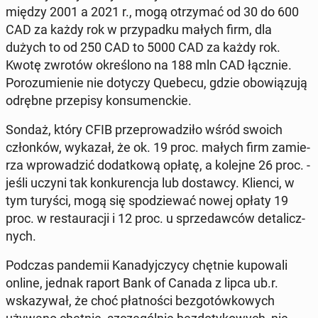
między 2001 a 2021 r., mogą otrzy­mać od 30 do 600
CAD za każdy rok w przy­pad­ku małych firm, dla
dużych to od 250 CAD to 5000 CAD za każdy rok.
Kwotę zwrotów okre­ślo­no na 188 mln CAD łącznie.
Po­ro­zu­mie­nie nie dotyczy Quebecu, gdzie obo­wią­zu­ją
odrębne prze­pi­sy kon­su­menc­kie.
Sondaż, który CFIB prze­pro­wa­dzi­ło wśród swoich
człon­ków, wykazał, że ok. 19 proc. małych firm za­mie­
rza wpro­wa­dzić do­dat­ko­wą opłatę, a kolejne 26 proc. -
jeśli uczyni tak kon­ku­ren­cja lub do­staw­cy. Klienci, w
tym turyści, mogą się spo­dzie­wać nowej opłaty 19
proc. w re­stau­ra­cji i 12 proc. u sprze­daw­ców de­ta­licz­
nych.
Podczas pan­de­mii Ka­na­dyj­czy­cy chętnie ku­po­wa­li
online, jednak raport Bank of Canada z lipca ub.r.
wska­zy­wał, że choć płat­no­ści bez­go­tów­ko­wych