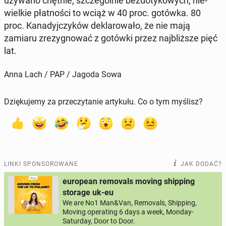
używano chętnie, szcze­gól­nie bez­do­ty­ko­wych, nie­
wiel­kie płat­no­ści to wciąż w 40 proc. gotówka. 80
proc. Ka­na­dyj­czy­ków de­kla­ro­wa­ło, że nie mają
zamiaru zre­zy­gno­wać z gotówki przez naj­bliż­sze pięć
lat.
Anna Lach / PAP / Jagoda Sowa
Dziękujemy za przeczytanie artykułu. Co o tym myślisz?
LINKI SPONSOROWANE
JAK DODAĆ?
european removals moving shipping
storage uk-eu
We are No1 Man&Van, Removals, Shipping,
Moving operating 6 days a week, Monday-
Saturday, Door to Door.