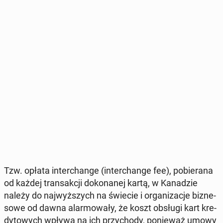
Tzw. opłata in­ter­chan­ge (in­ter­chan­ge fee), po­bie­ra­na
od każdej trans­ak­cji do­ko­na­nej kartą, w Ka­na­dzie
należy do naj­wyż­szych na świecie i or­ga­ni­za­cje biz­ne­
so­we od dawna alar­mo­wa­ły, że koszt obsługi kart kre­
dy­to­wych wpływa na ich przy­cho­dy, po­nie­waż umowy