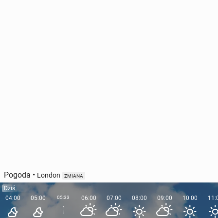
Pogoda
•
London
ZMIANA
Dziś
04:00
05:00
05:33
06:00
07:00
08:00
09:00
10:00
11: