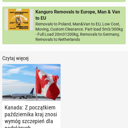
Kanguro Removals to Europe, Man & Van
to EU
Removals to Poland, Man&Van to EU, Low Cost,
Moving, Custom Clearance. Part load 5m3/300kg
- Full Load 20m31200kg, Removals to Germany,
Removals to Netherlands
Czytaj więcej
Kanada: Z po­cząt­kiem
paź­dzier­ni­ka kraj znosi
wymóg szcze­pień dla
po­dróż­nych