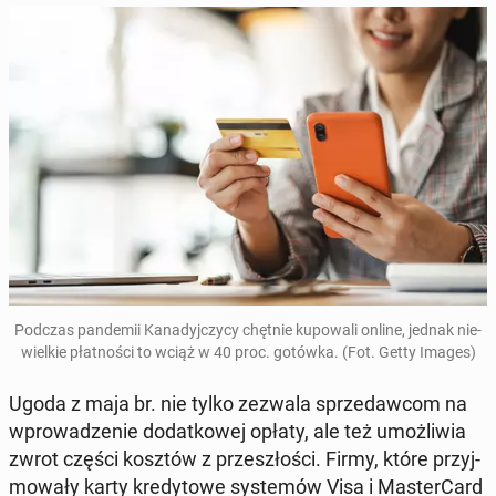
Podczas pan­de­mii Ka­na­dyj­czy­cy chętnie ku­po­wa­li online, jednak nie­
wiel­kie płat­no­ści to wciąż w 40 proc. gotówka. (Fot. Getty Images)
Ugoda z maja br. nie tylko zezwala sprze­daw­com na
wpro­wa­dze­nie do­dat­ko­wej opłaty, ale też umoż­li­wia
zwrot części kosztów z prze­szło­ści. Firmy, które przyj­
mo­wa­ły karty kre­dy­to­we sys­te­mów Visa i Ma­ster­Card