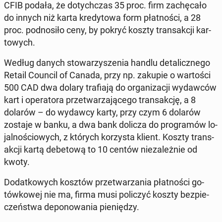
CFIB podała, że do­tych­czas 35 proc. firm za­chę­ca­ło
do innych niż karta kre­dy­to­wa form płat­no­ści, a 28
proc. pod­no­si­ło ceny, by pokryć koszty trans­ak­cji kar­
to­wych.
Według danych sto­wa­rzy­sze­nia handlu de­ta­licz­ne­go
Retail Council of Canada, przy np. zakupie o war­to­ści
500 CAD dwa dolary tra­fia­ją do or­ga­ni­za­cji wy­daw­ców
kart i ope­ra­to­ra prze­twa­rza­ją­ce­go trans­ak­cję, a 8
dolarów – do wydawcy karty, przy czym 6 dolarów
zostaje w banku, a dwa bank dolicza do pro­gra­mów lo­
jal­no­ścio­wych, z których ko­rzy­sta klient. Koszty trans­
ak­cji kartą de­be­to­wą to 10 centów nie­za­leż­nie od
kwoty.
Do­dat­ko­wych kosztów prze­twa­rza­nia płat­no­ści go­
tów­ko­wej nie ma, firma musi po­li­czyć koszty bez­pie­
czeń­stwa de­po­no­wa­nia pie­nię­dzy.