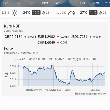
12°C
12°C
13°C
14°C
16°C
19°C
21°C
21
Dziś
Jutro
24°C
27°C
12°C
14°C
26
23
Kurs NBP
Z DNIA: 7 SIERPNIA
5.0134
4.2982
3.7236
GBP
EUR
USD
-0.0085
-0.0068
-0.0084
4.6049
CHF
-0.0031
Forex
AKTUALIZACJA:
7 SIERPNIA, 04:10
Źródło: currencybeacon.com