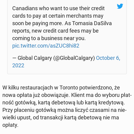
Ca­na­dians who want to use their credit
cards to pay at certain mer­chants may
soon be paying more. As Tomasia DaSilva
reports, new credit card fees may be
coming to a bu­si­ness near you.
pic.twitter.com/asZUC8hi82
— Global Calgary (@Glo­bal­Cal­ga­ry)
October 6,
2022
W kilku re­stau­ra­cjach w Toronto po­twier­dzo­no, że
nowa opłata już obo­wią­zu­je. Klient ma do wyboru płat­
ność gotówką, kartą de­be­to­wą lub kartą kre­dy­to­wą.
Przy pła­ce­niu gotówką można liczyć czasami na nie­
wiel­ki upust, od trans­ak­cji kartą de­be­to­wą nie ma
opłaty.