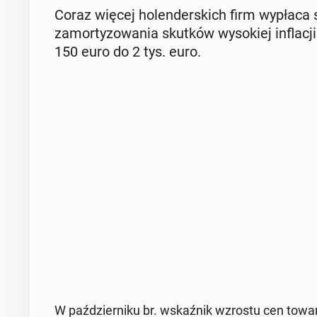
Coraz więcej ho­len­der­skich firm wypłaca 
za­mor­ty­zo­wa­nia skutków wy­so­kiej in­fla­
150 euro do 2 tys. euro.
W paź­dzier­ni­ku br. wskaź­nik wzrostu cen towar