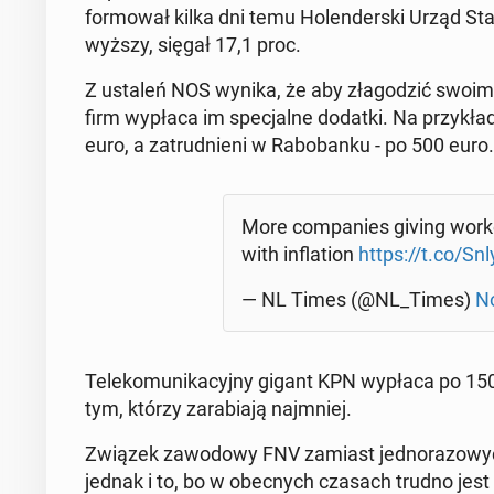
for­mo­wał kilka dni temu Ho­len­der­ski Urząd St
wyższy, sięgał 17,1 proc.
Z ustaleń NOS wynika, że aby zła­go­dzić swoim pra
firm wypłaca im spe­cjal­ne dodatki. Na przy­kład
euro, a za­trud­nie­ni w Ra­bo­ban­ku - po 500 euro.
More com­pa­nies giving work
with in­fla­tion
https://t.co/Sn
— NL Times (@NL_Times)
No
Te­le­ko­mu­ni­ka­cyj­ny gigant KPN wypłaca po 1
tym, którzy za­ra­bia­ją naj­mniej.
Związek za­wo­do­wy FNV zamiast jed­no­ra­zo­wyc
jednak i to, bo w obec­nych czasach trudno jest