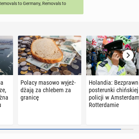
emovals to Germany, Removals to
ła
Polacy masowo wy­jeż­
Ho­lan­dia: Bez­praw­n
ze,
dża­ją za chlebem za
po­ste­run­ki chiń­skiej
ożna
granicę
policji w Am­ster­da­m
u
Rot­ter­da­mie