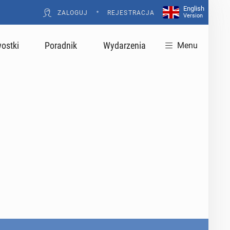
English
•
ZALOGUJ
REJESTRACJA
Version
ostki
Poradnik
Wydarzenia
Menu