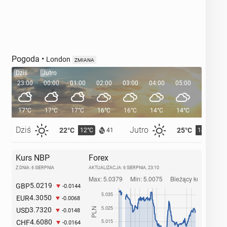
Pogoda
•
London
ZMIANA
Dziś
Jutro
23:00
00:00
01:00
02:00
03:00
04:00
05:00
05:33
17°C
17°C
17°C
16°C
16°C
14°C
14°C
Dziś
Jutro
22°C
25°C
12°C
14°C
41
Kurs NBP
Forex
Z DNIA: 6 SIERPNIA
AKTUALIZACJA:
6 SIERPNIA, 23:10
5.0219
GBP
-0.0144
4.3050
EUR
-0.0068
3.7320
USD
-0.0148
4.6080
CHF
-0.0164