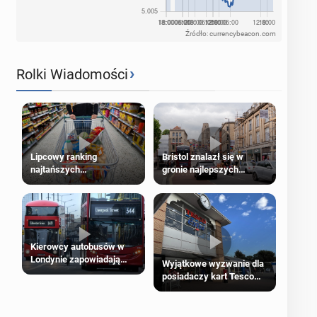
Źródło: currencybeacon.com
›
Rolki Wiadomości
Lipcowy ranking
Bristol znalazł się w
najtańszych
gronie najlepszych
supermarketów
kierunków podróży na
świecie
Kierowcy autobusów w
Londynie zapowiadają
Wyjątkowe wyzwanie dla
strajki
posiadaczy kart Tesco
Clubcard!