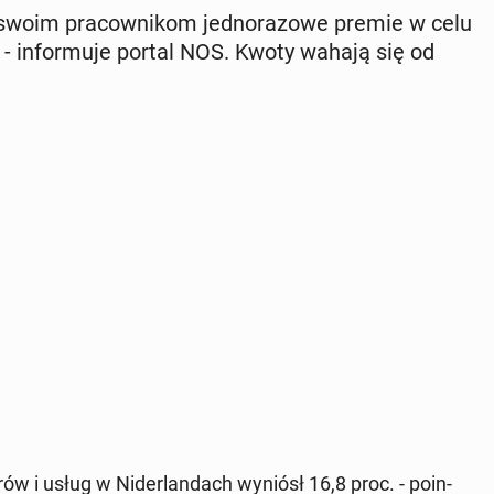
swoim pra­cow­ni­kom jed­no­ra­zo­we premie w celu
cji - in­for­mu­je portal NOS. Kwoty wahają się od
ów i usług w Ni­der­lan­dach wyniósł 16,8 proc. - po­in­