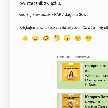
lo­wi rzecz­nik związku.
Andrzej Pawluszek / PAP / Jagoda Sowa
Dziękujemy za przeczytanie artykułu. Co o tym myśl
LINKI SPONSOROWANE
european rem
eu
We are No1 Man
Moving operati
to Door.
Kanguro Remo
Removals to Po
Custom Clearan