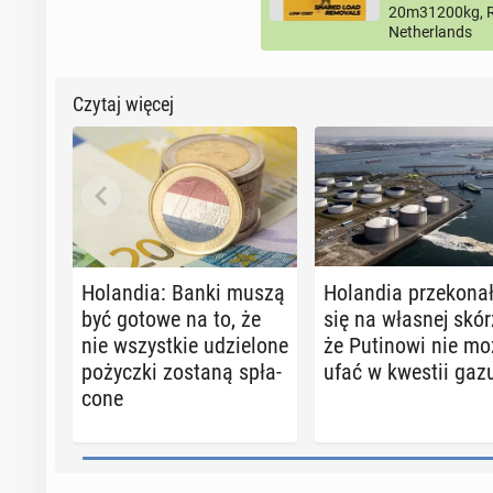
20m31200kg, R
Netherlands
Czytaj więcej
Ho­lan­dia: Banki muszą
Ho­lan­dia prze­ko­na­
być gotowe na to, że
się na własnej skór
nie wszyst­kie udzie­lo­ne
że Pu­ti­no­wi nie m
po­życz­ki zostaną spła­
ufać w kwestii gaz
co­ne