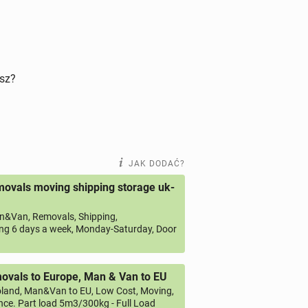
isz?
JAK DODAĆ?
ovals moving shipping storage uk-
&Van, Removals, Shipping,
ng 6 days a week, Monday-Saturday, Door
vals to Europe, Man & Van to EU
land, Man&Van to EU, Low Cost, Moving,
ce. Part load 5m3/300kg - Full Load