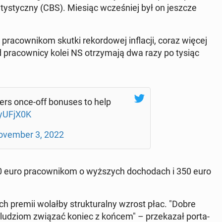
a­ty­stycz­ny (CBS). Miesiąc wcze­śniej był on jeszcze
­cow­ni­kom skutki re­kor­do­wej in­fla­cji, coraz więcej
 pra­cow­ni­cy kolei NS otrzy­ma­ją dwa razy po tysiąc
ers once-off bonuses to help
ly­UFjX0K
­vem­ber 3, 2022
50 euro pra­cow­ni­kom o wyż­szych do­cho­dach i 350 euro
h premii wolałby struk­tu­ral­ny wzrost płac. "Dobre
 ludziom związać koniec z końcem" – prze­ka­zał por­ta­