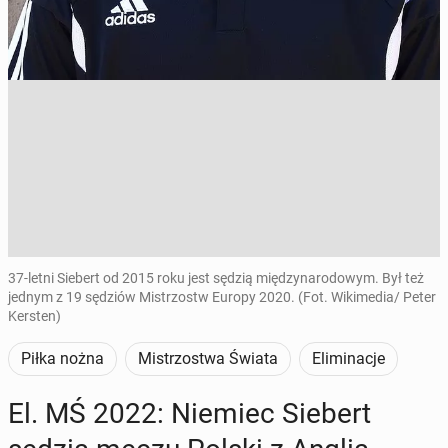
37-letni Siebert od 2015 roku jest sędzią międzynarodowym. Był też
jednym z 19 sędziów Mistrzostw Europy 2020. (Fot. Wikimedia/ Peter
Kersten)
Piłka nożna
Mistrzostwa Świata
Eliminacje
El. MŚ 2022: Niemiec Siebert