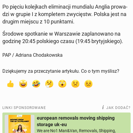
Po pięciu ko­lej­kach eli­mi­na­cji mun­dia­lu Anglia pro­wa­
dzi w grupie I z kom­ple­tem zwy­cięstw. Polska jest na
drugim miejscu z 10 punk­ta­mi.
Środowe spo­tka­nie w War­sza­wie za­pla­no­wa­no na
godzinę 20:45 pol­skie­go czasu (19:45 bry­tyj­skie­go).
PAP / Adriana Chodakowska
Dziękujemy za przeczytanie artykułu. Co o tym myślisz?
LINKI SPONSOROWANE
JAK DODAĆ?
european removals moving shipping
storage uk-eu
We are No1 Man&Van, Removals, Shipping,