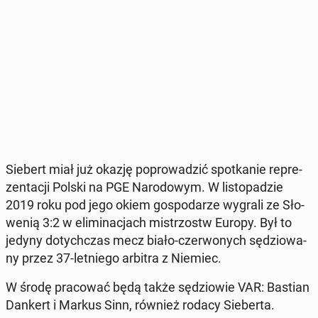
Siebert miał już okazję po­pro­wa­dzić spo­tka­nie re­pre­
zen­ta­cji Polski na PGE Na­ro­do­wym. W li­sto­pa­dzie
2019 roku pod jego okiem go­spo­da­rze wygrali ze Sło­
we­nią 3:2 w eli­mi­na­cjach mi­strzostw Europy. Był to
jedyny do­tych­czas mecz biało-czer­wo­nych sę­dzio­wa­
ny przez 37-let­nie­go arbitra z Niemiec.
W środę pra­co­wać będą także sę­dzio­wie VAR: Bastian
Dankert i Markus Sinn, również rodacy Sie­ber­ta.