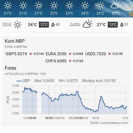
21°C
21°C
21°C
22°C
23°C
24°C
23°C
21°C
Dziś
Jutro
24°C
27°C
12°C
13°C
43
31
Kurs NBP
Z DNIA: 6 SIERPNIA
5.0219
4.3050
3.7320
GBP
EUR
USD
-0.0144
-0.0068
-0.0148
4.6080
CHF
-0.0164
Forex
AKTUALIZACJA:
6 SIERPNIA, 13:00
Źródło: currencybeacon.com