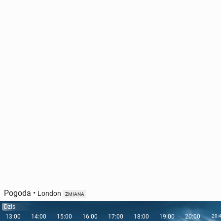
Pogoda
•
London
ZMIANA
Dziś
13:00
14:00
15:00
16:00
17:00
18:00
19:00
20:00
20: