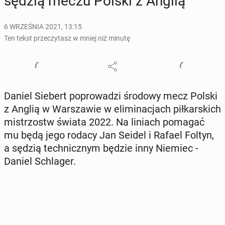
sędzią meczu Polski z Anglią
6 WRZEŚNIA 2021, 13:15
Ten tekst przeczytasz w mniej niż minutę
Daniel Siebert po­pro­wa­dzi środowy mecz Polski
z Anglią w War­sza­wie w eli­mi­na­cjach pił­kar­skich
mi­strzostw świata 2022. Na liniach pomagać
mu będą jego rodacy Jan Seidel i Rafael Foltyn,
a sędzią tech­nicz­nym będzie inny Niemiec -
Daniel Schla­ger.