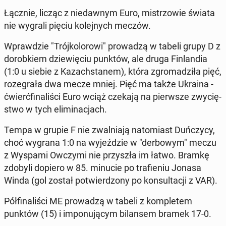
Łącznie, licząc z nie­daw­nym Euro, mi­strzo­wie świata
nie wygrali pięciu ko­lej­nych meczów.
Wpraw­dzie "Trój­ko­lo­ro­wi" pro­wa­dzą w tabeli grupy D z
do­rob­kiem dzie­wię­ciu punktów, ale druga Fin­lan­dia
(1:0 u siebie z Ka­zach­sta­nem), która zgro­ma­dzi­ła pięć,
ro­ze­gra­ła dwa mecze mniej. Pięć ma także Ukraina -
ćwierć­fi­na­li­ści Euro wciąż czekają na pierw­sze zwy­cię­
stwo w tych eli­mi­na­cjach.
Tempa w grupie F nie zwal­nia­ją na­to­miast Duń­czy­cy,
choć wygrana 1:0 na wy­jeź­dzie w "der­bo­wym" meczu
z Wyspami Owczymi nie przy­szła im łatwo. Bramkę
zdobyli dopiero w 85. minucie po tra­fie­niu Jonasa
Winda (gol został po­twier­dzo­ny po kon­sul­ta­cji z VAR).
Pół­fi­na­li­ści ME pro­wa­dzą w tabeli z kom­ple­tem
punktów (15) i im­po­nu­ją­cym bi­lan­sem bramek 17-0.