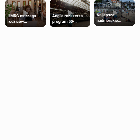
Najlepsze
HMRC ostrzega
Anglia rozszerza
nadmorskie
rodziców
program 50-
miasteczko blisko
pobierających Child
procentowych
Londynu
Benefit. Mogą być
zniżek kolejowych
zobowiązani do
na 18-latków
zwrotu zasiłku