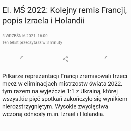
El. MŚ 2022: Kolejny remis Francji,
popis Izraela i Ho­lan­dii
5 WRZEŚNIA 2021, 16:00
Ten tekst przeczytasz w 3 minuty
Pił­ka­rze re­pre­zen­ta­cji Francji zre­mi­so­wa­li trzeci
mecz w eli­mi­na­cjach mi­strzostw świata 2022,
tym razem na wy­jeź­dzie 1:1 z Ukrainą, której
wszyst­kie pięć spotkań za­koń­czy­ło się wy­ni­kiem
nie­roz­strzy­gnię­tym. Wysokie zwy­cię­stwa
wczoraj od­nio­sły m.in. Izrael i Ho­lan­dia.