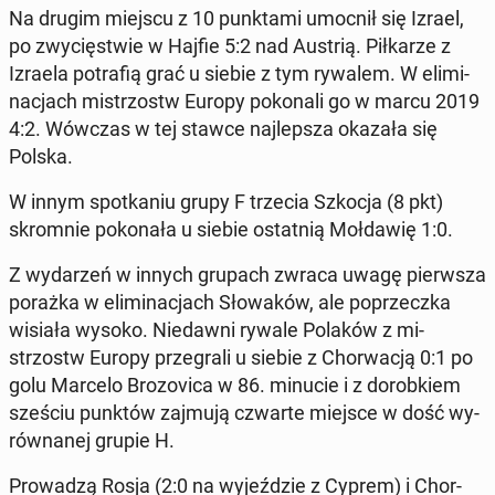
Na drugim miejscu z 10 punk­ta­mi umocnił się Izrael,
po zwy­cię­stwie w Hajfie 5:2 nad Austrią. Pił­ka­rze z
Izraela po­tra­fią grać u siebie z tym rywalem. W eli­mi­
na­cjach mi­strzostw Europy po­ko­na­li go w marcu 2019
4:2. Wówczas w tej stawce naj­lep­sza okazała się
Polska.
W innym spo­tka­niu grupy F trzecia Szkocja (8 pkt)
skrom­nie po­ko­na­ła u siebie ostat­nią Moł­da­wię 1:0.
Z wy­da­rzeń w innych grupach zwraca uwagę pierw­sza
porażka w eli­mi­na­cjach Sło­wa­ków, ale po­przecz­ka
wisiała wysoko. Nie­daw­ni rywale Polaków z mi­
strzostw Europy prze­gra­li u siebie z Chor­wa­cją 0:1 po
golu Marcelo Bro­zo­vi­ca w 86. minucie i z do­rob­kiem
sześciu punktów zajmują czwarte miejsce w dość wy­
rów­na­nej grupie H.
Pro­wa­dzą Rosja (2:0 na wy­jeź­dzie z Cyprem) i Chor­