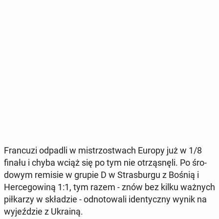
Fran­cu­zi odpadli w mi­strzo­stwach Europy już w 1/8
finału i chyba wciąż się po tym nie otrzą­snę­li. Po śro­
do­wym remisie w grupie D w Stras­bur­gu z Bośnią i
Her­ce­go­wi­ną 1:1, tym razem - znów bez kilku ważnych
pił­ka­rzy w skła­dzie - od­no­to­wa­li iden­tycz­ny wynik na
wy­jeź­dzie z Ukrainą.