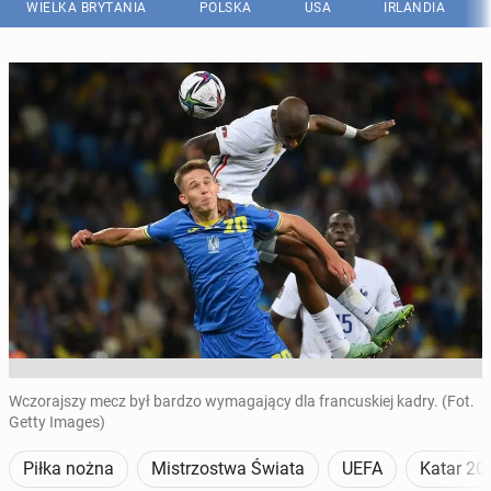
WIELKA BRYTANIA
POLSKA
USA
IRLANDIA
Wczorajszy mecz był bardzo wymagający dla francuskiej kadry. (Fot.
Getty Images)
Piłka nożna
Mistrzostwa Świata
UEFA
Katar 20