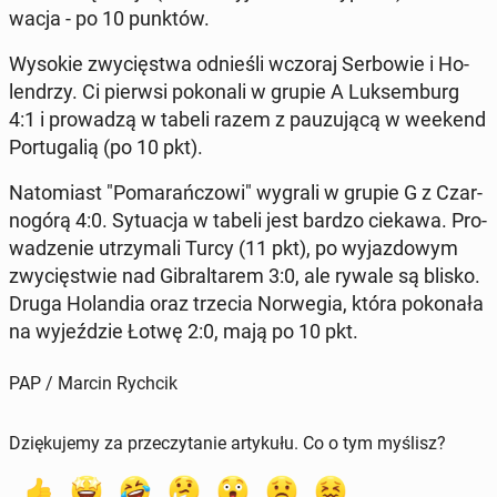
wa­cja - po 10 punktów.
Wysokie zwy­cię­stwa od­nie­śli wczoraj Ser­bo­wie i Ho­
len­drzy. Ci pierwsi po­ko­na­li w grupie A Luk­sem­burg
4:1 i pro­wa­dzą w tabeli razem z pau­zu­ją­cą w weekend
Por­tu­ga­lią (po 10 pkt).
Na­to­miast "Po­ma­rań­czo­wi" wygrali w grupie G z Czar­
no­gó­rą 4:0. Sy­tu­acja w tabeli jest bardzo ciekawa. Pro­
wa­dze­nie utrzy­ma­li Turcy (11 pkt), po wy­jaz­do­wym
zwy­cię­stwie nad Gi­bral­ta­rem 3:0, ale rywale są blisko.
Druga Ho­lan­dia oraz trzecia Nor­we­gia, która po­ko­na­ła
na wy­jeź­dzie Łotwę 2:0, mają po 10 pkt.
PAP / Marcin Rychcik
Dziękujemy za przeczytanie artykułu. Co o tym myślisz?