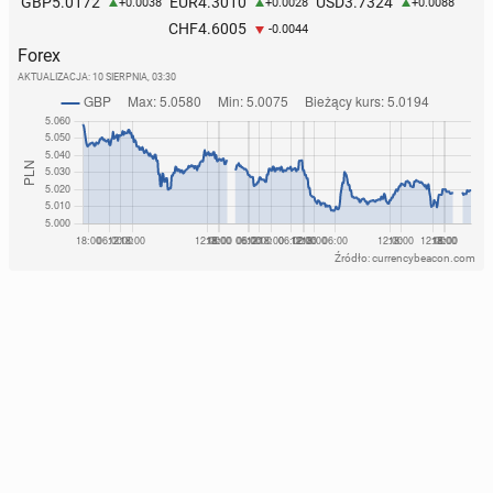
5.0172
4.3010
3.7324
GBP
EUR
USD
+0.0038
+0.0028
+0.0088
4.6005
CHF
-0.0044
Forex
AKTUALIZACJA:
10 SIERPNIA, 03:30
Źródło: currencybeacon.com