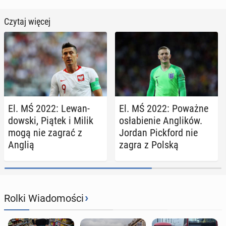
Czytaj więcej
El. MŚ 2022: Le­wan­
El. MŚ 2022: Poważne
dow­ski, Piątek i Milik
osła­bie­nie An­gli­ków.
mogą nie zagrać z
Jordan Pick­ford nie
Anglią
zagra z Polską
›
Rolki Wiadomości