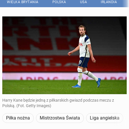
WIELKA BRYTANIA
POLSKA
USA
IRLANDIA
Harry Kane będzie jedną z piłkarskich gwiazd podczas meczu z
Polską. (Fot. Getty Images)
Piłka nożna
Mistrzostwa Świata
Liga angielska