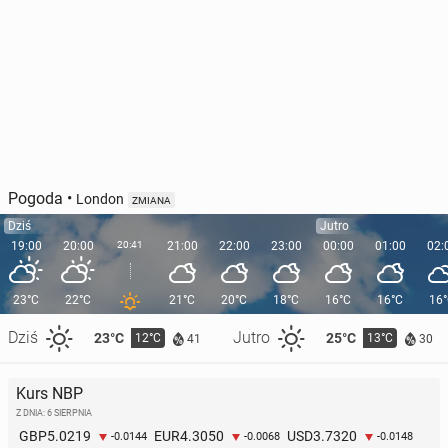
Pogoda
•
London
ZMIANA
Dziś
Jutro
19:00
20:00
20:41
21:00
22:00
23:00
00:00
01:00
02:
23°C
22°C
21°C
20°C
18°C
16°C
16°C
16
Dziś
Jutro
23°C
25°C
12°C
13°C
41
30
Kurs NBP
Z DNIA: 6 SIERPNIA
5.0219
4.3050
3.7320
GBP
EUR
USD
-0.0144
-0.0068
-0.0148