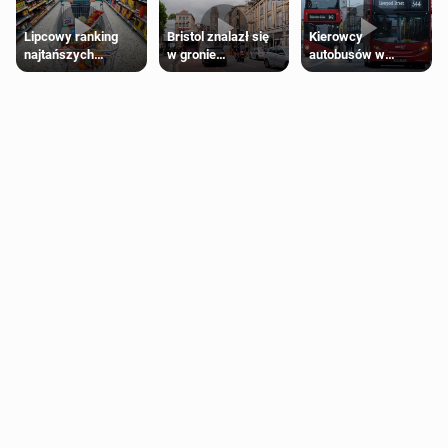
Lipcowy ranking
Bristol znalazł się
Kierowcy
najtańszych
w gronie
autobusów w
supermarketów
najlepszych
Londynie
kierunków podróży
zapowiadają strajki
na świecie