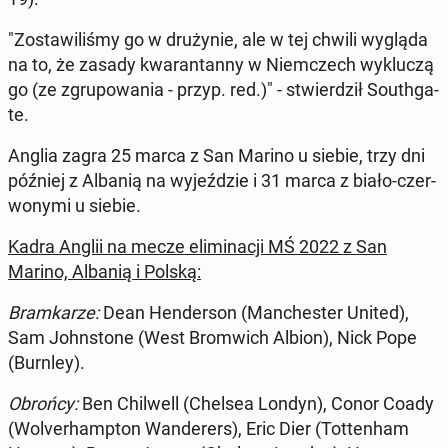
"Zo­sta­wi­li­śmy go w dru­ży­nie, ale w tej chwili wygląda
na to, że zasady kwa­ran­tan­ny w Niem­czech wy­klu­czą
go (ze zgru­po­wa­nia - przyp. red.)" - stwier­dził So­uth­ga­
te.
Anglia zagra 25 marca z San Marino u siebie, trzy dni
później z Albanią na wy­jeź­dzie i 31 marca z biało-czer­
wo­ny­mi u siebie.
Kadra Anglii na mecze eli­mi­na­cji MŚ 2022 z San
Marino, Albanią i Polską:
Bram­ka­rze:
Dean Hen­der­son (Man­che­ster United),
Sam John­sto­ne (West Brom­wich Albion), Nick Pope
(Burnley).
Obrońcy:
Ben Chil­well (Chelsea Londyn), Conor Coady
(Wo­lver­hamp­ton Wan­de­rers), Eric Dier (Tot­ten­ham