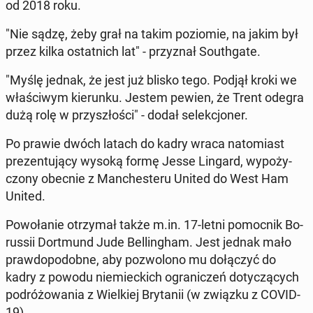
od 2018 roku.
"Nie sądzę, żeby grał na takim po­zio­mie, na jakim był
przez kilka ostat­nich lat" - przy­znał So­uth­ga­te.
"Myślę jednak, że jest już blisko tego. Podjął kroki we
wła­ści­wym kie­run­ku. Jestem pewien, że Trent odegra
dużą rolę w przy­szło­ści" - dodał se­lek­cjo­ner.
Po prawie dwóch latach do kadry wraca na­to­miast
pre­zen­tu­ją­cy wysoką formę Jesse Lingard, wy­po­ży­
czo­ny obecnie z Man­che­ste­ru United do West Ham
United.
Po­wo­ła­nie otrzy­mał także m.in. 17-letni po­moc­nik Bo­
rus­sii Do­rt­mund Jude Bel­lin­gham. Jest jednak mało
praw­do­po­dob­ne, aby po­zwo­lo­no mu do­łą­czyć do
kadry z powodu nie­miec­kich ogra­ni­czeń do­ty­czą­cych
po­dró­żo­wa­nia z Wiel­kiej Bry­ta­nii (w związku z COVID-
19).