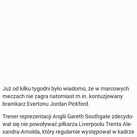
Już od kilku tygodni było wiadomo, że w mar­co­wych
meczach nie zagra na­to­miast m.in. kon­tu­zjo­wa­ny
bram­karz Ever­to­nu Jordan Pick­ford.
Trener re­pre­zen­ta­cji Anglii Gareth So­uth­ga­te zde­cy­do­
wał się nie po­wo­ły­wać pił­ka­rza Li­ver­po­olu Trenta Ale­
xan­dra-Arnolda, który re­gu­lar­nie wy­stę­po­wał w kadrze