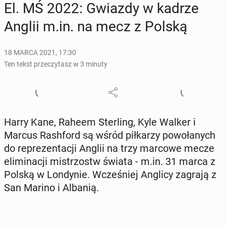
El. MŚ 2022: Gwiazdy w kadrze
Anglii m.in. na mecz z Polską
18 MARCA 2021, 17:30
Ten tekst przeczytasz w 3 minuty
Harry Kane, Raheem Ster­ling, Kyle Walker i
Marcus Ra­sh­ford są wśród pił­ka­rzy po­wo­ła­nych
do re­pre­zen­ta­cji Anglii na trzy marcowe mecze
eli­mi­na­cji mi­strzostw świata - m.in. 31 marca z
Polską w Lon­dy­nie. Wcze­śniej Anglicy zagrają z
San Marino i Albanią.