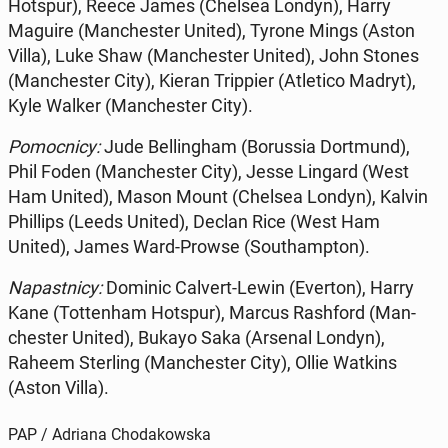
Hotspur), Reece James (Chelsea Londyn), Harry
Maguire (Man­che­ster United), Tyrone Mings (Aston
Villa), Luke Shaw (Man­che­ster United), John Stones
(Man­che­ster City), Kieran Trip­pier (Atle­ti­co Madryt),
Kyle Walker (Man­che­ster City).
Po­moc­ni­cy:
Jude Bel­lin­gham (Bo­rus­sia Do­rt­mund),
Phil Foden (Man­che­ster City), Jesse Lingard (West
Ham United), Mason Mount (Chelsea Londyn), Kalvin
Phil­lips (Leeds United), Declan Rice (West Ham
United), James Ward-Prowse (So­uthamp­ton).
Na­past­ni­cy:
Dominic Calvert-Lewin (Everton), Harry
Kane (Tot­ten­ham Hotspur), Marcus Ra­sh­ford (Man­
che­ster United), Bukayo Saka (Arsenal Londyn),
Raheem Ster­ling (Man­che­ster City), Ollie Watkins
(Aston Villa).
PAP / Adriana Chodakowska