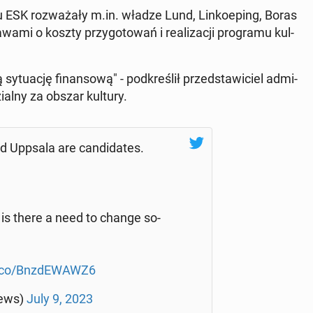
tułu ESK roz­wa­ża­ły m.in. władze Lund, Lin­ko­eping, Boras
mi o koszty przy­go­to­wań i re­ali­za­cji pro­gra­mu kul­
y­tu­ację fi­nan­so­wą" - pod­kre­ślił przed­sta­wi­ciel ad­mi­
ial­ny za obszar kultury.
Uppsala are can­di­da­tes.
or is there a need to change so­
t.co/Bnz­dE­WAWZ6
ews)
July 9, 2023