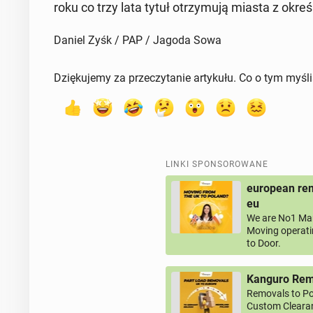
roku co trzy lata tytuł otrzy­mu­ją miasta z okre
Daniel Zyśk / PAP / Jagoda Sowa
Dziękujemy za przeczytanie artykułu. Co o tym myśl
LINKI SPONSOROWANE
european rem
eu
We are No1 Man
Moving operati
to Door.
Kanguro Remo
Removals to Po
Custom Clearan