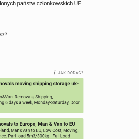
­ślo­nych państw człon­kow­skich UE.
isz?
JAK DODAĆ?
ovals moving shipping storage uk-
&Van, Removals, Shipping,
ng 6 days a week, Monday-Saturday, Door
vals to Europe, Man & Van to EU
land, Man&Van to EU, Low Cost, Moving,
ce. Part load 5m3/300kg - Full Load