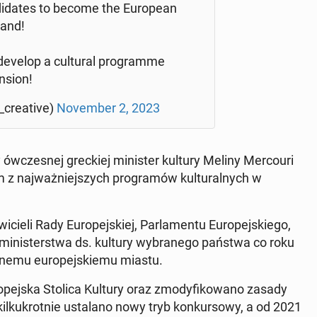
di­da­tes to become the Eu­ro­pe­an
land!
evelop a cul­tu­ral pro­gram­me
n­sion!
cre­ati­ve)
No­vem­ber 2, 2023
ów­cze­snej grec­kiej mi­ni­ster kultury Meliny Mer­co­uri
 z naj­waż­niej­szych pro­gra­mów kul­tu­ral­nych w
cie­li Rady Eu­ro­pej­skiej, Par­la­men­tu Eu­ro­pej­skie­go,
az mi­ni­ster­stwa ds. kultury wy­bra­ne­go państwa co roku
nemu eu­ro­pej­skie­mu miastu.
­pej­ska Stolica Kultury oraz zmo­dy­fi­ko­wa­no zasady
l­ku­krot­nie usta­la­no nowy tryb kon­kur­so­wy, a od 2021