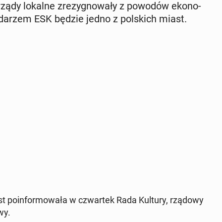
rzą­dy lokalne zre­zy­gno­wa­ły z powodów eko­no­
­da­rzem ESK będzie jedno z pol­skich miast.
ast po­in­for­mo­wa­ła w czwar­tek Rada Kultury, rządowy
wy.