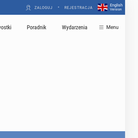
English
•
ZALOGUJ
REJESTRACJA
Version
ostki
Poradnik
Wydarzenia
Menu