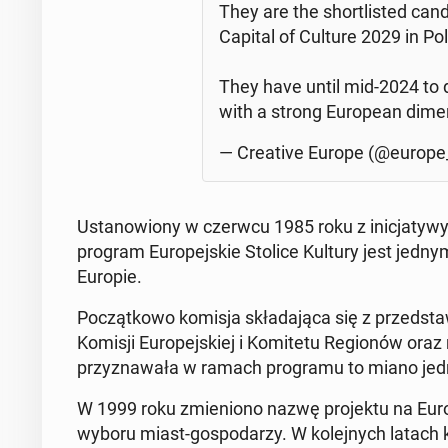
They are the shor­tli­sted can­
Capital of Culture 2029 in Po
They have until mid-2024 to d
with a strong Eu­ro­pe­an di­me
— Cre­ati­ve Europe (@europe_
Usta­no­wio­ny w czerwcu 1985 roku z ini­cja­ty­wy 
program Eu­ro­pej­skie Stolice Kultury jest jednym
Europie.
Po­cząt­ko­wo komisja skła­da­ją­ca się z przed­sta­wi­
Komisji Eu­ro­pej­skiej i Ko­mi­te­tu Re­gio­nów or
przy­zna­wa­ła w ramach pro­gra­mu to miano jed
W 1999 roku zmie­nio­no nazwę pro­jek­tu na Eu­ro
wyboru miast-go­spo­da­rzy. W ko­lej­nych latach ki