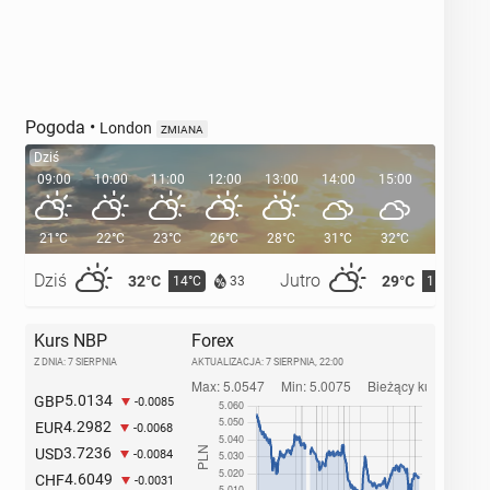
Pogoda
•
London
ZMIANA
Dziś
09:00
10:00
11:00
12:00
13:00
14:00
15:00
16:00
21°C
22°C
23°C
26°C
28°C
31°C
32°C
32°C
Dziś
Jutro
32°C
29°C
14°C
15°C
33
Kurs NBP
Forex
Z DNIA: 7 SIERPNIA
AKTUALIZACJA:
7 SIERPNIA, 22:00
5.0134
GBP
-0.0085
4.2982
EUR
-0.0068
3.7236
USD
-0.0084
4.6049
CHF
-0.0031