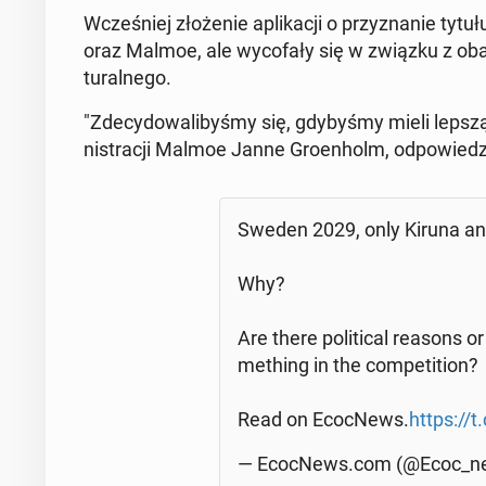
Wcze­śniej zło­że­nie apli­ka­cji o przy­zna­nie ty
oraz Malmoe, ale wy­co­fa­ły się w związku z obawa
tu­ral­ne­go.
"Zde­cy­do­wa­li­by­śmy się, gdy­by­śmy mieli lepszą s
ni­stra­cji Malmoe Janne Gro­en­holm, od­po­wie­dz
Sweden 2029, only Kiruna and 
Why?
Are there po­li­ti­cal reasons 
me­thing in the com­pe­ti­tion?
Read on Ecoc­News.
https://
— Ecoc­News.com (@Ecoc_n