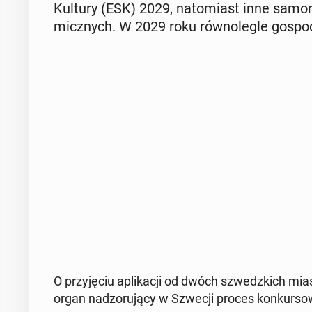
Kultury (ESK) 2029, na­to­miast inne sa­mo­
micz­nych. W 2029 roku rów­no­le­gle go­spo
O przy­ję­ciu apli­ka­cji od dwóch szwedz­kich mi
organ nad­zo­ru­ją­cy w Szwecji proces kon­kur­so­