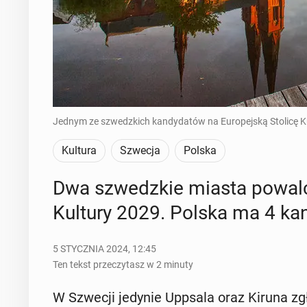
Jednym ze szwedzkich kandydatów na Europejską Stolicę Kul
Kultura
Szwecja
Polska
Dwa szwedz­kie miasta po­wal­czą
Kultury 2029. Polska ma 4 kan­
5 STYCZNIA 2024, 12:45
Ten tekst przeczytasz w 2 minuty
W Szwecji jedynie Uppsala oraz Kiruna zgło­si