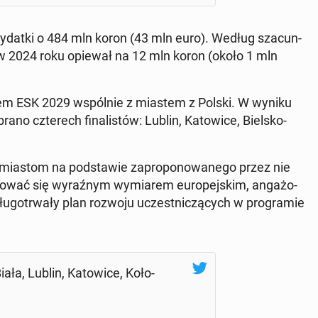
datki o 484 mln koron (43 mln euro). Według sza­cun­
ta w 2024 roku opiewał na 12 mln koron (około 1 mln
zem ESK 2029 wspól­nie z miastem z Polski. W wyniku
rano czte­rech fi­na­li­stów: Lublin, Ka­to­wi­ce, Bielsko-
ię miastom na pod­sta­wie za­pro­po­no­wa­ne­go przez nie
y­zo­wać się wy­raź­nym wy­mia­rem eu­ro­pej­skim, an­ga­żo­
u­go­trwa­ły plan rozwoju uczest­ni­czą­cych w pro­gra­mie
ała, Lublin, Ka­to­wi­ce, Ko­ło­