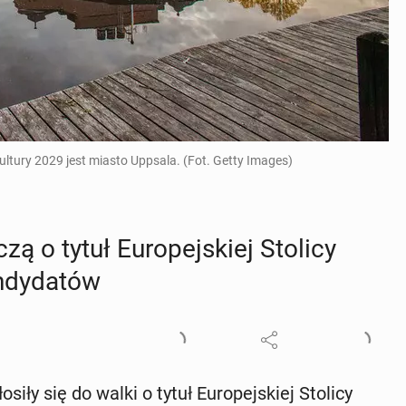
tury 2029 jest miasto Uppsala. (Fot. Getty Images)
 o tytuł Eu­ro­pej­skiej Stolicy
dy­da­tów
­ły się do walki o tytuł Eu­ro­pej­skiej Stolicy