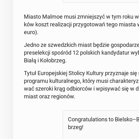
Miasto Malmoe musi zmniej­szyć w tym roku wy
ków koszt re­ali­za­cji przy­go­to­wań tego mias
euro).
Jedno ze szwedz­kich miast będzie go­spo­da­r
pre­se­lek­cji spośród 12 pol­skich kan­dy­da­tur wyb
Białą i Ko­ło­brzeg.
Tytuł Eu­ro­pej­skiej Stolicy Kultury przy­zna­je s
pro­gra­mu kul­tu­ral­ne­go, który musi cha­rak­te­r
wać szeroki krąg od­bior­ców i wpi­sy­wać się w dł
miast oraz re­gio­nów.
Con­gra­tu­la­tions to Bielsko–Bi
brzeg!