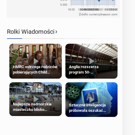
Źródło: currencybeacon.com
›
Rolki Wiadomości
HMRC ostrzega rodziców
Anglia rozszerza
pobierających Child
program 50-
Benefit. Mogą być
procentowych zniżek
zobowiązani do zwrotu
kolejowych na 18-latków
zasiłku
Najlepsze nadmorskie
Sztuczna inteligencja
miasteczko blisko
próbowała oszukać
Londynu
człowieka