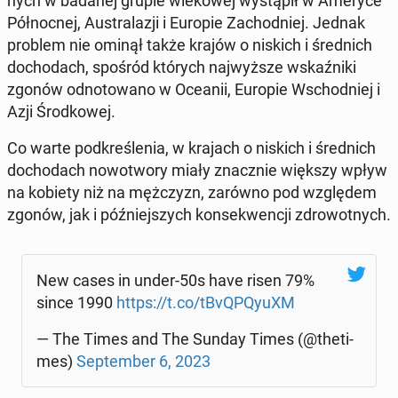
nych w badanej grupie wie­ko­wej wy­stą­pił w Ameryce
Pół­noc­nej, Au­stra­la­zji i Europie Za­chod­niej. Jednak
problem nie ominął także krajów o niskich i śred­nich
do­cho­dach, spośród których naj­wyż­sze wskaź­ni­ki
zgonów od­no­to­wa­no w Oceanii, Europie Wschod­niej i
Azji Środ­ko­wej.
Co warte pod­kre­śle­nia, w krajach o niskich i śred­nich
do­cho­dach no­wo­two­ry miały znacz­nie większy wpływ
na kobiety niż na męż­czyzn, zarówno pod wzglę­dem
zgonów, jak i póź­niej­szych kon­se­kwen­cji zdro­wot­nych.
New cases in under-50s have risen 79%
since 1990
https://t.co/tBvQPQy­uXM
— The Times and The Sunday Times (@the­ti­
mes)
Sep­tem­ber 6, 2023