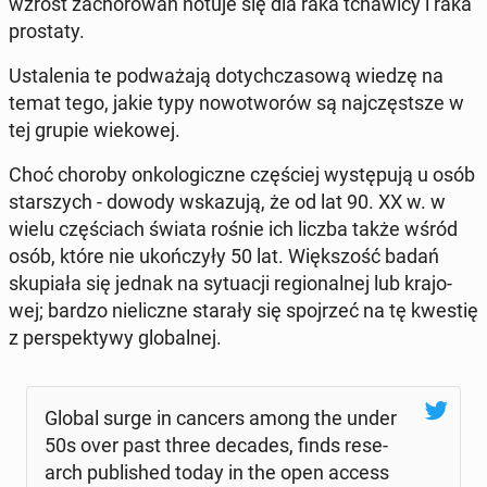
wzrost za­cho­ro­wań notuje się dla raka tcha­wi­cy i raka
pro­sta­ty.
Usta­le­nia te pod­wa­ża­ją do­tych­cza­so­wą wiedzę na
temat tego, jakie typy no­wo­two­rów są naj­częst­sze w
tej grupie wie­ko­wej.
Choć choroby on­ko­lo­gicz­ne czę­ściej wy­stę­pu­ją u osób
star­szych - dowody wska­zu­ją, że od lat 90. XX w. w
wielu czę­ściach świata rośnie ich liczba także wśród
osób, które nie ukoń­czy­ły 50 lat. Więk­szość badań
sku­pia­ła się jednak na sy­tu­acji re­gio­nal­nej lub kra­jo­
wej; bardzo nie­licz­ne starały się spoj­rzeć na tę kwestię
z per­spek­ty­wy glo­bal­nej.
Global surge in cancers among the under
50s over past three decades, finds re­se­
arch pu­bli­shed today in the open access