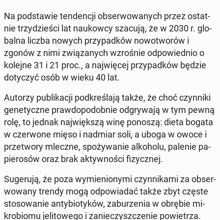
Na pod­sta­wie ten­den­cji ob­ser­wo­wa­nych przez ostat­
nie trzy­dzie­ści lat na­ukow­cy szacują, że w 2030 r. glo­
bal­na liczba nowych przy­pad­ków no­wo­two­rów i
zgonów z nimi zwią­za­nych wzro­śnie od­po­wied­nio o
kolejne 31 i 21 proc., a naj­wię­cej przy­pad­ków będzie
do­ty­czyć osób w wieku 40 lat.
Autorzy pu­bli­ka­cji pod­kre­śla­ją także, że choć czyn­ni­ki
ge­ne­tycz­ne praw­do­po­dob­nie od­gry­wa­ją w tym pewną
rolę, to jednak naj­więk­szą winę ponoszą: dieta bogata
w czer­wo­ne mięso i nadmiar soli, a uboga w owoce i
prze­two­ry mleczne, spo­ży­wa­nie al­ko­ho­lu, palenie pa­
pie­ro­sów oraz brak ak­tyw­no­ści fi­zycz­nej.
Su­ge­ru­ją, że poza wy­mie­nio­ny­mi czyn­ni­ka­mi za ob­ser­
wo­wa­ny trendy mogą od­po­wia­dać także zbyt częste
sto­so­wa­nie an­ty­bio­ty­ków, za­bu­rze­nia w obrębie mi­
kro­bio­mu je­li­to­we­go i za­nie­czysz­cze­nie po­wie­trza.