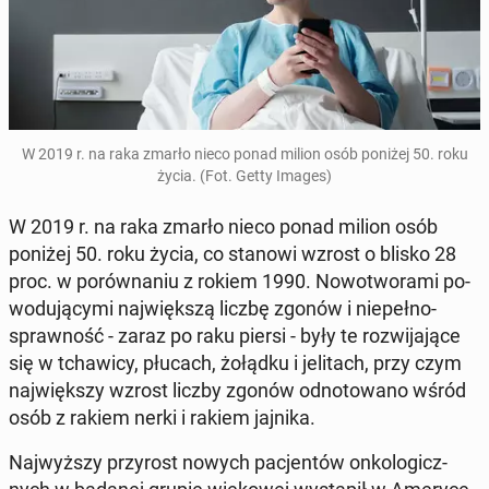
W 2019 r. na raka zmarło nieco ponad milion osób poniżej 50. roku
życia. (Fot. Getty Images)
W 2019 r. na raka zmarło nieco ponad milion osób
poniżej 50. roku życia, co stanowi wzrost o blisko 28
proc. w po­rów­na­niu z rokiem 1990. No­wo­two­ra­mi po­
wo­du­ją­cy­mi naj­więk­szą liczbę zgonów i nie­peł­no­
spraw­ność - zaraz po raku piersi - były te roz­wi­ja­ją­ce
się w tcha­wi­cy, płucach, żołądku i je­li­tach, przy czym
naj­więk­szy wzrost liczby zgonów od­no­to­wa­no wśród
osób z rakiem nerki i rakiem jajnika.
Naj­wyż­szy przy­rost nowych pa­cjen­tów on­ko­lo­gicz­