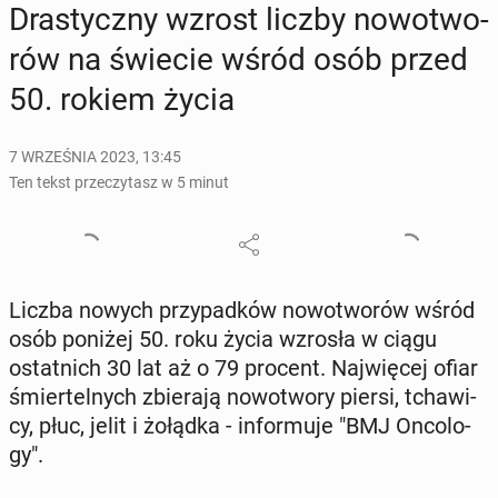
Dra­stycz­ny wzrost liczby no­wo­two­
rów na świecie wśród osób przed
50. rokiem życia
7 WRZEŚNIA 2023, 13:45
Ten tekst przeczytasz w 5 minut
Liczba nowych przy­pad­ków no­wo­two­rów wśród
osób poniżej 50. roku życia wzrosła w ciągu
ostat­nich 30 lat aż o 79 procent. Naj­wię­cej ofiar
śmier­tel­nych zbie­ra­ją no­wo­two­ry piersi, tcha­wi­
cy, płuc, jelit i żołądka - in­for­mu­je "BMJ On­co­lo­
gy".