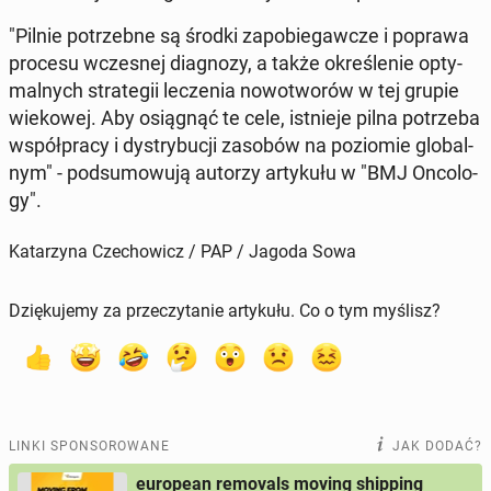
"Pilnie po­trzeb­ne są środki za­po­bie­gaw­cze i poprawa
procesu wcze­snej dia­gno­zy, a także okre­śle­nie opty­
mal­nych stra­te­gii le­cze­nia no­wo­two­rów w tej grupie
wie­ko­wej. Aby osią­gnąć te cele, ist­nie­je pilna po­trze­ba
współ­pra­cy i dys­try­bu­cji zasobów na po­zio­mie glo­bal­
nym" - pod­su­mo­wu­ją autorzy ar­ty­ku­łu w "BMJ On­co­lo­
gy".
Katarzyna Czechowicz / PAP / Jagoda Sowa
Dziękujemy za przeczytanie artykułu. Co o tym myślisz?
LINKI SPONSOROWANE
JAK DODAĆ?
european removals moving shipping