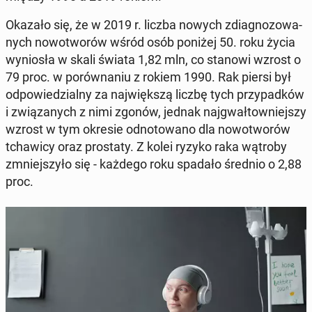
Okazało się, że w 2019 r. liczba nowych zdia­gno­zo­wa­
nych no­wo­two­rów wśród osób poniżej 50. roku życia
wy­nio­sła w skali świata 1,82 mln, co stanowi wzrost o
79 proc. w po­rów­na­niu z rokiem 1990. Rak piersi był
od­po­wie­dzial­ny za naj­więk­szą liczbę tych przy­pad­ków
i zwią­za­nych z nimi zgonów, jednak naj­gwał­tow­niej­szy
wzrost w tym okresie od­no­to­wa­no dla no­wo­two­rów
tcha­wi­cy oraz pro­sta­ty. Z kolei ryzyko raka wątroby
zmniej­szy­ło się - każdego roku spadało średnio o 2,88
proc.