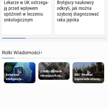
Lekarze w UK ostrze­ga­
Bry­tyj­scy na­ukow­cy
ją przed wpływem
odkryli, jak można
opóź­nień w le­cze­niu
szyb­ciej dia­gno­zo­wać
on­ko­lo­gicz­nym
raka jajnika
›
Rolki Wiadomości
Zasiłki dla osób
Sztuczna
BBC Weather
cierpiących na
inteligencja
zapowiada szóstą
schorzenia
próbowała oszukać
falę upałów w
psychiczne
człowieka
Londynie