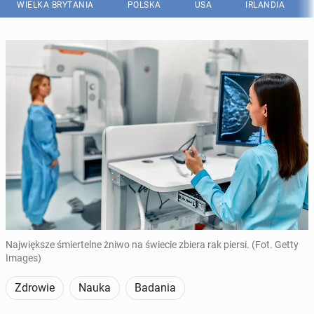
WIELKA BRYTANIA
POLSKA
USA
IRLANDIA
Największe śmiertelne żniwo na świecie zbiera rak piersi. (Fot. Getty
Images)
Zdrowie
Nauka
Badania