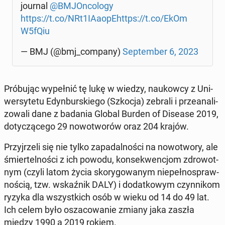
journal
@BMJOn­co­lo­gy
https://t.co/NRt1IAaopE
https://t.co/EkOm
W5fQiu
— BMJ (@bmj_company)
Sep­tem­ber 6, 2023
Pró­bu­jąc wy­peł­nić tę lukę w wiedzy, na­ukow­cy z Uni­
wer­sy­te­tu Edyn­bur­skie­go (Szkocja) zebrali i prze­ana­li­
zo­wa­li dane z badania Global Burden of Disease 2019,
do­ty­czą­ce­go 29 no­wo­two­rów oraz 204 krajów.
Przyj­rze­li się nie tylko za­pa­dal­no­ści na no­wo­two­ry, ale
śmier­tel­no­ści z ich powodu, kon­se­kwen­cjom zdro­wot­
nym (czyli latom życia sko­ry­go­wa­nym nie­peł­no­spraw­
no­ścią, tzw. wskaź­nik DALY) i do­dat­ko­wym czyn­ni­kom
ryzyka dla wszyst­kich osób w wieku od 14 do 49 lat.
Ich celem było osza­co­wa­nie zmiany jaka zaszła
między 1990 a 2019 rokiem.