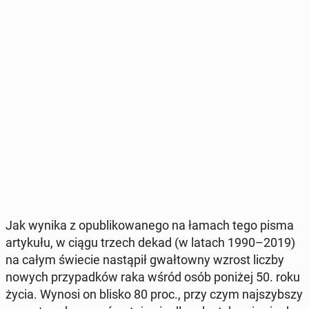
Jak wynika z opu­bli­ko­wa­ne­go na łamach tego pisma
ar­ty­ku­łu, w ciągu trzech dekad (w latach 1990–2019)
na całym świecie na­stą­pił gwał­tow­ny wzrost liczby
nowych przy­pad­ków raka wśród osób poniżej 50. roku
życia. Wynosi on blisko 80 proc., przy czym naj­szyb­szy