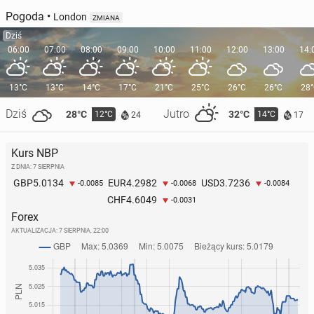
Pogoda
•
London
ZMIANA
Dziś
06:00
07:00
08:00
09:00
10:00
11:00
12:00
13:00
14:
13°C
13°C
14°C
17°C
21°C
25°C
26°C
26°C
28
Dziś
Jutro
28°C
32°C
12°C
14°C
24
17
Kurs NBP
Z DNIA: 7 SIERPNIA
5.0134
4.2982
3.7236
GBP
EUR
USD
-0.0085
-0.0068
-0.0084
4.6049
CHF
-0.0031
Forex
AKTUALIZACJA:
7 SIERPNIA, 22:00