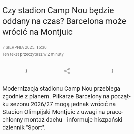
Czy stadion Camp Nou będzie
oddany na czas? Bar­ce­lo­na może
wrócić na Mon­tju­ic
7 SIERPNIA 2025, 16:30
Ten tekst przeczytasz w 2 minuty
Mo­der­ni­za­cja sta­dio­nu Camp Nou prze­bie­ga
zgodnie z planem. Pił­ka­rze Bar­ce­lo­ny na po­cząt­
ku sezonu 2026/27 mogą jednak wrócić na
Stadion Olim­pij­ski Mon­tju­ic z uwagi na pra­co­
chłon­ny montaż dachu - in­for­mu­je hisz­pań­ski
dzien­nik "Sport".