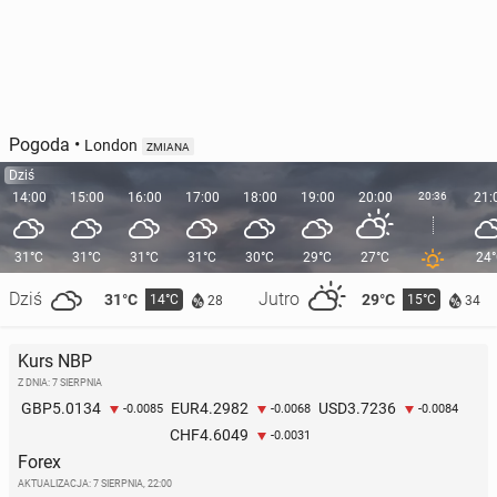
Pogoda
•
London
ZMIANA
Dziś
14:00
15:00
16:00
17:00
18:00
19:00
20:00
20:36
21:
31°C
31°C
31°C
31°C
30°C
29°C
27°C
24
Dziś
Jutro
31°C
29°C
14°C
15°C
28
34
Kurs NBP
Z DNIA: 7 SIERPNIA
5.0134
4.2982
3.7236
GBP
EUR
USD
-0.0085
-0.0068
-0.0084
4.6049
CHF
-0.0031
Forex
AKTUALIZACJA:
7 SIERPNIA, 22:00