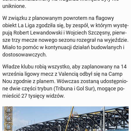
unik­nio­ne.
W związku z pla­no­wa­nym po­wro­tem na flagowy
obiekt La Liga zgo­dzi­ła się, by zespół, w którym wy­stę­
pu­ją Robert Le­wan­dow­ski i Woj­ciech Szczę­sny, pierw­
sze trzy mecze nowego sezonu ro­ze­grał na wy­jeź­dzie.
Miało to pomóc w kon­ty­nu­acji działań bu­dow­la­nych i
do­sto­so­waw­czych.
Władze klubu robią wszyst­ko, aby za­pla­no­wa­ny na 14
wrze­śnia ligowy mecz z Va­len­cią odbył się na Camp
Nou zgodnie z planem. Wówczas zostaną udo­stęp­nio­
ne dwie części trybun (Tribuna i Gol Sur), mogące po­
mie­ścić 27 tysięcy widzów.