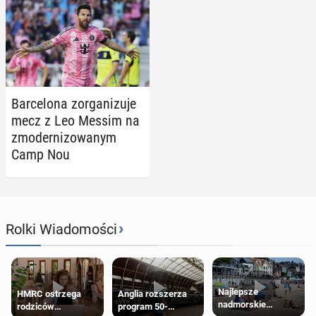
Bar­ce­lo­na zor­ga­ni­zu­je
mecz z Leo Messim na
zmo­der­ni­zo­wa­nym
Camp Nou
›
Rolki Wiadomości
Najlepsze
HMRC ostrzega
Anglia rozszerza
nadmorskie
rodziców
program 50-