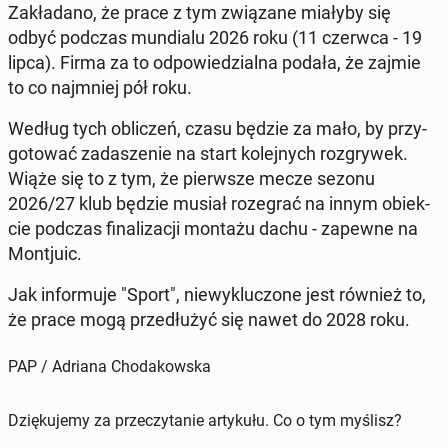
Za­kła­da­no, że prace z tym zwią­za­ne miałyby się
odbyć podczas mun­dia­lu 2026 roku (11 czerwca - 19
lipca). Firma za to od­po­wie­dzial­na podała, że zajmie
to co naj­mniej pół roku.
Według tych ob­li­czeń, czasu będzie za mało, by przy­
go­to­wać za­da­sze­nie na start ko­lej­nych roz­gry­wek.
Wiąże się to z tym, że pierw­sze mecze sezonu
2026/27 klub będzie musiał ro­ze­grać na innym obiek­
cie podczas fi­na­li­za­cji montażu dachu - zapewne na
Mon­tju­ic.
Jak in­for­mu­je "Sport", nie­wy­klu­czo­ne jest również to,
że prace mogą prze­dłu­żyć się nawet do 2028 roku.
PAP / Adriana Chodakowska
Dziękujemy za przeczytanie artykułu. Co o tym myślisz?