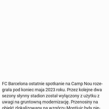
FC Bar­ce­lo­na ostat­nie spo­tka­nie na Camp Nou ro­ze­
gra­ła pod koniec maja 2023 roku. Przez kolejne dwa
sezony słynny stadion został wy­łą­czo­ny z użytku z
uwagi na grun­tow­ną mo­der­ni­za­cję. Prze­no­si­ny na
obiekt zlo­ka­li­zo­wa­ny na wzgórzu Mon­tju­ic były nie­