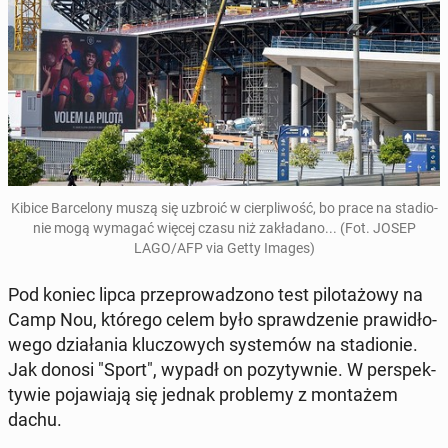
Kibice Bar­ce­lo­ny muszą się uzbroić w cier­pli­wość, bo prace na sta­dio­
nie mogą wymagać więcej czasu niż za­kła­da­no... (Fot. JOSEP
LAGO/AFP via Getty Images)
Pod koniec lipca prze­pro­wa­dzo­no test pi­lo­ta­żo­wy na
Camp Nou, którego celem było spraw­dze­nie pra­wi­dło­
we­go dzia­ła­nia klu­czo­wych sys­te­mów na sta­dio­nie.
Jak donosi "Sport", wypadł on po­zy­tyw­nie. W per­spek­
ty­wie po­ja­wia­ją się jednak pro­ble­my z mon­ta­żem
dachu.