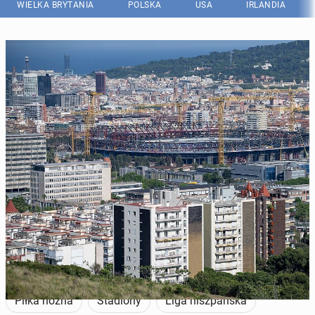
WIELKA BRYTANIA
POLSKA
USA
IRLANDIA
Stadion Camp Nou w Barcelonie wciąż jest modernizowany. (Fot.
JOSEP LAGO/AFP via Getty Images)
Piłka nożna
Stadiony
Liga hiszpańska