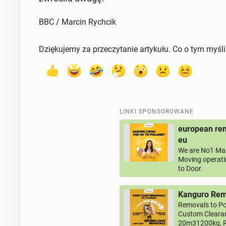
BBC / Marcin Rychcik
Dziękujemy za przeczytanie artykułu. Co o tym myśl
LINKI SPONSOROWANE
european rem
eu
We are No1 Man
Moving operati
to Door.
Kanguro Remo
Removals to Po
Custom Clearan
20m31200kg, R