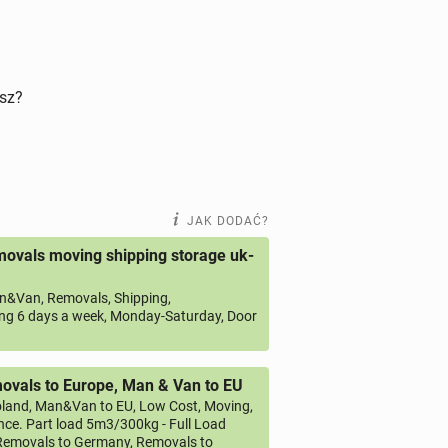
isz?
JAK DODAĆ?
ovals moving shipping storage uk-
&Van, Removals, Shipping,
ng 6 days a week, Monday-Saturday, Door
vals to Europe, Man & Van to EU
land, Man&Van to EU, Low Cost, Moving,
ce. Part load 5m3/300kg - Full Load
emovals to Germany, Removals to