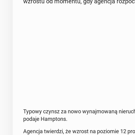
wzrostu od momentu, gdy agencja roz­po­c
Typowy czynsz za nowo wy­naj­mo­wa­ną nie­ru­c
podaje Hamp­tons.
Agencja twier­dzi, że wzrost na po­zio­mie 12 pr