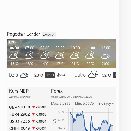
Pogoda
•
London
ZMIANA
Dziś
06:00
07:00
08:00
09:00
10:00
11:00
12:00
13:00
13°C
13°C
14°C
17°C
21°C
25°C
26°C
26°C
Dziś
Jutro
28°C
32°C
12°C
14°C
24
Kurs NBP
Forex
Z DNIA: 7 SIERPNIA
AKTUALIZACJA:
7 SIERPNIA, 22:00
5.0134
GBP
-0.0085
4.2982
EUR
-0.0068
3.7236
USD
-0.0084
4.6049
CHF
-0.0031