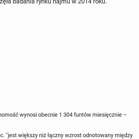
zę­ła badania rynku najmu w 2014 roku.
ho­mość wynosi obecnie 1 304 funtów mie­sięcz­nie –
oc. "jest większy niż łączny wzrost od­no­to­wa­ny między