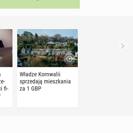
a
Władze Korn­wa­lii
e­
sprze­da­ją miesz­ka­nia
i fi­
za 1 GBP
w