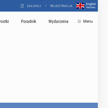
English
•
ZALOGUJ
REJESTRACJA
Version
ostki
Poradnik
Wydarzenia
Menu