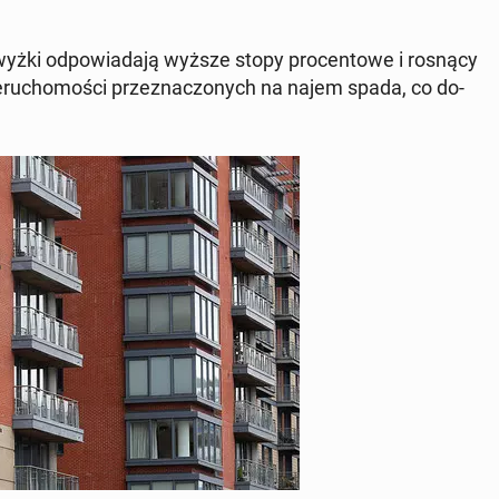
yż­ki od­po­wia­da­ją wyższe stopy pro­cen­to­we i rosnący
u­cho­mo­ści prze­zna­czo­nych na najem spada, co do­