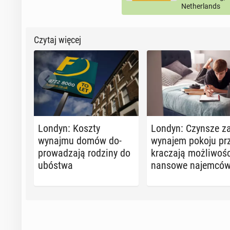
Netherlands
Czytaj więcej
Londyn: Koszty
Londyn: Czynsze z
wynajmu domów do­
wynajem pokoju prz
pro­wa­dza­ją rodziny do
kra­cza­ją moż­li­wo­śc
ubóstwa
nan­so­we na­jem­có