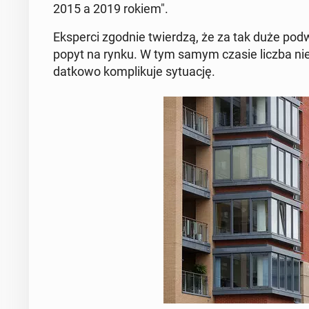
2015 a 2019 rokiem".
Eks­per­ci zgodnie twier­dzą, że za tak duże pod­w
popyt na rynku. W tym samym czasie liczba nie­r
dat­ko­wo kom­pli­ku­je sy­tu­ację.