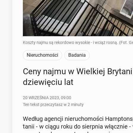
Koszty najmu są rekordowo wysokie - i wciąż rosną. (Fot. G
Nieruchomości
Badania
Ceny najmu w Wiel­kiej Bry­ta­
dzie­wię­ciu lat
20 WRZEŚNIA 2023, 09:00
Ten tekst przeczytasz w 2 minuty
Według agencji nie­ru­cho­mo­ści Hamp­tons
ta­nii - w ciągu roku do sierp­nia włącz­nie