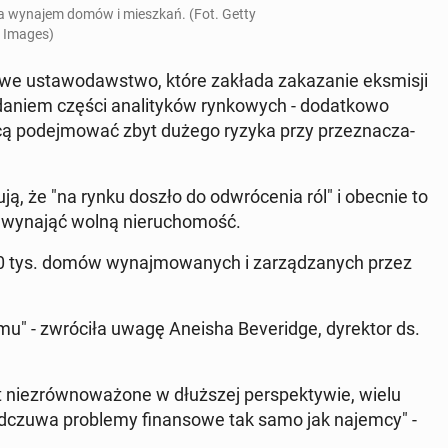
za wynajem domów i miesz­kań. (Fot. Getty
Images)
e usta­wo­daw­stwo, które zakłada za­ka­za­nie eks­mi­sji
zdaniem części ana­li­ty­ków ryn­ko­wych - do­dat­ko­wo
cą po­dej­mo­wać zbyt dużego ryzyka przy prze­zna­cza­
ją, że "na rynku doszło do od­wró­ce­nia ról" i obecnie to
o wynająć wolną nie­ru­cho­mość.
0 tys. domów wy­naj­mo­wa­nych i za­rzą­dza­nych przez
- zwró­ci­ła uwagę Aneisha Be­ve­rid­ge, dy­rek­tor ds.
­zrów­no­wa­żo­ne w dłuż­szej per­spek­ty­wie, wielu
mi odczuwa pro­ble­my fi­nan­so­we tak samo jak najemcy" -