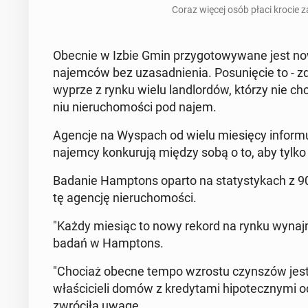
Coraz więcej osób płaci krocie 
Obecnie w Izbie Gmin przy­go­to­wy­wa­ne jest now
na­jem­ców bez uza­sad­nie­nia. Po­su­nię­cie to - 
wyprze z rynku wielu lan­dlor­dów, którzy nie ch
niu nie­ru­cho­mo­ści pod najem.
Agencje na Wyspach od wielu mie­się­cy in­for­mu­
najemcy kon­ku­ru­ją między sobą o to, aby tylk
Badanie Hamp­tons oparto na sta­ty­sty­kach z 9
tę agencję nie­ru­cho­mo­ści.
"Każdy miesiąc to nowy rekord na rynku wynajmu" 
badań w Hamp­tons.
"Chociaż obecne tempo wzrostu czyn­szów jest nie
wła­ści­cie­li domów z kre­dy­ta­mi hi­po­tecz­ny­
zwró­ci­ła uwagę.