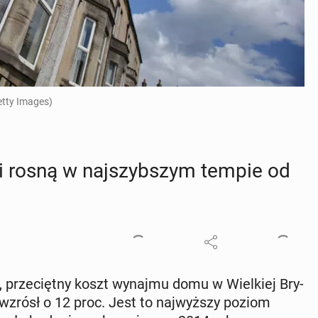
etty Images)
nii rosną w naj­szyb­szym tempie od
, prze­cięt­ny koszt wynajmu domu w Wiel­kiej Bry­
 - wzrósł o 12 proc. Jest to naj­wyż­szy poziom