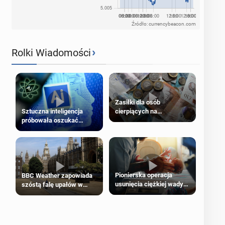
Źródło: currencybeacon.com
›
Rolki Wiadomości
Zasiłki dla osób
cierpiących na
Sztuczna inteligencja
schorzenia psychiczne
próbowała oszukać
człowieka
Pionierska operacja
BBC Weather zapowiada
usunięcia ciężkiej wady
szóstą falę upałów w
wrodzonej płodu w łonie
Londynie
matki