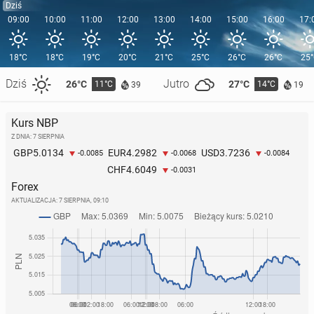
Dziś
09:00
10:00
11:00
12:00
13:00
14:00
15:00
16:00
17:
18°C
18°C
19°C
20°C
21°C
25°C
26°C
26°C
25
Dziś
Jutro
26°C
27°C
11°C
14°C
39
19
Kurs NBP
Z DNIA: 7 SIERPNIA
5.0134
4.2982
3.7236
GBP
EUR
USD
-0.0085
-0.0068
-0.0084
4.6049
CHF
-0.0031
Forex
AKTUALIZACJA:
7 SIERPNIA, 09:10