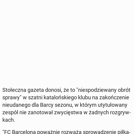
Sto­łecz­na gazeta donosi, że to "nie­spo­dzie­wa­ny obrót
sprawy" w szatni ka­ta­loń­skie­go klubu na za­koń­cze­nie
nie­uda­ne­go dla Barcy sezonu, w którym uty­tu­ło­wa­ny
zespół nie za­no­to­wał zwy­cię­stwa w żadnych roz­gryw­
kach.
"FC Bar­ce­lo­na po­waż­nie rozważa spro­wa­dze­nie pił­ka­