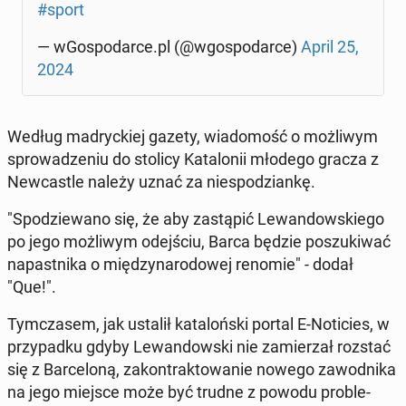
#sport
— wGo­spo­dar­ce.pl (@wgo­spo­dar­ce)
April 25,
2024
Według ma­dryc­kiej gazety, wia­do­mość o moż­li­wym
spro­wa­dze­niu do stolicy Ka­ta­lo­nii młodego gracza z
New­ca­stle należy uznać za nie­spo­dzian­kę.
"Spo­dzie­wa­no się, że aby za­stą­pić Le­wan­dow­skie­go
po jego moż­li­wym odej­ściu, Barca będzie po­szu­ki­wać
na­past­ni­ka o mię­dzy­na­ro­do­wej renomie" - dodał
"Que!".
Tym­cza­sem, jak ustalił ka­ta­loń­ski portal E-No­ti­cies, w
przy­pad­ku gdyby Le­wan­dow­ski nie za­mie­rzał rozstać
się z Bar­ce­lo­ną, za­kon­trak­to­wa­nie nowego za­wod­ni­ka
na jego miejsce może być trudne z powodu pro­ble­