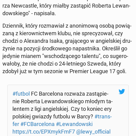
rza New­ca­stle, który miałby za­stą­pić Roberta Le­wan­
dow­skie­go" - na­pi­sa­ła.
Dzien­nik, który roz­ma­wiał z ano­ni­mo­wą osobą po­wią­
za­ną z kie­row­nic­twem klubu, nie spre­cy­zo­wał, czy
chodzi o Ale­xan­dra Isaka, gra­ją­ce­go w an­giel­skiej dru­
ży­nie na pozycji środ­ko­we­go na­past­ni­ka. Okre­ślił go
jedynie mianem "wscho­dzą­ce­go talentu", co su­ge­ro­
wa­ło­by, że nie chodzi o 24-let­nie­go Szweda, który
zdobył już w tym sezonie w Premier League 17 goli.
#futbol
FC Bar­ce­lo­na rozważa za­stą­pie­
nie Roberta Le­wan­dow­skie­go młodym ta­
len­tem z ligi an­giel­skiej. Czy to koniec ery
pol­skiej gwiazdy futbolu w Barcy?
#trans­
fer
#FCBar­ce­lo­na
#Le­wan­dow­ski
https://t.co/EPXmykFmF7
@lewy_of­fi­cial