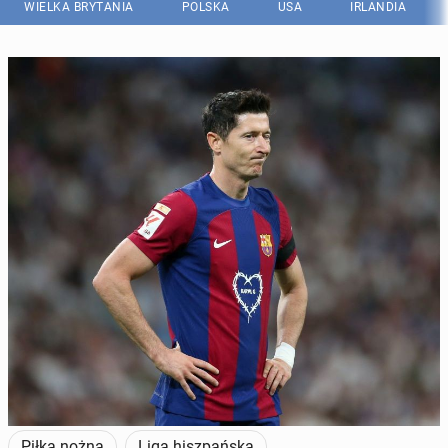
WIELKA BRYTANIA
POLSKA
USA
IRLANDIA
Czy Lewandowski zostanie w Barcelonie, czy zostanie sprzedany
przez klub, by mieć pieniądze na mającego go zastąpić zawodnika?...
(Fot. Getty Images)
Piłka nożna
Liga hiszpańska