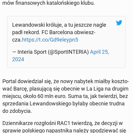
mów fi­nan­so­wych ka­ta­loń­skie­go klubu.
Le­wan­dow­ski króluje, a tu jeszcze nagle
padł rekord. FC Bar­ce­lo­na ob­wiesz­
cza.
https://t.co/Gd9eleypn5
— Interia Sport (@Spor­tIN­TE­RIA)
April 25,
2024
Portal do­wie­dział się, że nowy nabytek miałby kosz­to­
wać Barcę, pla­su­ją­cą się obecnie w La Liga na drugim
miejscu, około 60 mln euro. Suma ta, jak twier­dzi, bez
sprze­da­nia Le­wan­dow­skie­go byłaby obecnie trudna
do zdo­by­cia.
Dzien­ni­ka­rze roz­gło­śni RAC1 twier­dzą, że decyzji w
sprawie pol­skie­go na­past­ni­ka należy spo­dzie­wać się