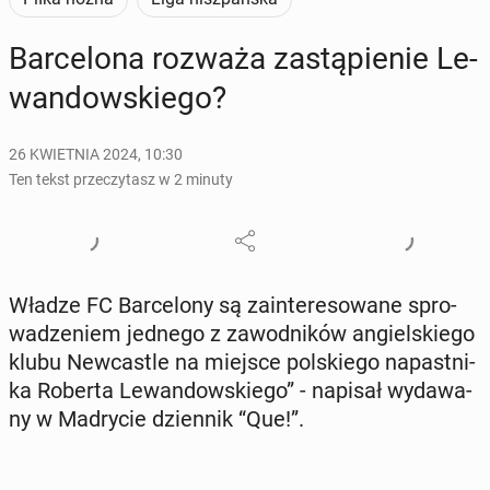
Bar­ce­lo­na rozważa za­stą­pie­nie Le­
wan­dow­skie­go?
26 KWIETNIA 2024, 10:30
Ten tekst przeczytasz w 2 minuty
Władze FC Bar­ce­lo­ny są za­in­te­re­so­wa­ne spro­
wa­dze­niem jednego z za­wod­ni­ków an­giel­skie­go
klubu New­ca­stle na miejsce pol­skie­go na­past­ni­
ka Roberta Le­wan­dow­skie­go” - napisał wy­da­wa­
ny w Ma­dry­cie dzien­nik “Que!”.