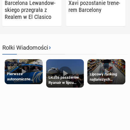
Bar­ce­lo­na Le­wan­dow­
Xavi po­zo­sta­nie tre­ne­
skie­go prze­gra­ła z
rem Bar­ce­lo­ny
Realem w El Clasico
›
Rolki Wiadomości
Pierwsze
Lipcowy ranking
Liczba pasażerów
autonomiczne
najtańszych
Ryanair w lipcu
Ubery pojawią się
supermarketów
pobiła rekord
w Londynie jeszcze
tego lata