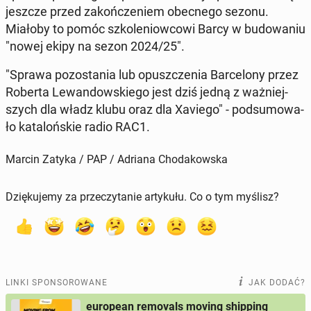
jeszcze przed za­koń­cze­niem obec­ne­go sezonu.
Miałoby to pomóc szko­le­niow­co­wi Barcy w bu­do­wa­niu
"nowej ekipy na sezon 2024/25".
"Sprawa po­zo­sta­nia lub opusz­cze­nia Bar­ce­lo­ny przez
Roberta Le­wan­dow­skie­go jest dziś jedną z waż­niej­
szych dla władz klubu oraz dla Xaviego" - pod­su­mo­wa­
ło ka­ta­loń­skie radio RAC1.
Marcin Zatyka / PAP / Adriana Chodakowska
Dziękujemy za przeczytanie artykułu. Co o tym myślisz?
LINKI SPONSOROWANE
JAK DODAĆ?
european removals moving shipping