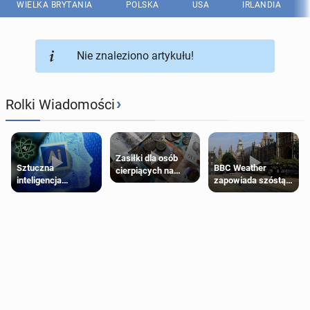
WIELKA BRYTANIA
POLSKA
USA
IRLANDIA
Nie znaleziono artykułu!
›
Rolki Wiadomości
Zasiłki dla osób
Sztuczna
BBC Weather
cierpiących na
inteligencja
zapowiada szóstą
schorzenia
próbowała oszukać
falę upałów w
psychiczne
człowieka
Londynie