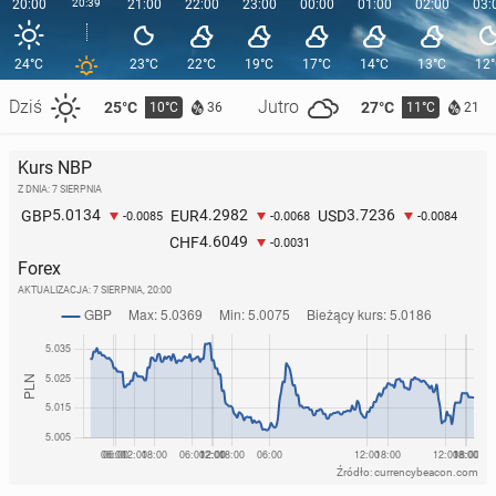
20:00
20:39
21:00
22:00
23:00
00:00
01:00
02:00
03:
24°C
23°C
22°C
19°C
17°C
14°C
13°C
12
Dziś
Jutro
25°C
27°C
10°C
11°C
36
21
Kurs NBP
Z DNIA: 7 SIERPNIA
5.0134
4.2982
3.7236
GBP
EUR
USD
-0.0085
-0.0068
-0.0084
4.6049
CHF
-0.0031
Forex
AKTUALIZACJA:
7 SIERPNIA, 20:00
Źródło: currencybeacon.com