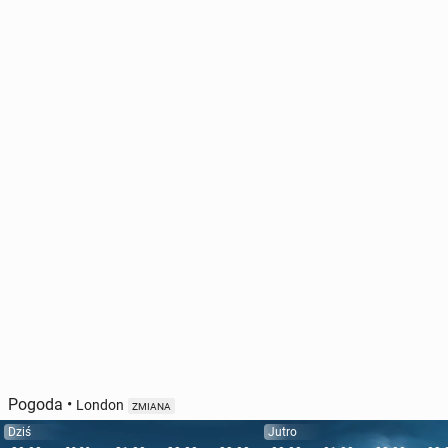
Pogoda
•
London
ZMIANA
Dziś
Jutro