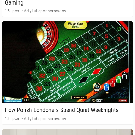
Gaming
15 lipca
• Artykuł sponsorowany
How Polish Lon­do­ners Spend Quiet We­ek­ni­ghts
13 lipca
• Artykuł sponsorowany