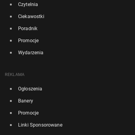
Czytelnia
Ciekawostki
Poradnik
Polska mama w UK stwo­rzy­ła apli­ka­cję, która
pomaga oszczę­dzać na rze­czach dla dzieci
Promocje
3 lipca
• Artykuł sponsorowany
Wydarzenia
REKLAMA
Ogłoszenia
Banery
Promocje
Linki Sponsorowane