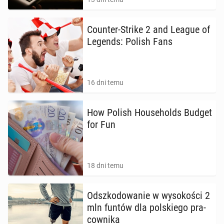
Counter-Strike 2 and League of
Legends: Polish Fans
16 dni temu
How Polish Ho­use­holds Budget
for Fun
18 dni temu
Od­szko­do­wa­nie w wy­so­ko­ści 2
mln funtów dla pol­skie­go pra­
cow­ni­ka