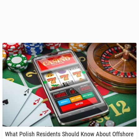
What Polish Re­si­dents Should Know About Of­fsho­re