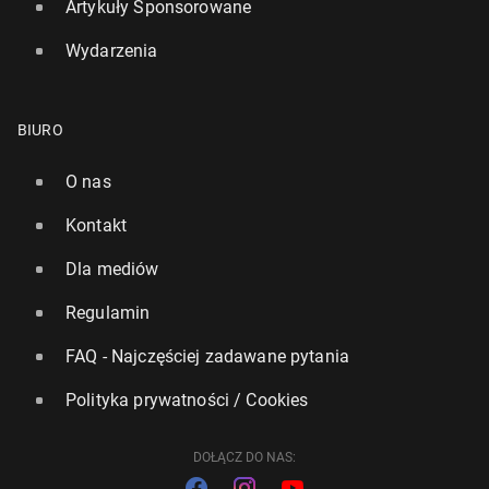
Artykuły Sponsorowane
Poznaj hi­sto­rię por. Bohdana Andersa - pol­skie­go
Wydarzenia
lotnika z czasów II wojny świa­to­wej
110
1 lipca
• John Dekhane
BIURO
O nas
1/22
Kontakt
Dla mediów
Regulamin
FAQ - Najczęściej zadawane pytania
Polityka prywatności / Cookies
DOŁĄCZ DO NAS: