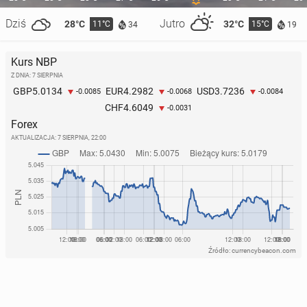
How Poles and Britons Spend on Fun
Dziś
Jutro
28°C
32°C
11°C
15°C
34
19
8 lipca
• Artykuł sponsorowany
Kurs NBP
Z DNIA: 7 SIERPNIA
5.0134
4.2982
3.7236
GBP
EUR
USD
-0.0085
-0.0068
-0.0084
4.6049
CHF
-0.0031
Forex
AKTUALIZACJA:
7 SIERPNIA, 22:00
Źródło: currencybeacon.com
Polak otrzy­mał £600 000 od­szko­do­wa­nia po
wypadku mo­to­cy­klo­wym
6 lipca
• Artykuł sponsorowany