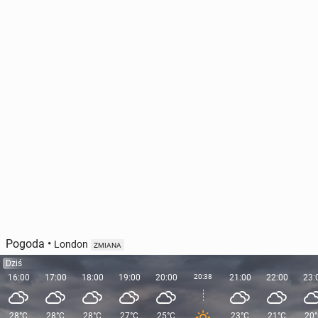
How Polish Ho­use­holds Find Af­for­da­ble Fun in
Britain
10 lipca
• Artykuł sponsorowany
Pogoda
•
London
ZMIANA
Dziś
16:00
17:00
18:00
19:00
20:00
20:38
21:00
22:00
23:
28°C
28°C
28°C
27°C
25°C
23°C
21°C
20