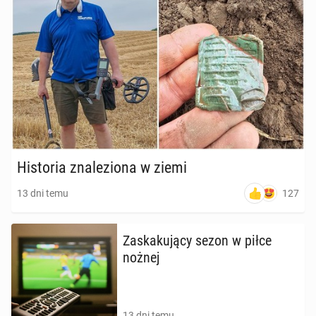
Hi­sto­ria zna­le­zio­na w ziemi
127
13 dni temu
Za­ska­ku­ją­cy sezon w piłce
nożnej
13 dni temu