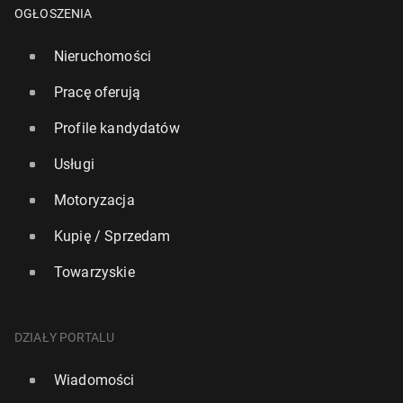
OGŁOSZENIA
Nieruchomości
Pracę oferują
Profile kandydatów
Usługi
GamStop Expla­ined: A Guide for Polish Re­si­dents
Motoryzacja
6 lipca
• Artykuł sponsorowany
Kupię / Sprzedam
Towarzyskie
DZIAŁY PORTALU
Wiadomości