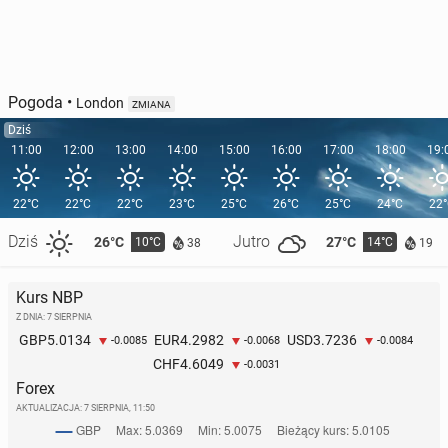
Pogoda
•
London
ZMIANA
Dziś
11:00
12:00
13:00
14:00
15:00
16:00
17:00
18:00
19:
22°C
22°C
22°C
23°C
25°C
26°C
25°C
24°C
22
Dziś
Jutro
26°C
27°C
10°C
14°C
38
19
Kurs NBP
Z DNIA: 7 SIERPNIA
5.0134
4.2982
3.7236
GBP
EUR
USD
-0.0085
-0.0068
-0.0084
4.6049
CHF
-0.0031
Forex
AKTUALIZACJA:
7 SIERPNIA, 11:50