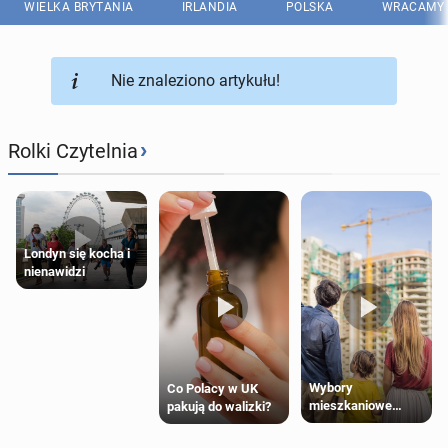
WIELKA BRYTANIA
IRLANDIA
POLSKA
WRACAMY 
Nie znaleziono artykułu!
›
Rolki Czytelnia
Londyn się kocha i
nienawidzi
Wybory
Co Polacy w UK
mieszkaniowe
pakują do walizki?
Polaków 2025