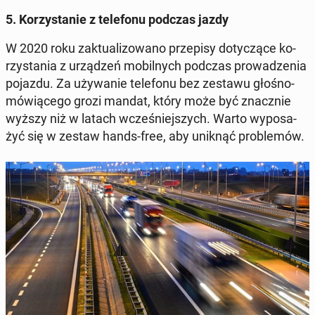
5. Ko­rzy­sta­nie z te­le­fo­nu podczas jazdy
W 2020 roku zak­tu­ali­zo­wa­no prze­pi­sy do­ty­czą­ce ko­
rzy­sta­nia z urzą­dzeń mo­bil­nych podczas pro­wa­dze­nia
pojazdu. Za uży­wa­nie te­le­fo­nu bez zestawu gło­śno­
mó­wią­ce­go grozi mandat, który może być znacz­nie
wyższy niż w latach wcze­śniej­szych. Warto wy­po­sa­
żyć się w zestaw hands-free, aby uniknąć pro­ble­mów.