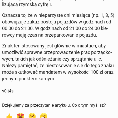
li­zu­ją­cą rzymską cyfrę I.
Oznacza to, że w nie­pa­rzy­ste dni mie­sią­ca (np. 1, 3, 5)
obo­wią­zu­je zakaz postoju po­jaz­dów w go­dzi­nach od
00:00 do 21:00. W go­dzi­nach od 21:00 do 24:00 kie­
row­cy mają czas na prze­par­ko­wa­nie pojazdu.
Znak ten sto­so­wa­ny jest głównie w mia­stach, aby
umoż­li­wić sprawne prze­pro­wa­dze­nie prac po­rząd­ko­
wych, takich jak od­śnie­ża­nie czy sprzą­ta­nie ulic.
Należy pa­mię­tać, że nie­sto­so­wa­nie się do tego znaku
może skut­ko­wać man­da­tem w wy­so­ko­ści 100 zł oraz
jednym punktem karnym.
v0jt4s
Dziękujemy za przeczytanie artykułu. Co o tym myślisz?