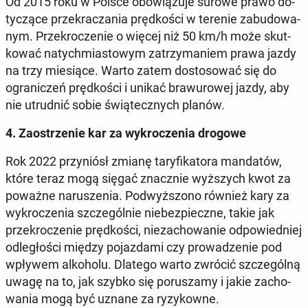
Od 2015 roku w Polsce obo­wią­zu­je surowe prawo do­
ty­czą­ce prze­kra­cza­nia pręd­ko­ści w terenie za­bu­do­wa­
nym. Prze­kro­cze­nie o więcej niż 50 km/h może skut­
ko­wać na­tych­mia­sto­wym za­trzy­ma­niem prawa jazdy
na trzy mie­sią­ce. Warto zatem do­sto­so­wać się do
ogra­ni­czeń pręd­ko­ści i unikać bra­wu­ro­wej jazdy, aby
nie utrud­nić sobie świą­tecz­nych planów.
4. Za­ostrze­nie kar za wy­kro­cze­nia drogowe
Rok 2022 przy­niósł zmianę ta­ry­fi­ka­to­ra man­da­tów,
które teraz mogą sięgać znacz­nie wyż­szych kwot za
poważne na­ru­sze­nia. Pod­wyż­szo­no również kary za
wy­kro­cze­nia szcze­gól­nie nie­bez­piecz­ne, takie jak
prze­kro­cze­nie pręd­ko­ści, nie­za­cho­wa­nie od­po­wied­niej
od­le­gło­ści między po­jaz­da­mi czy pro­wa­dze­nie pod
wpływem al­ko­ho­lu. Dlatego warto zwrócić szcze­gól­ną
uwagę na to, jak szybko się po­ru­sza­my i jakie za­cho­
wa­nia mogą być uznane za ry­zy­kow­ne.