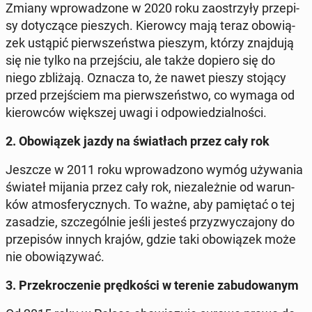
Zmiany wpro­wa­dzo­ne w 2020 roku za­ostrzy­ły prze­pi­
sy do­ty­czą­ce pie­szych. Kie­row­cy mają teraz obo­wią­
zek ustąpić pierw­szeń­stwa pieszym, którzy znaj­du­ją
się nie tylko na przej­ściu, ale także dopiero się do
niego zbli­ża­ją. Oznacza to, że nawet pieszy stojący
przed przej­ściem ma pierw­szeń­stwo, co wymaga od
kie­row­ców więk­szej uwagi i od­po­wie­dzial­no­ści.
2. Obo­wią­zek jazdy na świa­tłach przez cały rok
Jeszcze w 2011 roku wpro­wa­dzo­no wymóg uży­wa­nia
świateł mijania przez cały rok, nie­za­leż­nie od wa­run­
ków at­mos­fe­rycz­nych. To ważne, aby pa­mię­tać o tej
za­sa­dzie, szcze­gól­nie jeśli jesteś przy­zwy­cza­jo­ny do
prze­pi­sów innych krajów, gdzie taki obo­wią­zek może
nie obo­wią­zy­wać.
3. Prze­kro­cze­nie pręd­ko­ści w terenie za­bu­do­wa­nym