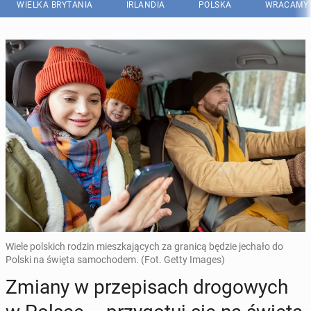
WIELKA BRYTANIA
IRLANDIA
POLSKA
WRACAMY 
Wiele polskich rodzin mieszkających za granicą będzie jechało do
Polski na święta samochodem. (Fot. Getty Images)
Zmiany w prze­pi­sach dro­go­wych