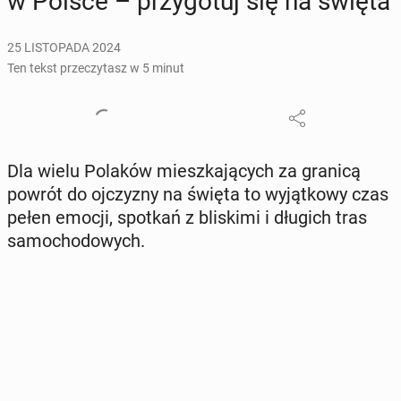
w Polsce – przy­go­tuj się na święta
25 LISTOPADA 2024
Ten tekst przeczytasz w 5 minut
Dla wielu Polaków miesz­ka­ją­cych za granicą
powrót do oj­czy­zny na święta to wy­jąt­ko­wy czas
pełen emocji, spotkań z bli­ski­mi i długich tras
sa­mo­cho­do­wych.