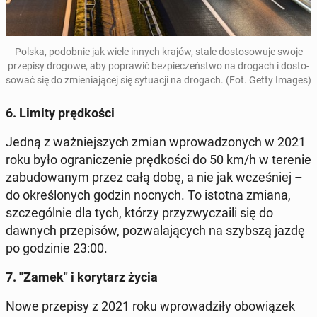
Polska, po­dob­nie jak wiele innych krajów, stale do­sto­so­wu­je swoje
prze­pi­sy drogowe, aby po­pra­wić bez­pie­czeń­stwo na drogach i do­sto­
so­wać się do zmie­nia­ją­cej się sy­tu­acji na drogach. (Fot. Getty Images)
6. Limity pręd­ko­ści
Jedną z waż­niej­szych zmian wpro­wa­dzo­nych w 2021
roku było ogra­ni­cze­nie pręd­ko­ści do 50 km/h w terenie
za­bu­do­wa­nym przez całą dobę, a nie jak wcze­śniej –
do okre­ślo­nych godzin nocnych. To istotna zmiana,
szcze­gól­nie dla tych, którzy przy­zwy­cza­ili się do
dawnych prze­pi­sów, po­zwa­la­ją­cych na szybszą jazdę
po go­dzi­nie 23:00.
7. "Zamek" i ko­ry­tarz życia
Nowe prze­pi­sy z 2021 roku wpro­wa­dzi­ły obo­wią­zek