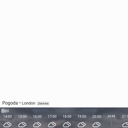
Pogoda
•
London
ZMIANA
Dziś
14:00
15:00
16:00
17:00
18:00
19:00
20:00
20:38
21: