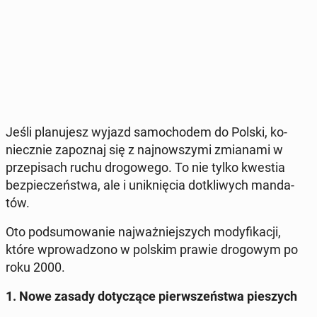
Jeśli pla­nu­jesz wyjazd sa­mo­cho­dem do Polski, ko­
niecz­nie za­po­znaj się z naj­now­szy­mi zmia­na­mi w
prze­pi­sach ruchu dro­go­we­go. To nie tylko kwestia
bez­pie­czeń­stwa, ale i unik­nię­cia do­tkli­wych man­da­
tów.
Oto pod­su­mo­wa­nie naj­waż­niej­szych mo­dy­fi­ka­cji,
które wpro­wa­dzo­no w polskim prawie dro­go­wym po
roku 2000.
1. Nowe zasady do­ty­czą­ce pierw­szeń­stwa pie­szych