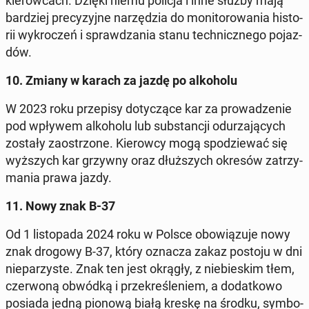
kie­row­cach. Dzięki niemu policja i inne służby mają
bar­dziej pre­cy­zyj­ne na­rzę­dzia do mo­ni­to­ro­wa­nia hi­sto­
rii wy­kro­czeń i spraw­dza­nia stanu tech­nicz­ne­go po­jaz­
dów.
10. Zmiany w karach za jazdę po al­ko­ho­lu
W 2023 roku prze­pi­sy do­ty­czą­ce kar za pro­wa­dze­nie
pod wpływem al­ko­ho­lu lub sub­stan­cji odu­rza­ją­cych
zostały za­ostrzo­ne. Kie­row­cy mogą spo­dzie­wać się
wyż­szych kar grzywny oraz dłuż­szych okresów za­trzy­
ma­nia prawa jazdy.
11. Nowy znak B-37
Od 1 li­sto­pa­da 2024 roku w Polsce obo­wią­zu­je nowy
znak drogowy B-37, który oznacza zakaz postoju w dni
nie­pa­rzy­ste. Znak ten jest okrągły, z nie­bie­skim tłem,
czer­wo­ną obwódką i prze­kre­śle­niem, a do­dat­ko­wo
posiada jedną pionową białą kreskę na środku, sym­bo­