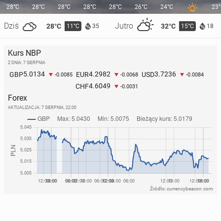
28°C
28°C
28°C
28°C
28°C
26°C
24°C
23
Dziś
Jutro
28°C
32°C
11°C
15°C
35
18
Kurs NBP
Z DNIA: 7 SIERPNIA
5.0134
4.2982
3.7236
GBP
EUR
USD
-0.0085
-0.0068
-0.0084
4.6049
CHF
-0.0031
Forex
AKTUALIZACJA:
7 SIERPNIA, 22:00
Źródło: currencybeacon.com