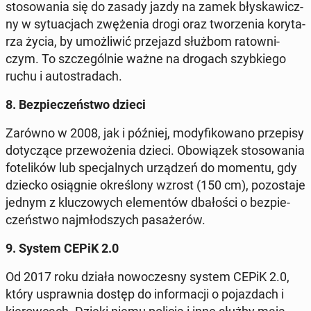
sto­so­wa­nia się do zasady jazdy na zamek bły­ska­wicz­
ny w sy­tu­acjach zwę­że­nia drogi oraz two­rze­nia ko­ry­ta­
rza życia, by umoż­li­wić prze­jazd służbom ra­tow­ni­
czym. To szcze­gól­nie ważne na drogach szyb­kie­go
ruchu i au­to­stra­dach.
8. Bez­pie­czeń­stwo dzieci
Zarówno w 2008, jak i później, mo­dy­fi­ko­wa­no prze­pi­sy
do­ty­czą­ce prze­wo­że­nia dzieci. Obo­wią­zek sto­so­wa­nia
fo­te­li­ków lub spe­cjal­nych urzą­dzeń do momentu, gdy
dziecko osią­gnie okre­ślo­ny wzrost (150 cm), po­zo­sta­je
jednym z klu­czo­wych ele­men­tów dba­ło­ści o bez­pie­
czeń­stwo naj­młod­szych pa­sa­że­rów.
9. System CEPiK 2.0
Od 2017 roku działa no­wo­cze­sny system CEPiK 2.0,
który uspraw­nia dostęp do in­for­ma­cji o po­jaz­dach i