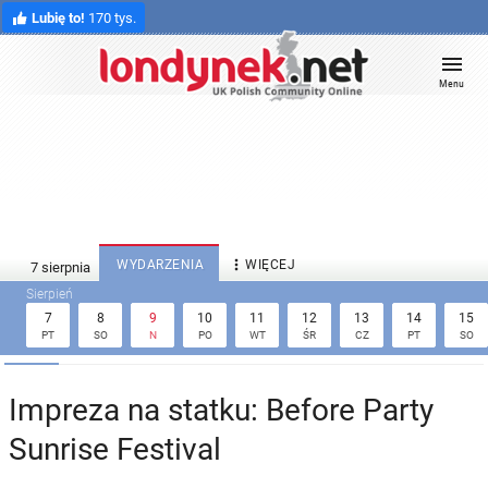
Lubię to!
170 tys.
Menu

WYDARZENIA
WIĘCEJ
7
8
9
10
11
12
13
14
15
PT
SO
N
PO
WT
ŚR
CZ
PT
SO
Impreza na statku: Before Party
Sunrise Festival