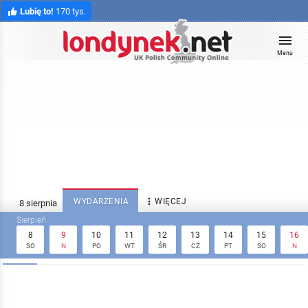
Lubię to!
170 tys.
Menu

WYDARZENIA
WIĘCEJ
8
9
10
11
12
13
14
15
16
SO
N
PO
WT
ŚR
CZ
PT
SO
N