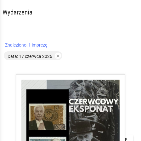
Wydarzenia
Znaleziono: 1 imprezę

Data: 17 czerwca 2026


local_play