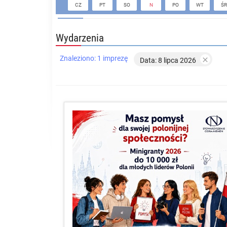
CZ
PT
SO
N
PO
WT
ŚR
Wydarzenia
Znaleziono: 1 imprezę

Data: 8 lipca 2026