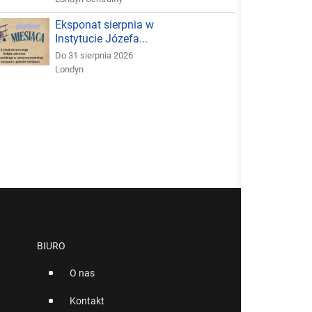
Eksponat sierpnia w
Instytucie Józefa...
Do 31 sierpnia 2026
Londyn
BIURO
O nas
Kontakt