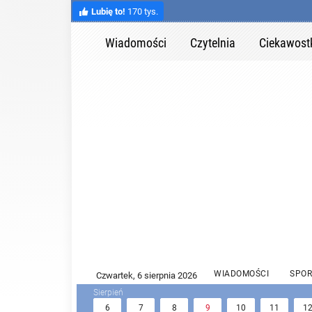
Lubię to!
170 tys.
Wiadomości
Czytelnia
Ciekawost
WIADOMOŚCI
SPOR
6
7
8
9
10
11
1