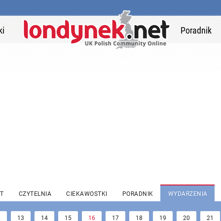
ki
Poradnik
T
CZYTELNIA
CIEKAWOSTKI
PORADNIK
WYDARZENIA
2
13
14
15
16
17
18
19
20
21