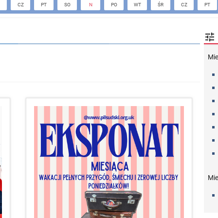
CZ
PT
SO
N
PO
WT
ŚR
CZ
PT

Mi
Mie