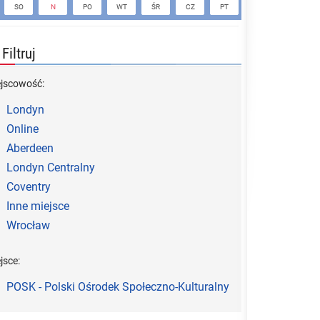
SO
N
PO
WT
ŚR
CZ
PT
SO
N
Filtruj
ejscowość:
Londyn
Online
Aberdeen
Londyn Centralny
Coventry
Inne miejsce
Wrocław
jsce:
POSK - Polski Ośrodek Społeczno-Kulturalny