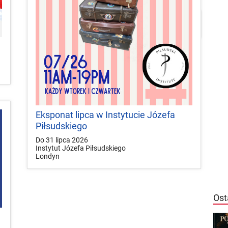


local_play
Plakaty
Mapa
Konkursy
Eksponat lipca w Instytucie Józefa
Piłsudskiego
Do 31 lipca 2026
Instytut Józefa Piłsudskiego
Londyn
Ost