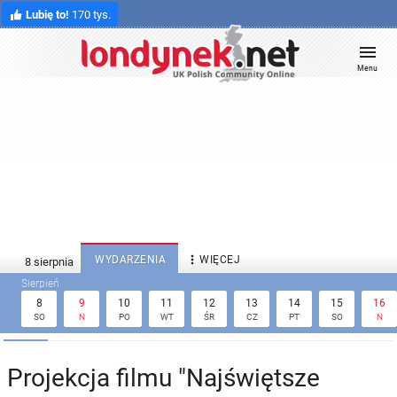
Lubię to!
170 tys.
Menu

WYDARZENIA
WIĘCEJ
8
9
10
11
12
13
14
15
16
SO
N
PO
WT
ŚR
CZ
PT
SO
N
Projekcja filmu "Najświętsze