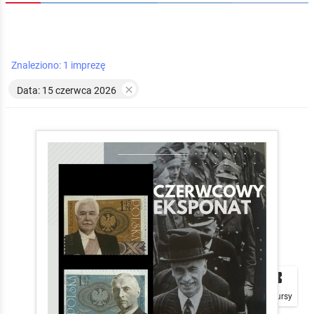
Znaleziono: 1 imprezę

Data: 15 czerwca 2026


local_play
Plakaty
Mapa
Konkursy