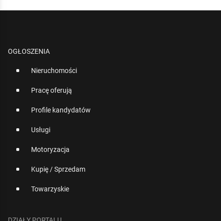
OGŁOSZENIA
Nieruchomości
Pracę oferują
Profile kandydatów
Usługi
Motoryzacja
Kupię / Sprzedam
Towarzyskie
DZIAŁY PORTALU