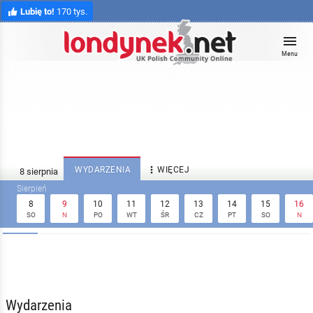
Lubię to!
170 tys.
Menu

WYDARZENIA
WIĘCEJ
8
9
10
11
12
13
14
15
16
SO
N
PO
WT
ŚR
CZ
PT
SO
N
Wydarzenia