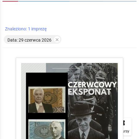
Znaleziono: 1 imprezę

Data: 29 czerwca 2026


local_play
Plakaty
Mapa
Konkursy