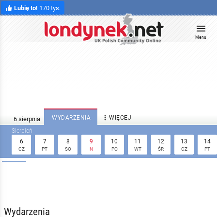
Lubię to!
170 tys.
Menu

WYDARZENIA
WIĘCEJ
6
7
8
9
10
11
12
13
14
CZ
PT
SO
N
PO
WT
ŚR
CZ
PT
Wydarzenia