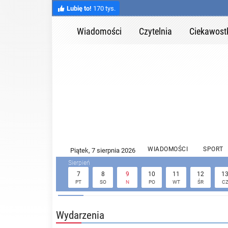
Lubię to!
170 tys.
Wiadomości
Czytelnia
Ciekawost
WIADOMOŚCI
SPORT
7
8
9
10
11
12
1
PT
SO
N
PO
WT
ŚR
C
Wydarzenia