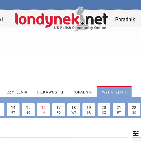
ki
Poradnik
CZYTELNIA
CIEKAWOSTKI
PORADNIK
WYDARZENIA
3
14
15
16
17
18
19
20
21
22
Z
PT
SO
N
PO
WT
ŚR
CZ
PT
SO
