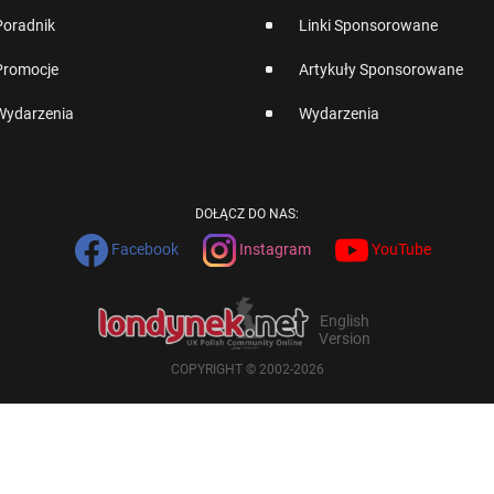
Poradnik
Linki Sponsorowane
Promocje
Artykuły Sponsorowane
Wydarzenia
Wydarzenia
DOŁĄCZ DO NAS:
Facebook
Instagram
YouTube
English
Version
COPYRIGHT © 2002-2026