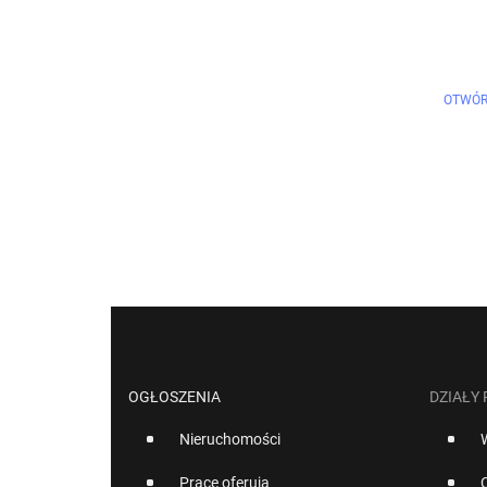
OTWÓR
OGŁOSZENIA
DZIAŁY
Nieruchomości
Pracę oferują