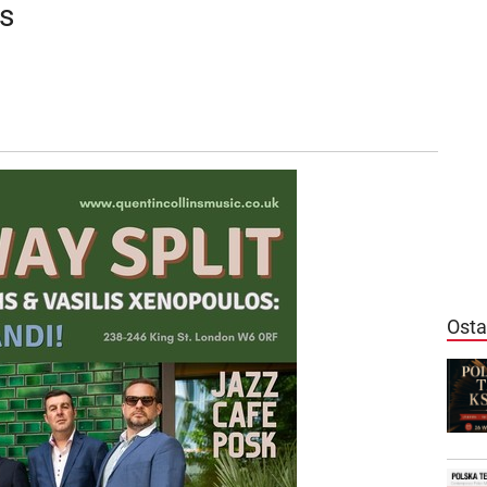
os
Osta