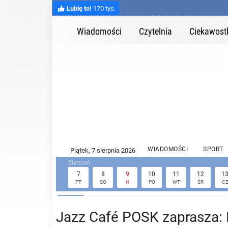
Lubię to!
170 tys.
Wiadomości
Czytelnia
Ciekawost
WIADOMOŚCI
SPORT
7
8
9
10
11
12
1
PT
SO
N
PO
WT
ŚR
C
Jazz Café POSK zaprasza: F