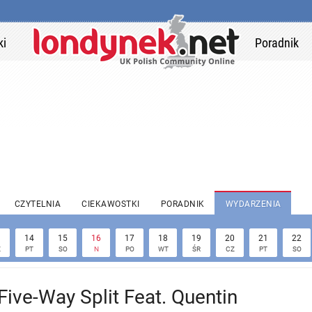
ki
Poradnik
CZYTELNIA
CIEKAWOSTKI
PORADNIK
WYDARZENIA
3
14
15
16
17
18
19
20
21
22
Z
PT
SO
N
PO
WT
ŚR
CZ
PT
SO
ive-Way Split Feat. Quentin