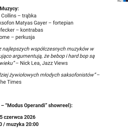
Muzycy:
 Collins – trąbka
ksofon Matyas Gayer – fortepian
fecker – kontrabas
ome – perkusja
h z najlepszych współczesnych muzyków w
nująco argumentują, że bebop i hard bop są
 wieku”
– Nick Lea, Jazz Views
dziej żywiołowych młodych saksofonistów”
–
he Times
t – “Modus Operandi” showreel):
 5 czerwca 2026
0 / muzyka 20:00