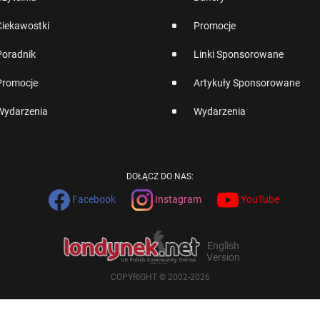
Ciekawostki
Promocje
Poradnik
Linki Sponsorowane
Promocje
Artykuły Sponsorowane
Wydarzenia
Wydarzenia
DOŁĄCZ DO NAS:
Facebook
Instagram
YouTube
English
Version
COPYRIGHT © 2002-2026