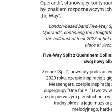
Operandi", stanowiący kontynua
był znakiem rozpoznawczym ich 
the Way".
London-based band Five-Way Spl
Operandi”, continuing the straight
the hallmark of their 2023 debut r
place at Jazz
Five-Way Split z Quentinem Colli
swój nowy al
Zespół "Split", powstały podczas t
2020 roku, czerpie inspirację z g
Messengers, czerpie inspirację
supergrupy "One for All" i tworzy 
Już po pierwszym przesłuchaniu wida
trudny okres, a jego muzyka
melodyjnego, hard-