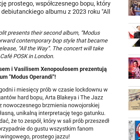
cję prostego, współczesnego bopu, który
debiutanckiego albumu z 2023 roku "All
it presents their second album, “Modus
forward contemporary bop style that became
elease, “All the Way”. The concert will take
 Café POSK in London.
nsem i Vasilisem Xenopoulosem prezentują
bum "Modus Operandi"!
ygodni i miesięcy prób w czasie lockdownu w
igantów hard bopu, Arta Blakeya i The Jazz
 z nowoczesnego brzmienia nowojorskiej
własną, unikalną interpretację tego gatunku.
ć, że to zespół, który w sali prób przeszedł
 przypadnie do gustu wszystkim fanom
swingowego, prostego jazzu!