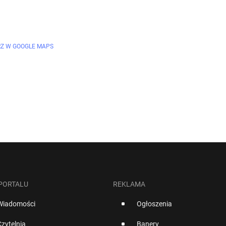
Z W GOOGLE MAPS
 PORTALU
REKLAMA
Wiadomości
Ogłoszenia
Czytelnia
Banery