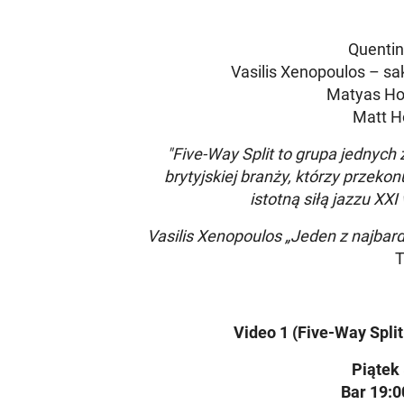
Quentin
Vasilis Xenopoulos – sa
Matyas Ho
Matt H
"Five-Way Split to grupa jednyc
brytyjskiej branży, którzy przeko
istotną siłą jazzu XXI
Vasilis Xenopoulos „Jeden z najbar
T
Video 1 (Five-Way Spli
Piątek
Bar 19:0