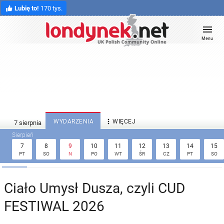
Lubię to!
170 tys.
Menu

WYDARZENIA
WIĘCEJ
7
8
9
10
11
12
13
14
15
PT
SO
N
PO
WT
ŚR
CZ
PT
SO
Ciało Umysł Dusza, czyli CUD
FESTIWAL 2026