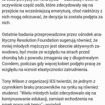
oczy­wi­ście część osób, które zde­cy­do­wa­ły się na
przej­ście na wcze­śniej­szą eme­ry­tu­rę, choć nie­któ­rzy z
nich mogą od­czu­wać, że decyzja ta została podjęta za
nich.
Ostat­nie badania prze­pro­wa­dzo­ne przez ośrodek ana­
li­tycz­ny Re­so­lu­tion Fo­un­da­tion su­ge­ru­ją również, że
mniej młodych męż­czyzn jest obecnie ak­tyw­nych za­
wo­do­wo, być może ze względu na strach przed
chorobą lub z powodu zma­ga­nia się z dłu­go­trwa­łym
Covidem, podczas gdy więcej kobiet podjęło pracę ze
względu na wzrost ela­stycz­no­ści za­trud­nie­nia.
Tony Wilson z or­ga­ni­za­cji IES twier­dzi, że jednym z
czyn­ni­kiem braku pra­cow­ni­ków na rynku są również
stu­den­ci. "Wielu młodych ludzi zde­cy­do­wa­ło się na
kon­ty­nu­owa­nie edu­ka­cji, zamiast wcho­dze­nia na
rynek pracy rok temu" - wy­ja­śnił.