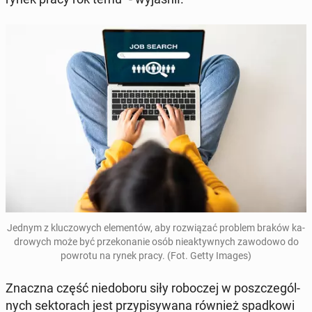
Jednym z klu­czo­wych ele­men­tów, aby roz­wią­zać problem braków ka­
dro­wych może być prze­ko­na­nie osób nie­ak­tyw­nych za­wo­do­wo do
powrotu na rynek pracy. (Fot. Getty Images)
Znaczna część nie­do­bo­ru siły ro­bo­czej w po­szcze­gól­
nych sek­to­rach jest przy­pi­sy­wa­na również spad­ko­wi