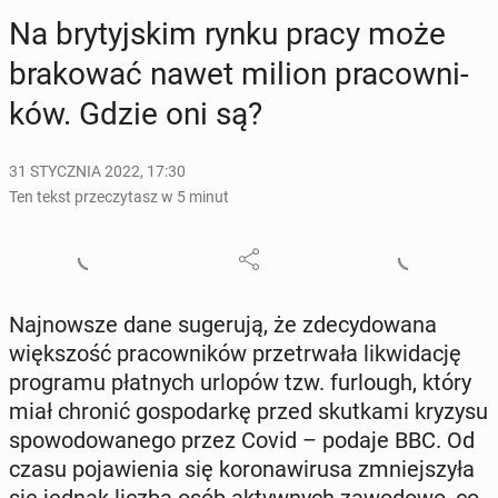
Na bry­tyj­skim rynku pracy może
bra­ko­wać nawet milion pra­cow­ni­
ków. Gdzie oni są?
31 STYCZNIA 2022, 17:30
Ten tekst przeczytasz w 5 minut
Naj­now­sze dane su­ge­ru­ją, że zde­cy­do­wa­na
więk­szość pra­cow­ni­ków prze­trwa­ła li­kwi­da­cję
pro­gra­mu płat­nych urlopów tzw. fur­lo­ugh, który
miał chronić go­spo­dar­kę przed skut­ka­mi kryzysu
spo­wo­do­wa­ne­go przez Covid – podaje BBC. Od
czasu po­ja­wie­nia się ko­ro­na­wi­ru­sa zmniej­szy­ła