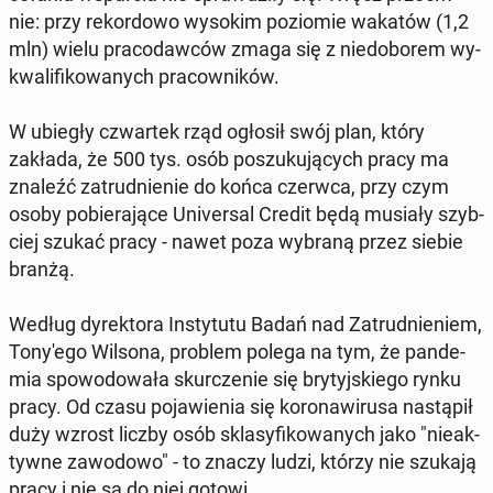
nie: przy re­kor­do­wo wysokim po­zio­mie wakatów (1,2
mln) wielu pra­co­daw­ców zmaga się z nie­do­bo­rem wy­
kwa­li­fi­ko­wa­nych pra­cow­ni­ków.
W ubiegły czwar­tek rząd ogłosił swój plan, który
zakłada, że 500 tys. osób po­szu­ku­ją­cych pracy ma
znaleźć za­trud­nie­nie do końca czerwca, przy czym
osoby po­bie­ra­ją­ce Uni­ver­sal Credit będą musiały szyb­
ciej szukać pracy - nawet poza wybraną przez siebie
branżą.
Według dy­rek­to­ra In­sty­tu­tu Badań nad Za­trud­nie­niem,
To­ny­'e­go Wilsona, problem polega na tym, że pan­de­
mia spo­wo­do­wa­ła skur­cze­nie się bry­tyj­skie­go rynku
pracy. Od czasu po­ja­wie­nia się ko­ro­na­wi­ru­sa na­stą­pił
duży wzrost liczby osób skla­sy­fi­ko­wa­nych jako "nie­ak­
tyw­ne za­wo­do­wo" - to znaczy ludzi, którzy nie szukają
pracy i nie są do niej gotowi.