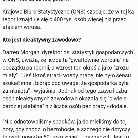
Krajowe Biuro Sta­ty­stycz­ne (ONS) szacuje, że w tej ka­
te­go­rii znaj­du­je się o 400 tys. osób więcej niż przed
atakiem wirusa.
Kto jest nie­ak­tyw­ny za­wo­do­wo?
Darren Morgan, dy­rek­tor ds. sta­ty­styk go­spo­dar­czych
w ONS, uważa, że liczba ta "gwał­tow­nie wzrosła" na
po­cząt­ku pan­de­mii, a wzrost ten określa jako "zro­zu­
mia­ły". "Jeśli ktoś stracił wtedy pracę, nie było sensu
szukać innej, biorąc pod uwagę, że go­spo­dar­ka była
za­mknię­ta" - wy­ja­śnia. Jednak od tego czasu liczba
osób nie­ak­tyw­nych za­wo­do­wo okazała się "o wiele
bar­dziej sta­bil­na" niż liczba osób bez pracy - dodaje.
"Nie od­no­to­wa­li­śmy spadków, jakie mie­li­śmy do tej
pory, gdy chodzi o bez­ro­bo­cie, a szcze­gól­nie dotyczy
to osób powyżej 50. roku życia" – za­zna­czył. Jest to