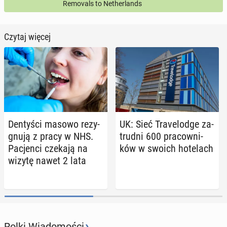
Removals to Netherlands
Czytaj więcej
Den­ty­ści masowo re­zy­
UK: Sieć Tra­ve­lod­ge za­
gnu­ją z pracy w NHS.
trud­ni 600 pra­cow­ni­
Pa­cjen­ci czekają na
ków w swoich ho­te­lach
wizytę nawet 2 lata
›
Rolki Wiadomości