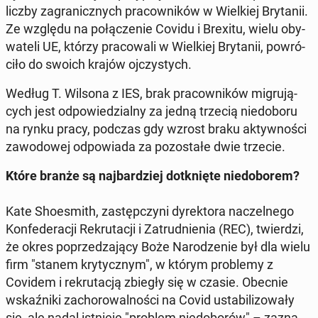
liczby za­gra­nicz­nych pra­cow­ni­ków w Wiel­kiej Bry­ta­nii.
Ze względu na po­łą­cze­nie Covidu i Brexitu, wielu oby­
wa­te­li UE, którzy pra­co­wa­li w Wiel­kiej Bry­ta­nii, po­wró­
ci­ło do swoich krajów oj­czy­stych.
Według T. Wilsona z IES, brak pra­cow­ni­ków mi­gru­ją­
cych jest od­po­wie­dzial­ny za jedną trzecią nie­do­bo­ru
na rynku pracy, podczas gdy wzrost braku ak­tyw­no­ści
za­wo­do­wej od­po­wia­da za po­zo­sta­łe dwie trzecie.
Które branże są naj­bar­dziej do­tknię­te nie­do­bo­rem?
Kate Sho­esmith, za­stęp­czy­ni dy­rek­to­ra na­czel­ne­go
Kon­fe­de­ra­cji Re­kru­ta­cji i Za­trud­nie­nia (REC), twier­dzi,
że okres po­prze­dza­ją­cy Boże Na­ro­dze­nie był dla wielu
firm "stanem kry­tycz­nym", w którym pro­ble­my z
Covidem i re­kru­ta­cją zbiegły się w czasie. Obecnie
wskaź­ni­ki za­cho­ro­wal­no­ści na Covid usta­bi­li­zo­wa­ły
się, ale nadal ist­nie­je "problem nie­do­bo­rów" – za­zna­