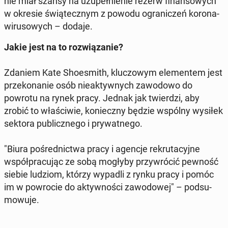
nie miał szansy na uzu­peł­nie­nie rezerw fi­nan­so­wych
w okresie świą­tecz­nym z powodu ogra­ni­czeń ko­ro­na­
wi­ru­so­wych – dodaje.
Jakie jest na to roz­wią­za­nie?
Zdaniem Kate Sho­esmith, klu­czo­wym ele­men­tem jest
prze­ko­na­nie osób nie­ak­tyw­nych za­wo­do­wo do
powrotu na rynek pracy. Jednak jak twier­dzi, aby
zrobić to wła­ści­wie, ko­niecz­ny będzie wspólny wysiłek
sektora pu­blicz­ne­go i pry­wat­ne­go.
"Biura po­śred­nic­twa pracy i agencje re­kru­ta­cyj­ne
współ­pra­cu­jąc ze sobą mogłyby przy­wró­cić pewność
siebie ludziom, którzy wypadli z rynku pracy i pomóc
im w po­wro­cie do ak­tyw­no­ści za­wo­do­wej" – pod­su­
mo­wu­je.