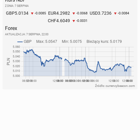
Z DNIA: 7 SIERPNIA
5.0134
4.2982
3.7236
GBP
EUR
USD
-0.0085
-0.0068
-0.0084
4.6049
CHF
-0.0031
Forex
AKTUALIZACJA:
7 SIERPNIA, 22:00
Źródło: currencybeacon.com