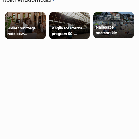
Najlepsze
HMRC ostrzega
Anglia rozszerza
nadmorskie
rodziców
program 50-
miasteczko blisko
pobierających Child
procentowych
Londynu
Benefit. Mogą być
zniżek kolejowych
zobowiązani do
na 18-latków
zwrotu zasiłku