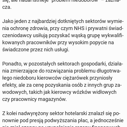
cza.
Jako jeden z naj­bar­dziej do­tknię­tych sek­to­rów wy­mie­
nia ochronę zdrowia, przy czym NHS i pry­wat­ni świad­
cze­nio­daw­cy usiłują po­zy­skać wąską grupę wy­kwa­li­fi­
ko­wa­nych pra­cow­ni­ków przy wysokim popycie na
świad­czo­ne przez nich usługi.
Ponadto, w po­zo­sta­łych sek­to­rach go­spo­dar­ki, dzia­ła­
nia zmie­rza­ją­ce do roz­wią­za­nia pro­ble­mu dłu­go­trwa­
łe­go nie­do­bo­ru kie­row­ców cię­ża­ró­wek przy­nio­sły
efekty, ale za cenę po­zy­ska­nia osób z innych grup za­
wo­do­wych, takich jak kie­row­cy wózków wi­dło­wych
czy pra­cow­ni­cy ma­ga­zy­nów.
Z kolei nad­wy­rę­żo­ny sektor ho­te­lar­ski znalazł się po­
now­nie pod presją pod­wyż­sza­nia płac, a jed­no­cze­śnie