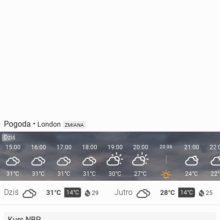
Pogoda
•
London
ZMIANA
Dziś
15:00
16:00
17:00
18:00
19:00
20:00
20:36
21:00
22:
31°C
31°C
31°C
31°C
30°C
27°C
24°C
22
Dziś
Jutro
31°C
28°C
14°C
14°C
29
25
Kurs NBP