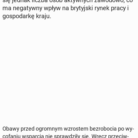
się jednak liczba osób ak­tyw­nych za­wo­do­wo, co
ma ne­ga­tyw­ny wpływ na bry­tyj­ski rynek pracy i
go­spo­dar­kę kraju.
Obawy przed ogrom­nym wzro­stem bez­ro­bo­cia po wy­
co­fa­niu wspar­cia nie spraw­dzi­ły się. Wręcz prze­ciw­