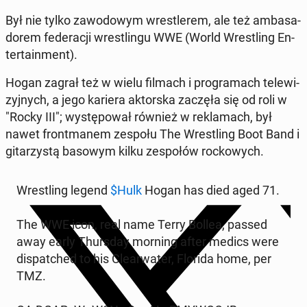
Był nie tylko za­wo­do­wym wre­stle­rem, ale też am­ba­sa­
do­rem fe­de­ra­cji wre­stlin­gu WWE (World Wre­stling En­
ter­ta­in­ment).
Hogan zagrał też w wielu filmach i pro­gra­mach te­le­wi­
zyj­nych, a jego kariera ak­tor­ska zaczęła się od roli w
"Rocky III"; wy­stę­po­wał również w re­kla­mach, był
nawet front­ma­nem zespołu The Wre­stling Boot Band i
gi­ta­rzy­stą basowym kilku ze­spo­łów roc­ko­wych.
Wre­stling legend
$Hulk
Hogan has died aged 71.
The WWE icon, real name Terry Bollea, passed
away early Thurs­day morning after medics were
di­spat­ched to his Cle­ar­wa­ter, Florida home, per
TMZ.