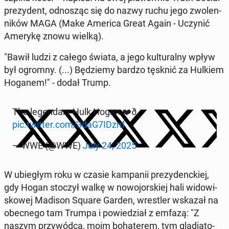
pre­zy­dent, od­no­sząc się do nazwy ruchu jego zwo­len­
ni­ków MAGA (Make America Great Again - Uczynić
Amerykę znowu wielką).
"Bawił ludzi z całego świata, a jego kul­tu­ral­ny wpływ
był ogromny. (...) Bę­dzie­my bardzo tęsknić za Hulkiem
Hoganem!" - dodał Trump.
The le­gen­da­ry Hulk Hogan ❤️ð
pic.twitter.com/3daG7IDznf
— WWE (@WWE)
July 24, 2025
W ubie­głym roku w czasie kam­pa­nii pre­zy­denc­kiej,
gdy Hogan stoczył walkę w no­wo­jor­skiej hali wi­do­wi­
sko­wej Madison Square Garden, wre­stler wskazał na
obec­ne­go tam Trumpa i po­wie­dział z emfazą: "Z
naszym przy­wód­cą, moim bo­ha­te­rem, tym gla­dia­to­