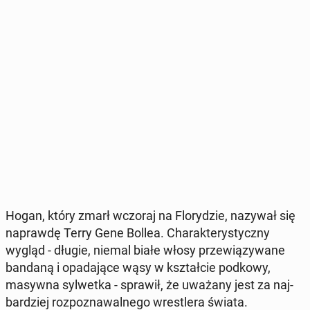
Hogan, który zmarł wczoraj na Flo­ry­dzie, nazywał się
na­praw­dę Terry Gene Bollea. Cha­rak­te­ry­stycz­ny
wygląd - długie, niemal białe włosy prze­wią­zy­wa­ne
bandaną i opa­da­ją­ce wąsy w kształ­cie podkowy,
masywna syl­wet­ka - sprawił, że uważany jest za naj­
bar­dziej roz­po­zna­wal­ne­go wre­stle­ra świata.