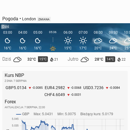
Pogoda
•
London
ZMIANA
Dziś
03:00
04:00
05:00
05:36
06:00
07:00
08:00
09:00
10:
16°C
16°C
16°C
15°C
17°C
20°C
24°C
25
Dziś
Jutro
32°C
28°C
15°C
14°C
21
22
Kurs NBP
Z DNIA: 7 SIERPNIA
5.0134
4.2982
3.7236
GBP
EUR
USD
-0.0085
-0.0068
-0.0084
4.6049
CHF
-0.0031
Forex
AKTUALIZACJA:
7 SIERPNIA, 22:00