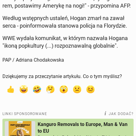
rem, po­sta­wi­my Amerykę na nogi!" - przy­po­mi­na AFP.
Według wstęp­nych ustaleń, Hogan zmarł na zawał
serca - po­in­for­mo­wa­ła stanowa policja na Flo­ry­dzie.
WWE wydała ko­mu­ni­kat, w którym nazwała Hogana
"ikoną po­pkul­tu­ry (...) roz­po­zna­wal­ną glo­bal­nie".
PAP / Adriana Chodakowska
Dziękujemy za przeczytanie artykułu. Co o tym myślisz?
LINKI SPONSOROWANE
JAK DODAĆ?
Kanguro Removals to Europe, Man & Van
to EU