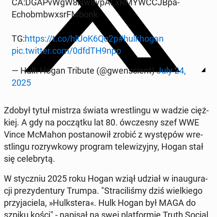
CA:DGA­PvWgW8Nw8vpA­LxR­MYWC­CJB­pa­
Echobm­bwxsrFM­bonk
TG:
https://t.co/hlUoK6Qo2p
#hul­kho­gan
pic.twitter.com/0dfdTH9npo
— Hulk Hogan Tribute (@gwen­scient)
July 24,
2025
Zdobył tytuł mistrza świata wre­stlin­gu w wadzie cięż­
kiej. A gdy na po­cząt­ku lat 80. ów­cze­sny szef WWE
Vince McMahon po­sta­no­wił zrobić z wy­stę­pów wre­
stlin­gu roz­ryw­ko­wy program te­le­wi­zyj­ny, Hogan stał
się ce­le­bry­tą.
W stycz­niu 2025 roku Hogan wziął udział w in­au­gu­ra­
cji pre­zy­den­tu­ry Trumpa. "Stra­ci­li­śmy dziś wiel­kie­go
przy­ja­cie­la, »Hulk­ste­ra«. Hulk Hogan był MAGA do
szpiku kości" - napisał na swej plat­for­mie Truth Social