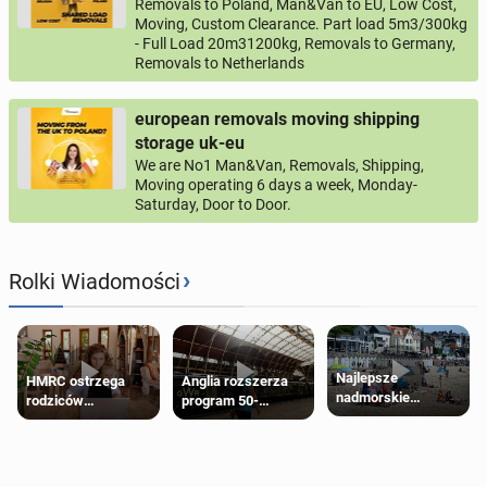
Removals to Poland, Man&Van to EU, Low Cost,
Moving, Custom Clearance. Part load 5m3/300kg
- Full Load 20m31200kg, Removals to Germany,
Removals to Netherlands
european removals moving shipping
storage uk-eu
We are No1 Man&Van, Removals, Shipping,
Moving operating 6 days a week, Monday-
Saturday, Door to Door.
›
Rolki Wiadomości
Najlepsze
HMRC ostrzega
Anglia rozszerza
nadmorskie
rodziców
program 50-
miasteczko blisko
pobierających Child
procentowych
Londynu
Benefit. Mogą być
zniżek kolejowych
zobowiązani do
na 18-latków
zwrotu zasiłku