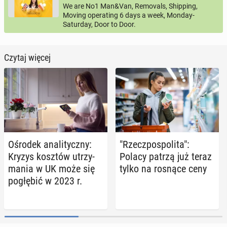
We are No1 Man&Van, Removals, Shipping,
Moving operating 6 days a week, Monday-
Saturday, Door to Door.
Czytaj więcej
Ośrodek ana­li­tycz­ny:
"Rzecz­po­spo­li­ta":
Kryzys kosztów utrzy­
Polacy patrzą już teraz
ma­nia w UK może się
tylko na rosnące ceny
po­głę­bić w 2023 r.