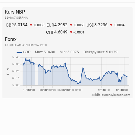
Kurs NBP
Z DNIA: 7 SIERPNIA
5.0134
4.2982
3.7236
GBP
EUR
USD
-0.0085
-0.0068
-0.0084
4.6049
CHF
-0.0031
Forex
AKTUALIZACJA:
7 SIERPNIA, 22:00
Źródło: currencybeacon.com