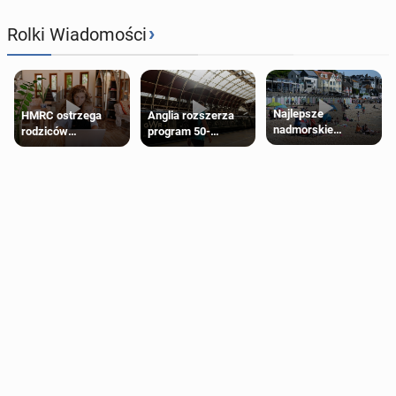
›
Rolki Wiadomości
Najlepsze
HMRC ostrzega
Anglia rozszerza
nadmorskie
rodziców
program 50-
miasteczko blisko
pobierających Child
procentowych
Londynu
Benefit. Mogą być
zniżek kolejowych
zobowiązani do
na 18-latków
zwrotu zasiłku