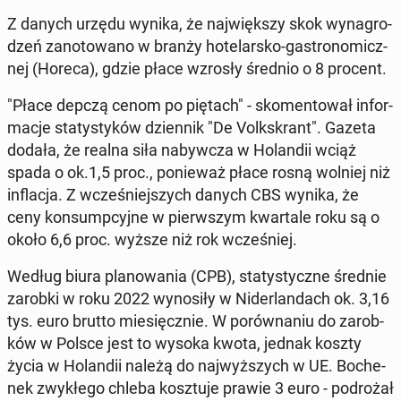
Z danych urzędu wynika, że naj­więk­szy skok wy­na­gro­
dzeń za­no­to­wa­no w branży ho­te­lar­sko-ga­stro­no­micz­
nej (Horeca), gdzie płace wzrosły średnio o 8 procent.
"Płace depczą cenom po piętach" - sko­men­to­wał in­for­
ma­cje sta­ty­sty­ków dzien­nik "De Volks­krant". Gazeta
dodała, że realna siła na­byw­cza w Ho­lan­dii wciąż
spada o ok.1,5 proc., po­nie­waż płace rosną wolniej niż
in­fla­cja. Z wcze­śniej­szych danych CBS wynika, że
ceny kon­sump­cyj­ne w pierw­szym kwar­ta­le roku są o
około 6,6 proc. wyższe niż rok wcze­śniej.
Według biura pla­no­wa­nia (CPB), sta­ty­stycz­ne średnie
zarobki w roku 2022 wy­no­si­ły w Ni­der­lan­dach ok. 3,16
tys. euro brutto mie­sięcz­nie. W po­rów­na­niu do za­rob­
ków w Polsce jest to wysoka kwota, jednak koszty
życia w Ho­lan­dii należą do naj­wyż­szych w UE. Bo­che­
nek zwy­kłe­go chleba kosz­tu­je prawie 3 euro - po­dro­żał