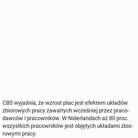
CBS wy­ja­śnia, że wzrost płac jest efektem układów
zbio­ro­wych pracy za­war­tych wcze­śniej przez pra­co­
daw­ców i pra­cow­ni­ków. W Ni­der­lan­dach aż 80 proc.
wszyst­kich pra­cow­ni­ków jest ob­ję­tych ukła­da­mi zbio­
ro­wy­mi pracy.