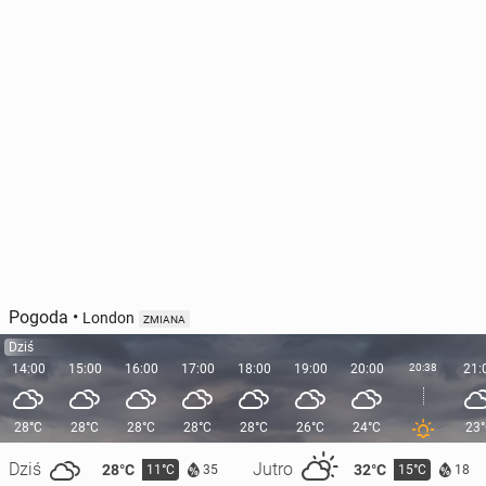
Pogoda
•
London
ZMIANA
Dziś
14:00
15:00
16:00
17:00
18:00
19:00
20:00
20:38
21:
28°C
28°C
28°C
28°C
28°C
26°C
24°C
23
Dziś
Jutro
28°C
32°C
11°C
15°C
35
18