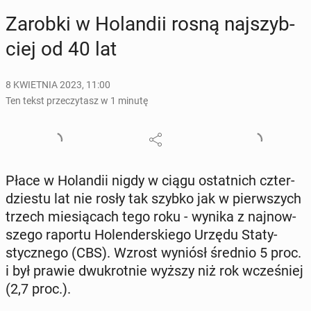
Zarobki w Ho­lan­dii rosną naj­szyb­
ciej od 40 lat
8 KWIETNIA 2023, 11:00
Ten tekst przeczytasz w 1 minutę
Płace w Ho­lan­dii nigdy w ciągu ostat­nich czter­
dzie­stu lat nie rosły tak szybko jak w pierw­szych
trzech mie­sią­cach tego roku - wynika z naj­now­
sze­go raportu Ho­len­der­skie­go Urzędu Sta­ty­
stycz­ne­go (CBS). Wzrost wyniósł średnio 5 proc.
i był prawie dwu­krot­nie wyższy niż rok wcze­śniej
(2,7 proc.).