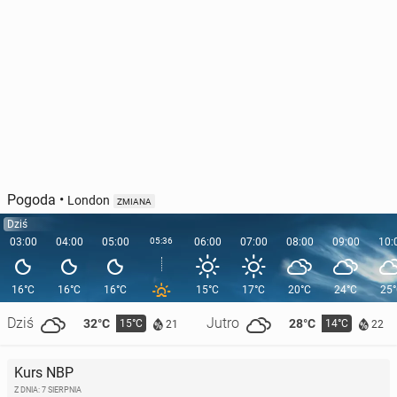
Pogoda
•
London
ZMIANA
Dziś
03:00
04:00
05:00
05:36
06:00
07:00
08:00
09:00
10:
16°C
16°C
16°C
15°C
17°C
20°C
24°C
25
Dziś
Jutro
32°C
28°C
15°C
14°C
21
22
Kurs NBP
Z DNIA: 7 SIERPNIA