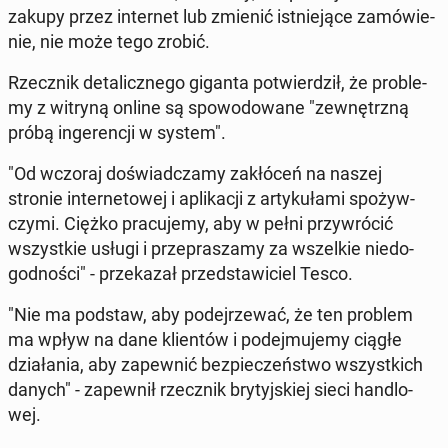
zakupy przez in­ter­net lub zmienić ist­nie­ją­ce za­mó­wie­
nie, nie może tego zrobić.
Rzecz­nik de­ta­licz­ne­go giganta po­twier­dził, że pro­ble­
my z witryną online są spo­wo­do­wa­ne "ze­wnętrz­ną
próbą in­ge­ren­cji w system".
"Od wczoraj do­świad­cza­my za­kłó­ceń na naszej
stronie in­ter­ne­to­wej i apli­ka­cji z ar­ty­ku­ła­mi spo­żyw­
czy­mi. Ciężko pra­cu­je­my, aby w pełni przy­wró­cić
wszyst­kie usługi i prze­pra­sza­my za wszel­kie nie­do­
god­no­ści" - prze­ka­zał przed­sta­wi­ciel Tesco.
"Nie ma podstaw, aby po­dej­rze­wać, że ten problem
ma wpływ na dane klien­tów i po­dej­mu­je­my ciągłe
dzia­ła­nia, aby za­pew­nić bez­pie­czeń­stwo wszyst­kich
danych" - za­pew­nił rzecz­nik bry­tyj­skiej sieci han­dlo­
wej.