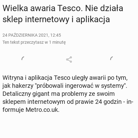
Wielka awaria Tesco. Nie działa
sklep in­ter­ne­to­wy i apli­ka­cja
24 PAŹDZIERNIKA 2021, 12:45
Ten tekst przeczytasz w 1 minutę
Witryna i apli­ka­cja Tesco uległy awarii po tym,
jak hakerzy "pró­bo­wa­li in­ge­ro­wać w systemy".
De­ta­licz­ny gigant ma pro­ble­my ze swoim
sklepem in­ter­ne­to­wym od prawie 24 godzin - in­
for­mu­je Metro.co.uk.