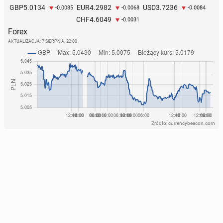
5.0134
4.2982
3.7236
GBP
EUR
USD
-0.0085
-0.0068
-0.0084
4.6049
CHF
-0.0031
Forex
AKTUALIZACJA:
7 SIERPNIA, 22:00
Źródło: currencybeacon.com