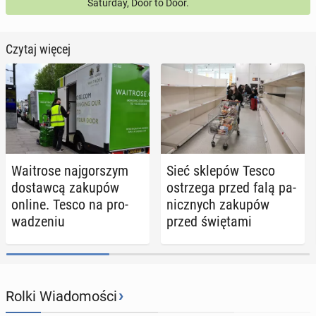
Saturday, Door to Door.
Czytaj więcej
Wa­itro­se naj­gor­szym
Sieć sklepów Tesco
do­staw­cą zakupów
ostrze­ga przed falą pa­
online. Tesco na pro­
nicz­nych zakupów
wa­dze­niu
przed świę­ta­mi
›
Rolki Wiadomości