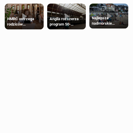
Najlepsze
HMRC ostrzega
Anglia rozszerza
nadmorskie
rodziców
program 50-
miasteczko blisko
pobierających Child
procentowych
Londynu
Benefit. Mogą być
zniżek kolejowych
zobowiązani do
na 18-latków
zwrotu zasiłku