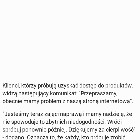
Klienci, którzy próbują uzyskać dostęp do pro­duk­tów,
widzą na­stę­pu­ją­cy ko­mu­ni­kat: "Prze­pra­sza­my,
obecnie mamy problem z naszą stroną in­ter­ne­to­wą".
"Je­ste­śmy teraz zajęci naprawą i mamy na­dzie­ję, że
nie spo­wo­du­je to zbyt­nich nie­do­god­no­ści. Wróć i
spróbuj po­now­nie później. Dzię­ku­je­my za cier­pli­wość"
- dodano. Oznacza to, że każdy, kto próbuje zrobić